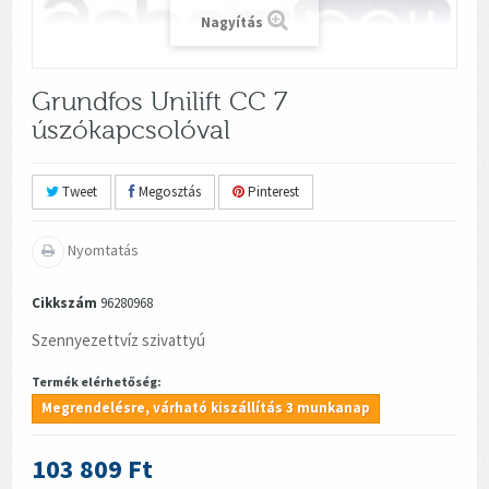
Nagyítás
Grundfos Unilift CC 7
úszókapcsolóval
Tweet
Megosztás
Pinterest
Nyomtatás
Cikkszám
96280968
Szennyezettvíz szivattyú
Termék elérhetőség:
Megrendelésre, várható kiszállítás 3 munkanap
103 809 Ft