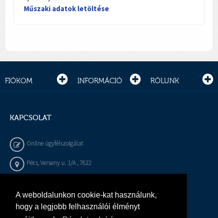
Műszaki adatok letöltése
FIÓKOM
INFORMÁCIÓ
RÓLUNK
KAPCSOLAT
Online ügyfélszolgálat
Pécs, Verseny u. 1/A , 7622
+36 72 / 450 - 540
A weboldalunkon cookie-kat használunk,
info@gepeszbolt.hu
hogy a legjobb felhasználói élményt