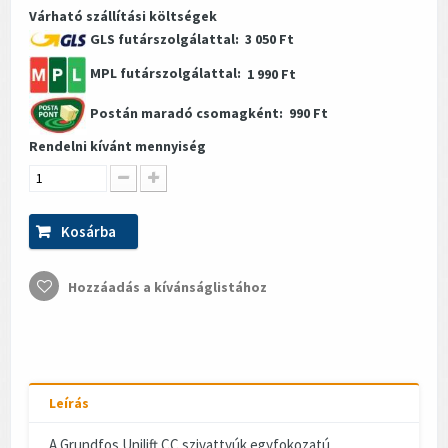
Várható szállítási költségek
GLS futárszolgálattal:
3 050 Ft
MPL futárszolgálattal:
1 990 Ft
Postán maradó csomagként:
990 Ft
Rendelni kívánt mennyiség
Kosárba
Hozzáadás a kívánságlistához
Leírás
A Grundfos Unilift CC szivattyúk egyfokozatú