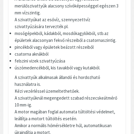
merülőszivattyúk alacsony szívóképességgel egészen 3
mm vízszintig.
A szivattyúkat az esővíz, szennyezettvíz
szivattyúzására tervezték pl.
mosógépekből, kádakból, mosdókagylókból, stb.az
épületek alacsonyan fekvő részeiből a csatornaszintig.
pincékből vagy épületek beázott részeiből
csatorna aknákból
felszini vizek szivattyúzása
úszómedencékből, kis tavakból vagy kutakból.
A szivattyúk alkalmasak állandó és hordozható
használatra is.
Kézi vezérléssel üzemeltethetőek.
A szivattyúknál megengedett szabad részecskeátmérő
10 mm-ig.
A motor magában foglal automata túltöltési védelmet,
leállítja a motort túltöltés esetén.
Amikor a normális hőmérsékletre hűl, automatikusan
újraindítja a motort.