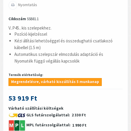
Nyomtatás
Cikkszám
SSB81.1
V..P45.. kis szelepekhez.
Pozíció kijelzéssel
Kézi állítási lehetőséggel és összedugható csatlakozó
kábellel (1.5 m)
Automatikus szelepszár elmozdulás adaptáció és
Nyomaték függő végállás kapcsolók
Termék elérhetőség:
Megrendelésre, várható kiszállítás 5 munkanap
53 919 Ft
Várható szállítási költségek
GLS futárszolgálattal:
2 330 Ft
MPL futárszolgálattal:
1 990 Ft