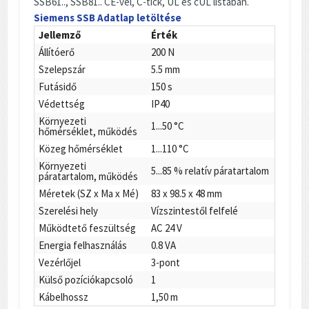
SSB61.., SSB81.. CE-vel, C-tick, UL és cUL listában.
Siemens SSB Adatlap letöltése
Jellemző
Érték
Állítóerő
200 N
Szelepszár
5.5 mm
Futásidő
150 s
Védettség
IP40
Környezeti
1...50 °C
hőmérséklet, működés
Közeg hőmérséklet
1...110 °C
Környezeti
5...85 % relatív páratartalom
páratartalom, működés
Méretek (SZ x Ma x Mé)
83 x 98.5 x 48 mm
Szerelési hely
Vízszintestől felfelé
Működtető feszültség
AC 24 V
Energia felhasználás
0.8 VA
Vezérlőjel
3-pont
Külső pozíciókapcsoló
1
Kábelhossz
1,50 m