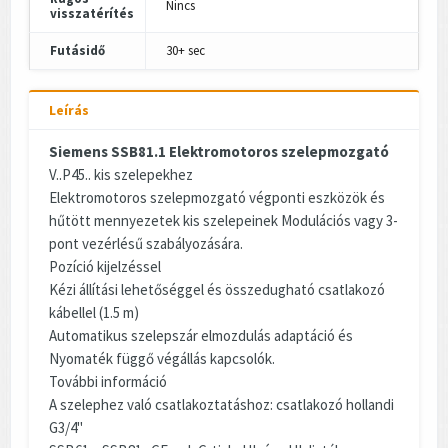
Nincs
visszatérítés
Futásidő
30+ sec
Leírás
Siemens SSB81.1 Elektromotoros szelepmozgató
V..P45.. kis szelepekhez
Elektromotoros szelepmozgató végponti eszközök és
hűtött mennyezetek kis szelepeinek Modulációs vagy 3-
pont vezérlésű szabályozására.
Pozíció kijelzéssel
Kézi állítási lehetőséggel és összedugható csatlakozó
kábellel (1.5 m)
Automatikus szelepszár elmozdulás adaptáció és
Nyomaték függő végállás kapcsolók.
További információ
A szelephez való csatlakoztatáshoz: csatlakozó hollandi
G3/4"