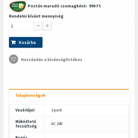
Postán maradó csomagként:
990 Ft
Rendelni kívánt mennyiség
Kosárba
Hozzáadás a kívánságlistához
Tulajdonságok
Vezérlőjel
3 pont
Működtető
AC 24V
feszültség
Rugós