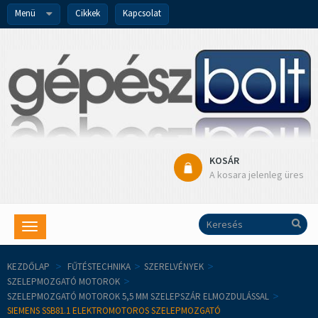
Menü
Cikkek
Kapcsolat
KOSÁR
A kosara jelenleg üres
Toggle
navigation
KEZDŐLAP
>
FŰTÉSTECHNIKA
>
SZERELVÉNYEK
>
SZELEPMOZGATÓ MOTOROK
>
SZELEPMOZGATÓ MOTOROK 5,5 MM SZELEPSZÁR ELMOZDULÁSSAL
>
SIEMENS SSB81.1 ELEKTROMOTOROS SZELEPMOZGATÓ