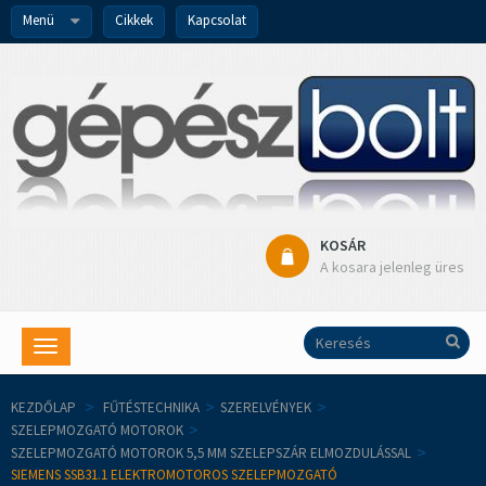
Menü
Cikkek
Kapcsolat
KOSÁR
A kosara jelenleg üres
Toggle
navigation
KEZDŐLAP
>
FŰTÉSTECHNIKA
>
SZERELVÉNYEK
>
SZELEPMOZGATÓ MOTOROK
>
SZELEPMOZGATÓ MOTOROK 5,5 MM SZELEPSZÁR ELMOZDULÁSSAL
>
SIEMENS SSB31.1 ELEKTROMOTOROS SZELEPMOZGATÓ