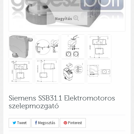
Nagyítás
Siemens SSB31.1 Elektromotoros
szelepmozgató
Tweet
Megosztás
Pinterest