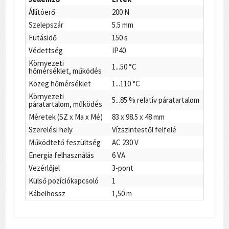
Állítóerő
200 N
Szelepszár
5.5 mm
Futásidő
150 s
Védettség
IP40
Környezeti
1...50 °C
hőmérséklet, működés
Közeg hőmérséklet
1...110 °C
Környezeti
5...85 % relatív páratartalom
páratartalom, működés
Méretek (SZ x Ma x Mé)
83 x 98.5 x 48 mm
Szerelési hely
Vízszintestől felfelé
Működtető feszültség
AC 230 V
Energia felhasználás
6 VA
Vezérlőjel
3-pont
Külső pozíciókapcsoló
1
Kábelhossz
1,50 m