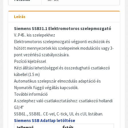
Leírás
Siemens SSB31.1 Elektromotoros szelepmozgató
V..P45.. kis szelepekhez
Elektromotoros szelepmozgató végponti eszközök és
hűtött mennyezetek kis szelepeinek modulációs vagy 3-
pont vezérlésű szabályozására.
Pozíció kijelzéssel
Kézi állítási lehetőséggel és összedugható csatlakozó
kábellel (1.5 m)
Automatikus szelepszár elmozdulás adaptáció és
Nyomaték függő végállás kapcsolók.
További információ
A szelephez való csatlakoztatáshoz: csatlakozó hollandi
G3/4"
SSB61.., SSB81.. CE-vel, C-tick, UL és cUL listában.
Siemens SSB Adatlap letöltése
Jellemző
Érték