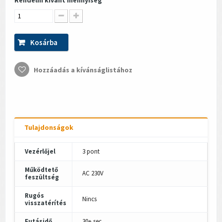
Kosárba
Hozzáadás a kívánságlistához
Tulajdonságok
Vezérlőjel
3 pont
Működtető
AC 230V
feszültség
Rugós
Nincs
visszatérítés
Futásidő
30+ sec