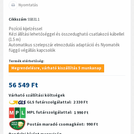
Nyomtatás
Cikkszám
SSB31.1
Pozíció kijelzéssel
Kézi állítási lehetőséggel és összedugható csatlakozó kábellel
(1.5 m)
Automatikus szelepszár elmozdulás adaptáció és Nyomaték
függő végállás kapcsolók
Termék elérhetőség:
Megrendelésre, várható kiszállítás 5 munkanap
56 549 Ft
Várható szállítási költségek
GLS futárszolgálattal:
2 330 Ft
MPL futárszolgálattal:
1 990 Ft
Postán maradó csomagként:
990 Ft
Rendelni kívánt mennyiség