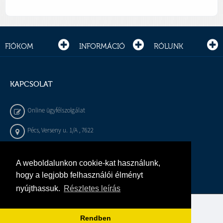
FIÓKOM
INFORMÁCIÓ
RÓLUNK
KAPCSOLAT
Online ügyfélszolgálat
Pécs, Verseny u. 1/A , 7622
+36 72 / 450 - 540
A weboldalunkon cookie-kat használunk,
info@gepeszbolt.hu
hogy a legjobb felhasználói élményt
nyújthassuk.
Részletes leírás
Árukereső, a hiteles vásárlási kalauz
Rendben
Murányi Épületgépészet Kft.
Minden jog fenntartva.