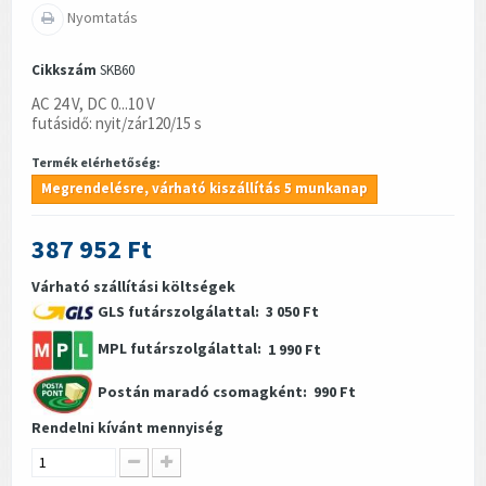
Nyomtatás
Cikkszám
SKB60
AC 24 V, DC 0...10 V
futásidő: nyit/zár120/15 s
Termék elérhetőség:
Megrendelésre, várható kiszállítás 5 munkanap
387 952 Ft
Várható szállítási költségek
GLS futárszolgálattal:
3 050 Ft
MPL futárszolgálattal:
1 990 Ft
Postán maradó csomagként:
990 Ft
Rendelni kívánt mennyiség