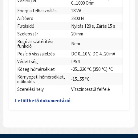
Vezérlőjel
0...1000 Ohm
Energia felhasználás
18 VA
Állítóerő
2800 N
Futásidő
Nyitás 120 s, Zárás 15 s
Szelepszár
20 mm
Rugóvisszatérítési
Nem
funkció
Pozíció visszajelzés
DC 0...10 V, DC 4...20 mA
Védettség
IP54
Közeg hőmérséklet
-25...220 °C (350 °C) °C
Környezeti hőmérséklet,
-15...55 °C
működés
Szerelési hely
Vízszintestől felfelé
Letölthető dokumentáció