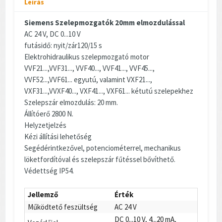
Leírás
Siemens
Szelepmozgatók 20mm elmozdulással
AC 24 V, DC 0...10 V
futásidő: nyit/zár120/15 s
Elektrohidraulikus szelepmozgató motor
VVF21...,VVF31..., VVF40..., VVF41..., VVF45...,
VVF52...,VVF61... egyutú, valamint VXF21...,
VXF31...,VVXF40..., VXF41..., VXF61... kétutú szelepekhez
Szelepszár elmozdulás: 20 mm.
Állítóerő 2800 N.
Helyzetjelzés
Kézi állítási lehetőség
Segédérintkezővel, potenciométerrel, mechanikus
löketfordítóval és szelepszár fűtéssel bővíthető.
Védettség IP54.
Jellemző
Érték
Működtető feszültség
AC 24 V
DC 0...10 V, 4...20 mA,