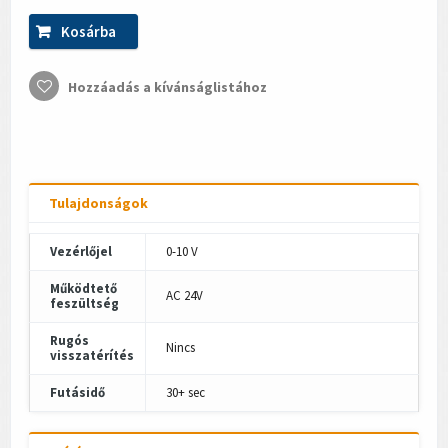
Kosárba
Hozzáadás a kívánságlistához
Tulajdonságok
Vezérlőjel
0-10 V
Működtető
AC 24V
feszültség
Rugós
Nincs
visszatérítés
Futásidő
30+ sec