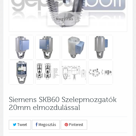
Nagyítás
Siemens SKB60 Szelepmozgatók
20mm elmozdulással
Tweet
Megosztás
Pinterest