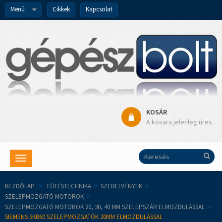
Menü
Cikkek
Kapcsolat
KOSÁR
A kosara jelenleg üres
Toggle
navigation
KEZDŐLAP
>
FŰTÉSTECHNIKA
>
SZERELVÉNYEK
>
SZELEPMOZGATÓ MOTOROK
>
SZELEPMOZGATÓ MOTOROK 20, 30, 40 MM SZELEPSZÁR ELMOZDULÁSSAL
>
SIEMENS SKB60 SZELEPMOZGATÓK 20MM ELMOZDULÁSSAL