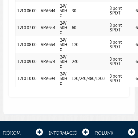
24V
3 pont
1210 06 00
ARA644
50H
30
6
SPDT
z
24V
3 pont
1210 07 00
ARA654
50H
60
6
SPDT
z
24V
3 pont
1210 08 00
ARA664
50H
120
6
SPDT
z
24V
3 pont
1210 09 00
ARA674
50H
240
6
SPDT
z
24V
3 pont
1210 10 00
ARA694
50H
120/240/480/1200
6
SPDT
z
FIÓKOM
INFORMÁCIÓ
RÓLUNK