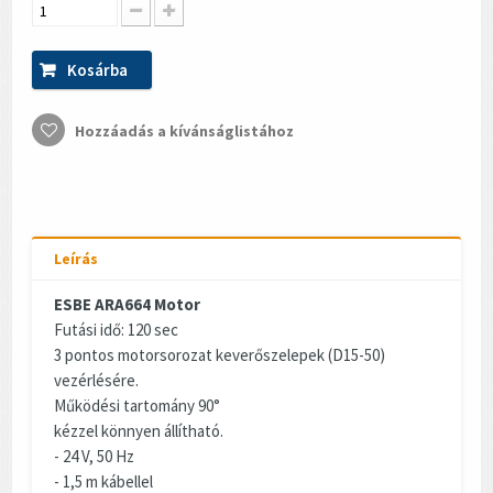
Kosárba
Hozzáadás a kívánságlistához
Leírás
ESBE ARA664 Motor
Futási idő: 120 sec
3 pontos motorsorozat keverőszelepek (D15-50)
vezérlésére.
Működési tartomány 90°
kézzel könnyen állítható.
- 24 V, 50 Hz
- 1,5 m kábellel