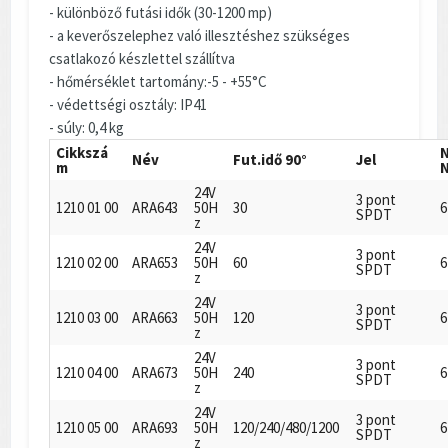
- különböző futási idők (30-1200 mp)
- a keverőszelephez való illesztéshez szükséges
csatlakozó készlettel szállítva
- hőmérséklet tartomány:-5 - +55°C
- védettségi osztály: IP41
- súly: 0,4 kg
Cikkszá
Név
Fut.idő 90°
Jel
m
24V
3 pont
1210 01 00
ARA643
50H
30
6
SPDT
z
24V
3 pont
1210 02 00
ARA653
50H
60
6
SPDT
z
24V
3 pont
1210 03 00
ARA663
50H
120
6
SPDT
z
24V
3 pont
1210 04 00
ARA673
50H
240
6
SPDT
z
24V
3 pont
1210 05 00
ARA693
50H
120/240/480/1200
6
SPDT
z