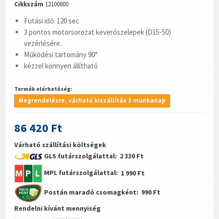
Cikkszám
12100800
Futási idő: 120 sec
3 pontos motorsorozat keverőszelepek (D15-50)
vezérlésére.
Működési tartomány 90°
kézzel könnyen állítható
Termék elérhetőség:
Megrendelésre, várható kiszállítás 3 munkanap
86 420 Ft
Várható szállítási költségek
GLS futárszolgálattal:
2 330 Ft
MPL futárszolgálattal:
1 990 Ft
Postán maradó csomagként:
990 Ft
Rendelni kívánt mennyiség