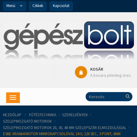
Menü
Cikkek
Kapcsolat
KOSÁR
A kosara jelenleg üres
Toggle
navigation
KEZDŐLAP
>
FŰTÉSTECHNIKA
>
SZERELVÉNYEK
>
SZELEPMOZGATÓ MOTOROK
>
SZELEPMOZGATÓ MOTOROK 20, 30, 40 MM SZELEPSZÁR ELMOZDULÁSSAL
>
ESBE ARA664 MOTOR MIKROKAPCSOLÓVAL 24 V, 120 SEC, 3 PONT, 6NM