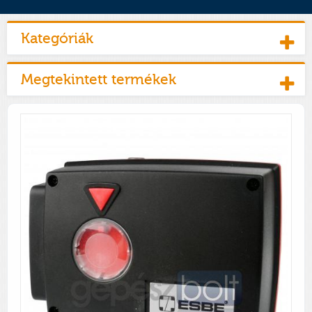
Kategóriák
Megtekintett termékek