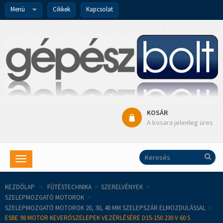
Menü
Cikkek
Kapcsolat
KOSÁR
A kosara jelenleg üres
Toggle
navigation
KEZDŐLAP
>
FŰTÉSTECHNIKA
>
SZERELVÉNYEK
>
SZELEPMOZGATÓ MOTOROK
>
SZELEPMOZGATÓ MOTOROK 20, 30, 40 MM SZELEPSZÁR ELMOZDULÁSSAL
>
ESBE 98 MOTOR KEVERŐSZELEPEK VEZÉRLÉSÉRE D15-150 230 V 60 S