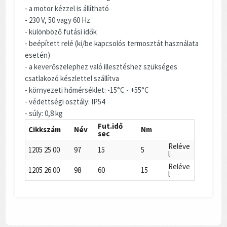
- a motor kézzel is állítható
- 230 V, 50 vagy 60 Hz
- különböző futási idők
- beépített relé (ki/be kapcsolós termosztát használata
esetén)
- a keverőszelephez való illesztéshez szükséges
csatlakozó készlettel szállítva
- környezeti hőmérséklet: -15°C - +55°C
- védettségi osztály: IP54
- súly: 0,8 kg
Fut.idő
Cikkszám
Név
Nm
sec
Reléve
1205 25 00
97
15
5
l
Reléve
1205 26 00
98
60
15
l