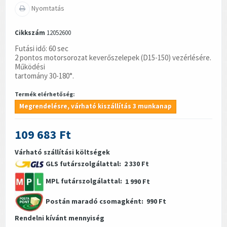
Nyomtatás
Cikkszám
12052600
Futási idő: 60 sec
2 pontos motorsorozat keverőszelepek (D15-150) vezérlésére.
Működési
tartomány 30-180°.
Termék elérhetőség:
Megrendelésre, várható kiszállítás 3 munkanap
109 683 Ft
Várható szállítási költségek
GLS futárszolgálattal:
2 330 Ft
MPL futárszolgálattal:
1 990 Ft
Postán maradó csomagként:
990 Ft
Rendelni kívánt mennyiség