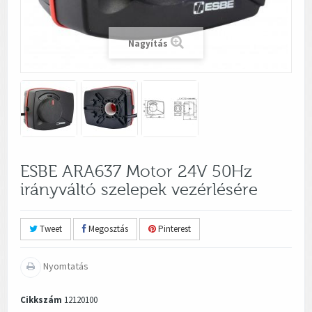
Nagyítás
ESBE ARA637 Motor 24V 50Hz
irányváltó szelepek vezérlésére
Tweet
Megosztás
Pinterest
Nyomtatás
Cikkszám
12120100