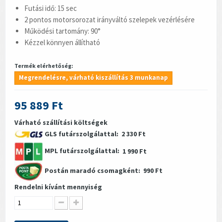
Futási idő: 15 sec
2 pontos motorsorozat irányváltó szelepek vezérlésére
Működési tartomány: 90°
Kézzel könnyen állítható
Termék elérhetőség:
Megrendelésre, várható kiszállítás 3 munkanap
95 889 Ft
Várható szállítási költségek
GLS futárszolgálattal:
2 330 Ft
MPL futárszolgálattal:
1 990 Ft
Postán maradó csomagként:
990 Ft
Rendelni kívánt mennyiség