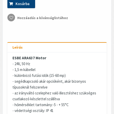
Kosárba
Hozzáadás a kívánságlistához
Leírás
ESBE ARA637 Motor
- 24V, 50 Hz
- 1,5 m kábellel
- különböző futási idők (15-60 mp)
- segédkapcsoló akár opcióként, akár bizonyos
típusoknál felszerelve
- az irányváltó szelephez való illesztéshez szükséges
csatlakozó készlettel szállítva
- hőmérséklet tartomány:-5 - + 55°C
- védettségi osztály: IP 41