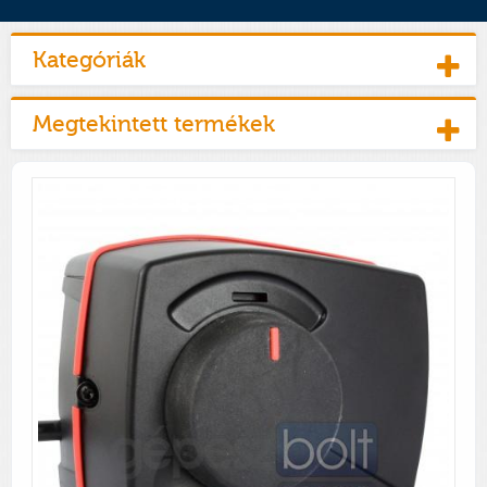
Kategóriák
Megtekintett termékek