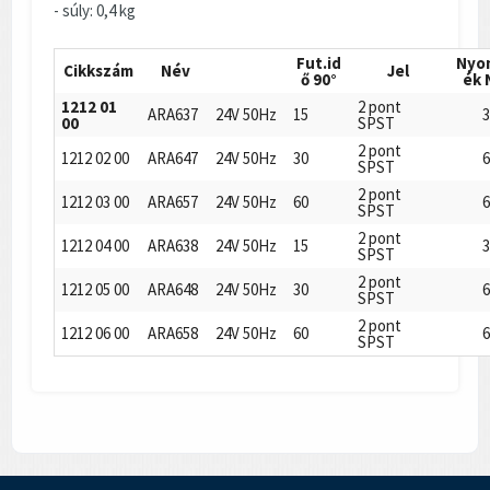
- súly: 0,4 kg
Fut.id
Nyo
Cikkszám
Név
Jel
ő 90°
ék
1212 01
2 pont
ARA637
24V 50Hz
15
3
00
SPST
2 pont
1212 02 00
ARA647
24V 50Hz
30
6
SPST
2 pont
1212 03 00
ARA657
24V 50Hz
60
6
SPST
2 pont
1212 04 00
ARA638
24V 50Hz
15
3
SPST
2 pont
1212 05 00
ARA648
24V 50Hz
30
6
SPST
2 pont
1212 06 00
ARA658
24V 50Hz
60
6
SPST