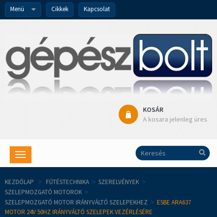
Menü
Cikkek
Kapcsolat
KOSÁR
A kosara jelenleg üres
Toggle
navigation
KEZDŐLAP
>
FŰTÉSTECHNIKA
>
SZERELVÉNYEK
>
SZELEPMOZGATÓ MOTOROK
>
SZELEPMOZGATÓ MOTOR IRÁNYVÁLTÓ SZELEPEKHEZ
>
ESBE ARA637
MOTOR 24V 50HZ IRÁNYVÁLTÓ SZELEPEK VEZÉRLÉSÉRE