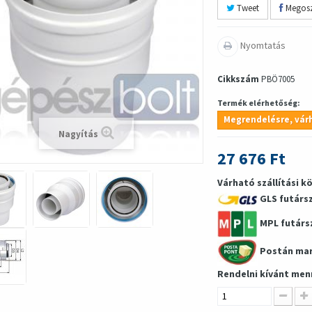
Tweet
Megosz
Nyomtatás
Cikkszám
PBÖ7005
Termék elérhetőség:
Megrendelésre, várh
Nagyítás
27 676 Ft
Várható szállítási k
GLS futárs
MPL futárs
Postán ma
Rendelni kívánt men