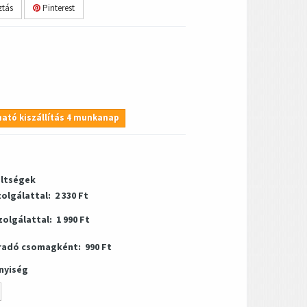
tás
Pinterest
ató kiszállítás 4 munkanap
öltségek
zolgálattal:
2 330 Ft
zolgálattal:
1 990 Ft
radó csomagként:
990 Ft
nyiség