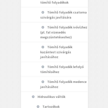
tömítő folyadékok
Tömítő folyadék csatorna
szivárgás javítására
Tömítő folyadék ivóvízhez
(pl. fal vizesedés
megszüntetéseshez)
Tömítő folyadék
kazántest szivárgás
javításához
Tömítő folyadék lefolyó
tömítéséhez
Tömítő folyadék medence
javításához
Hidraulikus váltók
Tartozékok