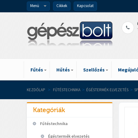
Menü
Cikkek
Kapcsolat
Fűtés
Hűtés
Szellőzés
Megújuló
KEZDŐLAP
>
FŰTÉSTECHNIKA
>
ÉGÉSTERMÉK ELVEZETÉS
>
S
Kategóriák
Fűtéstechnika
Égéstermék elvezetés