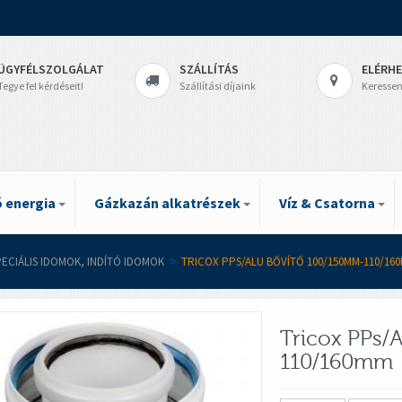
ÜGYFÉLSZOLGÁLAT
SZÁLLÍTÁS
ELÉRH
Tegye fel kérdéseit!
Szállítási díjaink
Keressen
 energia
Gázkazán alkatrészek
Víz & Csatorna
PECIÁLIS IDOMOK, INDÍTÓ IDOMOK
>
TRICOX PPS/ALU BŐVÍTŐ 100/150MM-110/16
Tricox PPs/
110/160mm