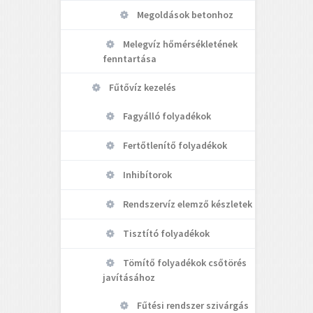
Megoldások betonhoz
Melegvíz hőmérsékletének
fenntartása
Fűtővíz kezelés
Fagyálló folyadékok
Fertőtlenítő folyadékok
Inhibítorok
Rendszervíz elemző készletek
Tisztító folyadékok
Tömítő folyadékok csőtörés
javításához
Fűtési rendszer szivárgás