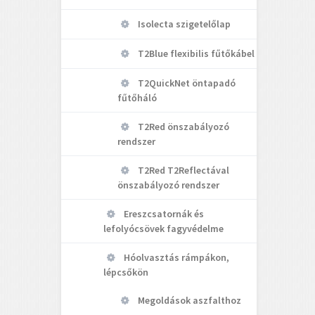
Isolecta szigetelőlap
T2Blue flexibilis fűtőkábel
T2QuickNet öntapadó
fűtőháló
T2Red önszabályozó
rendszer
T2Red T2Reflectával
önszabályozó rendszer
Ereszcsatornák és
lefolyócsövek fagyvédelme
Hóolvasztás rámpákon,
lépcsőkön
Megoldások aszfalthoz