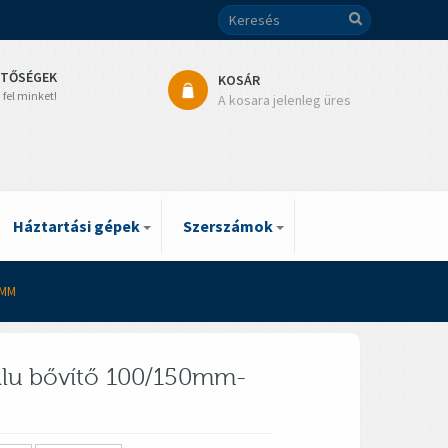
ETŐSÉGEK
KOSÁR
 fel minket!
A kosara jelenleg üres
Háztartási gépek
Szerszámok
0MM
Alu bővítő 100/150mm-