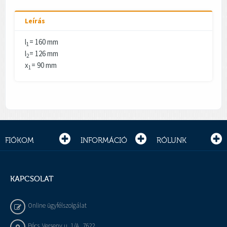
Leírás
l
= 160 mm
1
l
= 126 mm
2
x
= 90 mm
1
FIÓKOM
INFORMÁCIÓ
RÓLUNK
KAPCSOLAT
Online ügyfélszolgálat
Pécs, Verseny u. 1/A , 7622