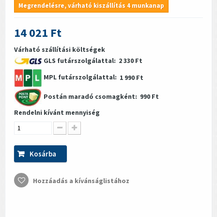
Megrendelésre, várható kiszállítás 4 munkanap
14 021 Ft
Várható szállítási költségek
GLS futárszolgálattal:
2 330 Ft
MPL futárszolgálattal:
1 990 Ft
Postán maradó csomagként:
990 Ft
Rendelni kívánt mennyiség
Kosárba
Hozzáadás a kívánságlistához