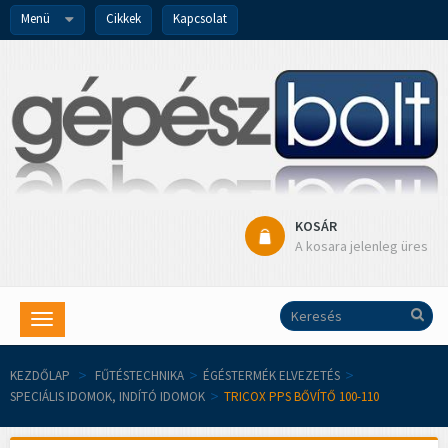
Menü
Cikkek
Kapcsolat
KOSÁR
A kosara jelenleg üres
Toggle
navigation
KEZDŐLAP
>
FŰTÉSTECHNIKA
>
ÉGÉSTERMÉK ELVEZETÉS
>
SPECIÁLIS IDOMOK, INDÍTÓ IDOMOK
>
TRICOX PPS BŐVÍTŐ 100-110