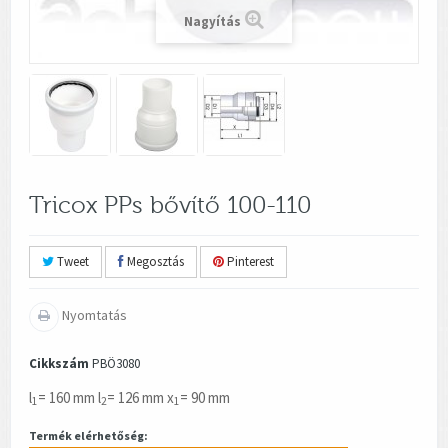
Nagyítás
Tricox PPs bővítő 100-110
Tweet
Megosztás
Pinterest
Nyomtatás
Cikkszám
PBÖ3080
l
= 160 mm l
= 126 mm x
= 90 mm
1
2
1
Termék elérhetőség: