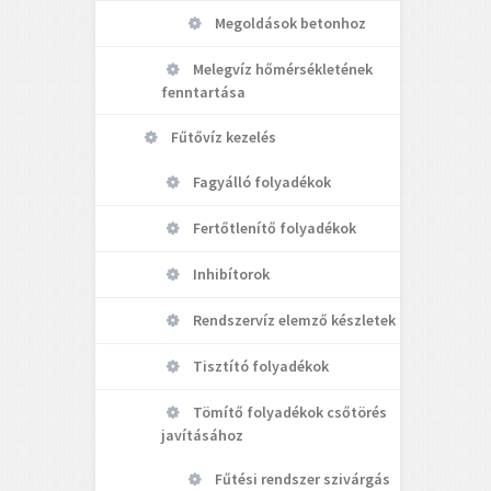
Megoldások betonhoz
Melegvíz hőmérsékletének
fenntartása
Fűtővíz kezelés
Fagyálló folyadékok
Fertőtlenítő folyadékok
Inhibítorok
Rendszervíz elemző készletek
Tisztító folyadékok
Tömítő folyadékok csőtörés
javításához
Fűtési rendszer szivárgás