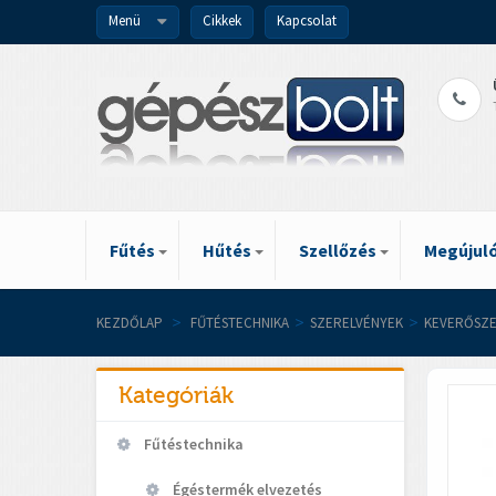
Menü
Cikkek
Kapcsolat
Fűtés
Hűtés
Szellőzés
Megújuló
KEZDŐLAP
>
FŰTÉSTECHNIKA
>
SZERELVÉNYEK
>
KEVERŐSZE
Kategóriák
Fűtéstechnika
Égéstermék elvezetés