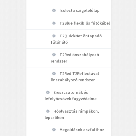
Isolecta szigetelőlap
T2Blue flexibilis fűtőkábel
T2QuickNet öntapadó
fűtőháló
T2Red önszabályozó
rendszer
T2Red T2Reflectával
önszabályozó rendszer
Ereszcsatornák és
lefolyócsövek fagyvédelme
Hóolvasztás rámpákon,
lépcsőkön
Megoldások aszfalthoz