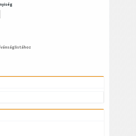
nyiség
ívánságlistához