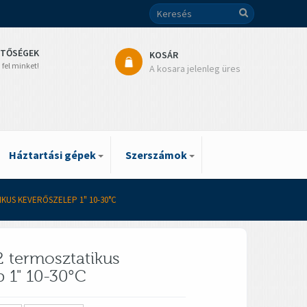
ETŐSÉGEK
KOSÁR
 fel minket!
A kosara jelenleg üres
Háztartási gépek
Szerszámok
KUS KEVERŐSZELEP 1" 10-30°C
 termosztatikus
p 1" 10-30°C