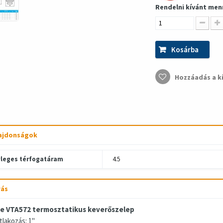
Rendelni kívánt men
Kosárba
Hozzáadás a k
ajdonságok
leges térfogatáram
4.5
rás
e VTA572 termosztatikus keverőszelep
tlakozás: 1"