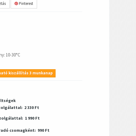
tás
Pinterest
y: 10-30°C
ató kiszállítás 3 munkanap
öltségek
zolgálattal:
2 330 Ft
zolgálattal:
1 990 Ft
radó csomagként:
990 Ft