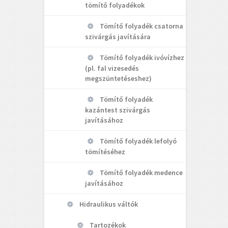
tömítő folyadékok
Tömítő folyadék csatorna
szivárgás javítására
Tömítő folyadék ivóvízhez
(pl. fal vizesedés
megszüntetéseshez)
Tömítő folyadék
kazántest szivárgás
javításához
Tömítő folyadék lefolyó
tömítéséhez
Tömítő folyadék medence
javításához
Hidraulikus váltók
Tartozékok