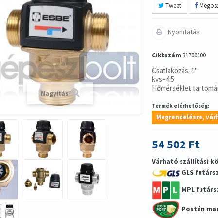
Tweet
Megosz
Nyomtatás
Cikkszám
31700100
Csatlakozás: 1"
kvs=4.5
Hőmérséklet tartomán
Nagyítás
Termék elérhetőség:
Megrendelésre, várh
54 502 Ft
Várható szállítási k
GLS futárs
MPL futárs
Postán ma