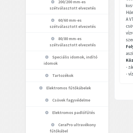
200/200 mm-es
kvs
szétválasztott elvezetés
Hőm
A V
60/60 mm-es
csö
szétválasztott elvezetés
víz
80/80 mm-es
sze
szétválasztott elvezetés
Fol
asz
Speciális idomok, indító
Köz
idomok
- z
- ví
Tartozékok
Elektromos fűtőkábelek
Csövek fagyvédelme
Elektromos padlófűtés
CeraPro ultravékony
fűtőkábel