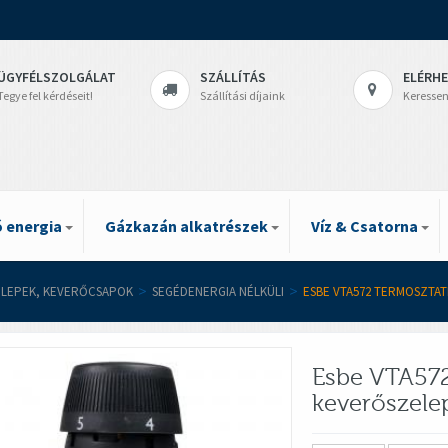
ÜGYFÉLSZOLGÁLAT
SZÁLLÍTÁS
ELÉRH
Tegye fel kérdéseit!
Szállítási díjaink
Keressen
 energia
Gázkazán alkatrészek
Víz & Csatorna
LEPEK, KEVERŐCSAPOK
>
SEGÉDENERGIA NÉLKÜLI
>
ESBE VTA572 TERMOSZTATI
Esbe VTA572
keverőszele