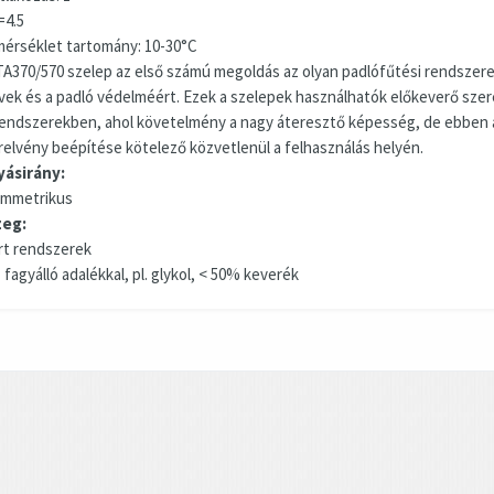
=4.5
érséklet tartomány: 10-30°C
TA370/570 szelep az első számú megoldás az olyan padlófűtési rendszere
vek és a padló védelméért. Ezek a szelepek használhatók előkeverő szer
rendszerekben, ahol követelmény a nagy áteresztő képesség, de ebben
relvény beépítése kötelező közvetlenül a felhasználás helyén.
yásirány:
immetrikus
eg:
árt rendszerek
z fagyálló adalékkal, pl. glykol, < 50% keverék