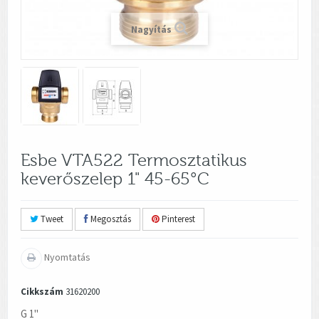
Nagyítás
Esbe VTA522 Termosztatikus
keverőszelep 1" 45-65°C
Tweet
Megosztás
Pinterest
Nyomtatás
Cikkszám
31620200
G 1"