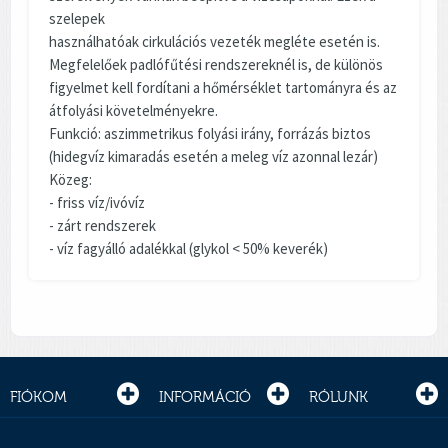
szelepek
használhatóak cirkulációs vezeték megléte esetén is.
Megfelelőek padlófűtési rendszereknél is, de különös
figyelmet kell fordítani a hőmérséklet tartományra és az
átfolyási követelményekre.
Funkció: aszimmetrikus folyási irány, forrázás biztos
(hidegvíz kimaradás esetén a meleg víz azonnal lezár)
Közeg:
- friss víz/ivóvíz
- zárt rendszerek
- víz fagyálló adalékkal (glykol < 50% keverék)
FIÓKOM
INFORMÁCIÓ
RÓLUNK