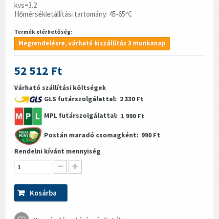
kvs=3.2
Hőmérsékletállítási tartomány: 45-65
°
C
Termék elérhetőség:
Megrendelésre, várható kiszállítás 3 munkanap
52 512 Ft
Várható szállítási költségek
GLS futárszolgálattal:
2 330 Ft
MPL futárszolgálattal:
1 990 Ft
Postán maradó csomagként:
990 Ft
Rendelni kívánt mennyiség
Kosárba