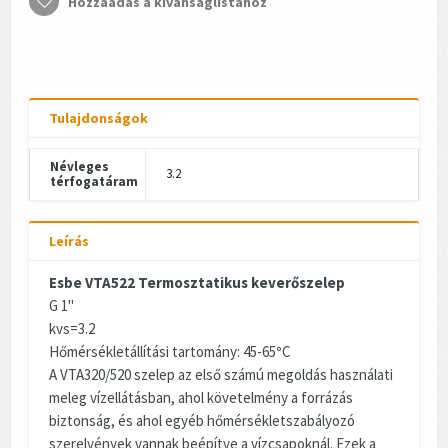
Hozzáadás a kívánságlistához
Tulajdonságok
Névleges
3.2
térfogatáram
Leírás
Esbe VTA522 Termosztatikus keverőszelep
G 1"
kvs=3.2
Hőmérsékletállítási tartomány: 45-65
°
C
A VTA320/520 szelep az első számú megoldás használati
meleg vízellátásban, ahol követelmény a forrázás
biztonság, és ahol egyéb hőmérsékletszabályozó
szerelvények vannak beépítve a vízcsapoknál. Ezek a