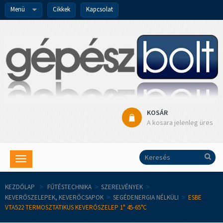
Menü
Cikkek
Kapcsolat
KOSÁR
A kosara jelenleg üres
Toggle
navigation
KEZDŐLAP
>
FŰTÉSTECHNIKA
>
SZERELVÉNYEK
>
KEVERŐSZELEPEK, KEVERŐCSAPOK
>
SEGÉDENERGIA NÉLKÜLI
>
ESBE
VTA522 TERMOSZTATIKUS KEVERŐSZELEP 1" 45-65°C