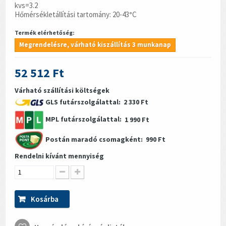
kvs=3.2
Hőmérsékletállítási tartomány: 20-43
°
C
Termék elérhetőség:
Megrendelésre, várható kiszállítás 3 munkanap
52 512 Ft
Várható szállítási költségek
GLS futárszolgálattal:
2 330 Ft
MPL futárszolgálattal:
1 990 Ft
Postán maradó csomagként:
990 Ft
Rendelni kívánt mennyiség
Kosárba