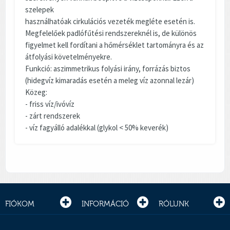
szelepek
használhatóak cirkulációs vezeték megléte esetén is.
Megfelelőek padlófűtési rendszereknél is, de különös
figyelmet kell fordítani a hőmérséklet tartományra és az
átfolyási követelményekre.
Funkció: aszimmetrikus folyási irány, forrázás biztos
(hidegvíz kimaradás esetén a meleg víz azonnal lezár)
Közeg:
- friss víz/ivóvíz
- zárt rendszerek
- víz fagyálló adalékkal (glykol < 50% keverék)
FIÓKOM
INFORMÁCIÓ
RÓLUNK