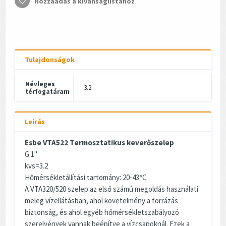
Hozzáadás a kívánságlistához
Tulajdonságok
Névleges
3.2
térfogatáram
Leírás
Esbe VTA522 Termosztatikus keverőszelep
G 1"
kvs=3.2
Hőmérsékletállítási tartomány: 20-43
°
C
A VTA320/520 szelep az első számú megoldás használati
meleg vízellátásban, ahol követelmény a forrázás
biztonság, és ahol egyéb hőmérsékletszabályozó
szerelvények vannak beépítve a vízcsapoknál. Ezek a