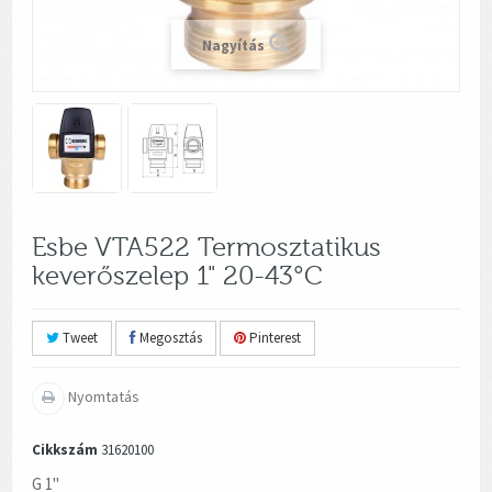
Nagyítás
Esbe VTA522 Termosztatikus
keverőszelep 1" 20-43°C
Tweet
Megosztás
Pinterest
Nyomtatás
Cikkszám
31620100
G 1"