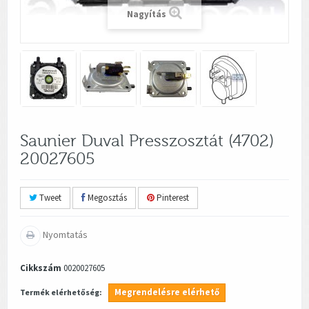
Nagyítás
Saunier Duval Presszosztát (4702)
20027605
Tweet
Megosztás
Pinterest
Nyomtatás
Cikkszám
0020027605
Megrendelésre elérhető
Termék elérhetőség: