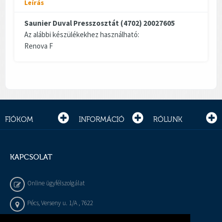
Leírás
Saunier Duval Presszosztát (4702) 20027605
Az alábbi készülékekhez használható:
Renova F
FIÓKOM
INFORMÁCIÓ
RÓLUNK
KAPCSOLAT
Online ügyfélszolgálat
Pécs, Verseny u. 1/A , 7622