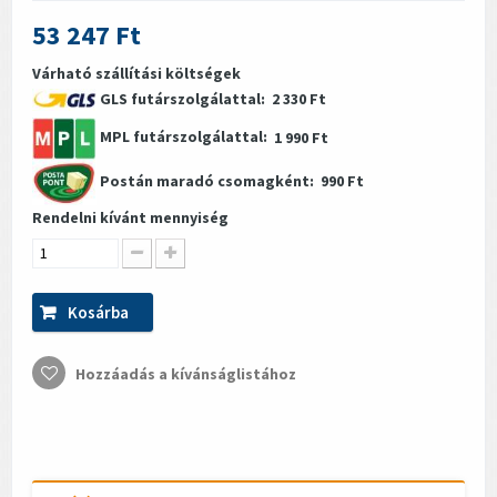
53 247 Ft
Várható szállítási költségek
GLS futárszolgálattal:
2 330 Ft
MPL futárszolgálattal:
1 990 Ft
Postán maradó csomagként:
990 Ft
Rendelni kívánt mennyiség
Kosárba
Hozzáadás a kívánságlistához