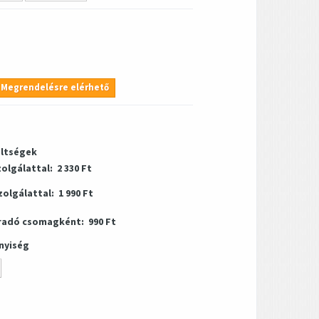
Megrendelésre elérhető
öltségek
zolgálattal:
2 330 Ft
zolgálattal:
1 990 Ft
radó csomagként:
990 Ft
nyiség