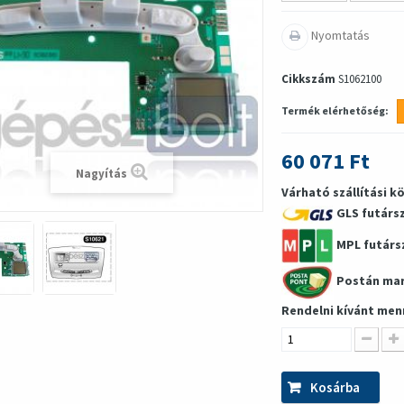
Nyomtatás
Cikkszám
S1062100
Termék elérhetőség:
60 071 Ft
Nagyítás
Várható szállítási k
GLS futárs
MPL futárs
Postán ma
Rendelni kívánt men
Kosárba