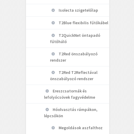
Isolecta szigetelőlap
T2Blue flexibilis fűtőkábel
T2QuickNet öntapadó
fűtőháló
T2Red önszabályozó
rendszer
T2Red T2Reflectával
önszabályozó rendszer
Ereszcsatornák és
lefolyócsövek fagyvédelme
Hóolvasztás rámpákon,
lépcsőkön
Megoldások aszfalthoz