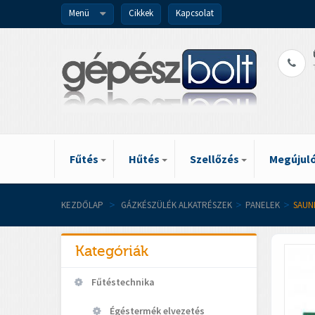
Menü
Cikkek
Kapcsolat
Fűtés
Hűtés
Szellőzés
Megújuló
KEZDŐLAP
>
GÁZKÉSZÜLÉK ALKATRÉSZEK
>
PANELEK
>
SAUN
Kategóriák
Fűtéstechnika
Égéstermék elvezetés