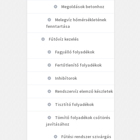
Megoldások betonhoz
Melegvíz hőmérsékletének
fenntartása
Fűtővíz kezelés
Fagyálló folyadékok
Fertőtlenítő folyadékok
Inhibítorok
Rendszervíz elemző készletek
Tisztító folyadékok
Tömítő folyadékok csőtörés
javításához
Fűtési rendszer szivárgás