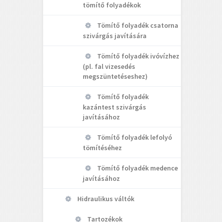
tömítő folyadékok
Tömítő folyadék csatorna
szivárgás javítására
Tömítő folyadék ivóvízhez
(pl. fal vizesedés
megszüntetéseshez)
Tömítő folyadék
kazántest szivárgás
javításához
Tömítő folyadék lefolyó
tömítéséhez
Tömítő folyadék medence
javításához
Hidraulikus váltók
Tartozékok