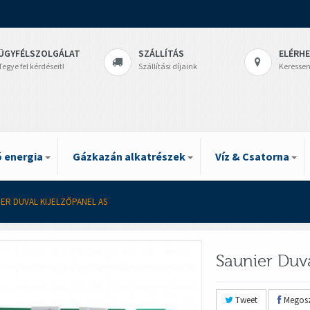
ÜGYFÉLSZOLGÁLAT
SZÁLLÍTÁS
ELÉRH
Tegye fel kérdéseit!
Szállítási díjaink
Keressen
 energia
Gázkazán alkatrészek
Víz & Csatorna
IER DUVAL KIJELZŐPANEL AS
Saunier Duva
Tweet
Megosz