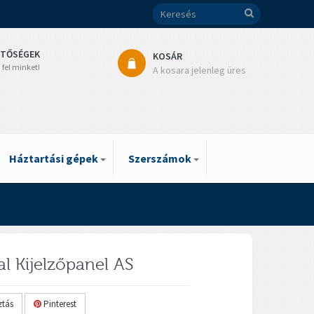
ETŐSÉGEK
KOSÁR
 fel minket!
A kosara jelenleg üres
Háztartási gépek
Szerszámok
l Kijelzőpanel AS
tás
Pinterest