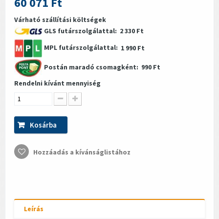
60 071 Ft
Várható szállítási költségek
GLS futárszolgálattal:
2 330 Ft
MPL futárszolgálattal:
1 990 Ft
Postán maradó csomagként:
990 Ft
Rendelni kívánt mennyiség
Kosárba
Hozzáadás a kívánságlistához
Leírás