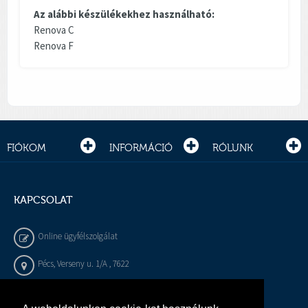
Az alábbi készülékekhez használható:
Renova C
Renova F
FIÓKOM
INFORMÁCIÓ
RÓLUNK
KAPCSOLAT
Online ügyfélszolgálat
Pécs, Verseny u. 1/A , 7622
+36 72 / 450 - 540