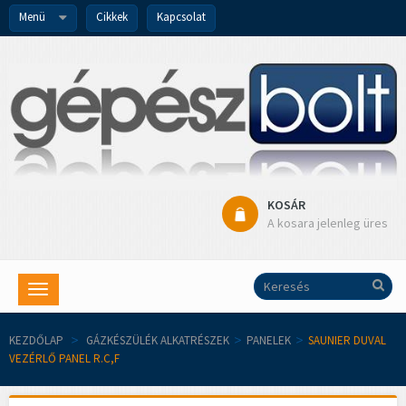
Menü
Cikkek
Kapcsolat
KOSÁR
A kosara jelenleg üres
Toggle
navigation
KEZDŐLAP
>
GÁZKÉSZÜLÉK ALKATRÉSZEK
>
PANELEK
>
SAUNIER DUVAL
VEZÉRLŐ PANEL R.C,F