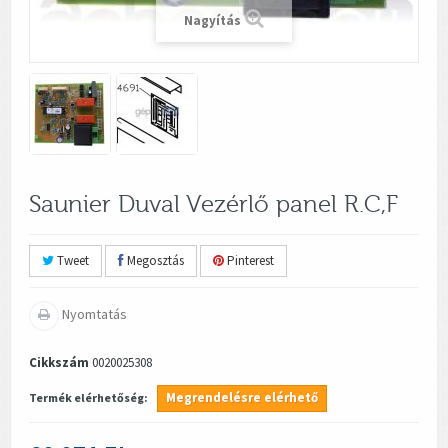
Nagyítás
Saunier Duval Vezérlő panel R.C,F
Tweet
Megosztás
Pinterest
Nyomtatás
Cikkszám
0020025308
Megrendelésre elérhető
Termék elérhetőség: