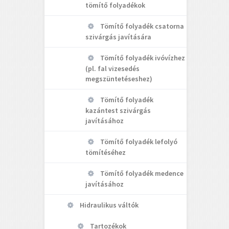
tömítő folyadékok
Tömítő folyadék csatorna
szivárgás javítására
Tömítő folyadék ivóvízhez
(pl. fal vizesedés
megszüntetéseshez)
Tömítő folyadék
kazántest szivárgás
javításához
Tömítő folyadék lefolyó
tömítéséhez
Tömítő folyadék medence
javításához
Hidraulikus váltók
Tartozékok