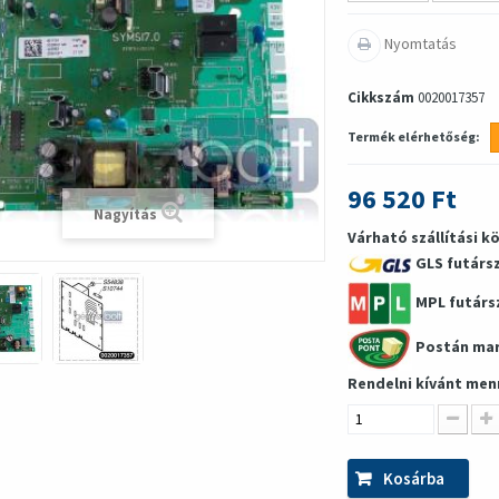
Nyomtatás
Cikkszám
0020017357
Termék elérhetőség:
96 520 Ft
Nagyítás
Várható szállítási k
GLS futárs
MPL futárs
Postán ma
Rendelni kívánt men
Kosárba