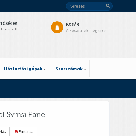
ETŐSÉGEK
KOSÁR
 fel minket!
A kosara jelenleg üres
Háztartási gépek
Szerszámok
al Symsi Panel
tás
Pinterest