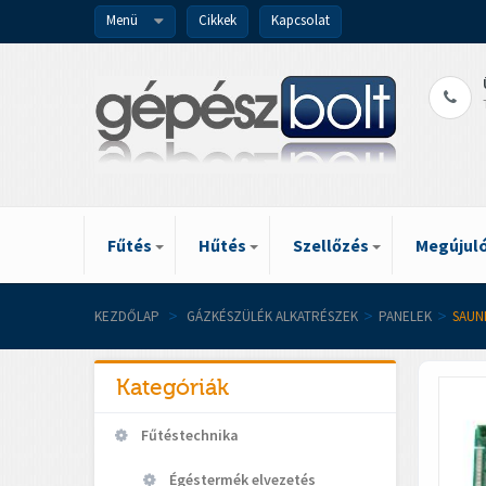
Menü
Cikkek
Kapcsolat
Fűtés
Hűtés
Szellőzés
Megújuló
KEZDŐLAP
>
GÁZKÉSZÜLÉK ALKATRÉSZEK
>
PANELEK
>
SAUN
Kategóriák
Fűtéstechnika
Égéstermék elvezetés