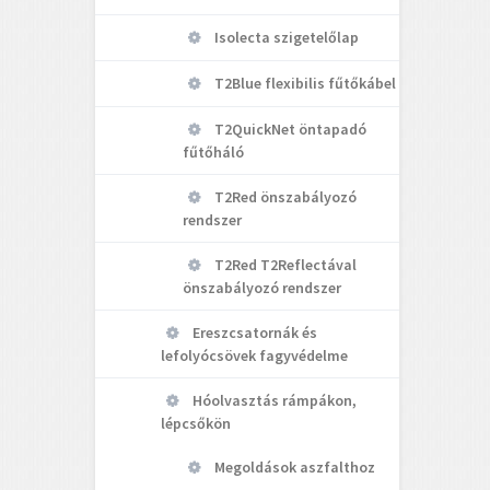
Isolecta szigetelőlap
T2Blue flexibilis fűtőkábel
T2QuickNet öntapadó
fűtőháló
T2Red önszabályozó
rendszer
T2Red T2Reflectával
önszabályozó rendszer
Ereszcsatornák és
lefolyócsövek fagyvédelme
Hóolvasztás rámpákon,
lépcsőkön
Megoldások aszfalthoz