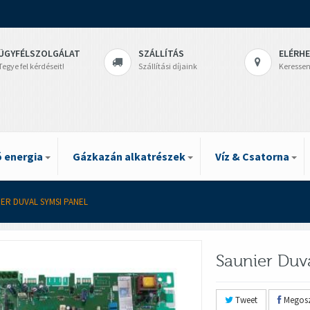
ÜGYFÉLSZOLGÁLAT
SZÁLLÍTÁS
ELÉRH
Tegye fel kérdéseit!
Szállítási díjaink
Keressen
 energia
Gázkazán alkatrészek
Víz & Csatorna
IER DUVAL SYMSI PANEL
Saunier Duv
Tweet
Megosz