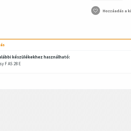
Hozzáadás a k
rás
alábbi készülékekhez használható:
sy F AS 28 E