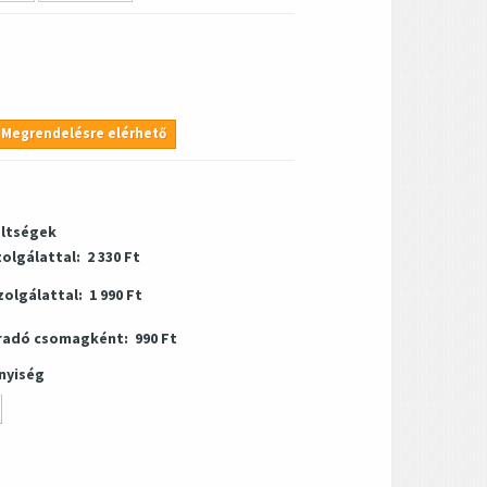
Megrendelésre elérhető
öltségek
zolgálattal:
2 330 Ft
zolgálattal:
1 990 Ft
radó csomagként:
990 Ft
nyiség