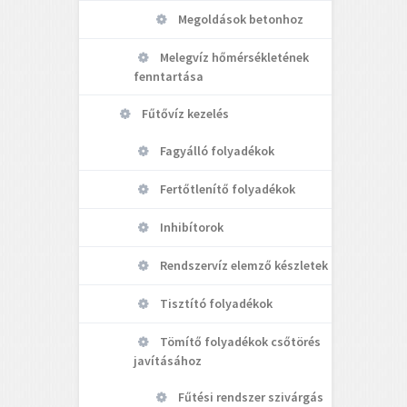
Megoldások betonhoz
Melegvíz hőmérsékletének
fenntartása
Fűtővíz kezelés
Fagyálló folyadékok
Fertőtlenítő folyadékok
Inhibítorok
Rendszervíz elemző készletek
Tisztító folyadékok
Tömítő folyadékok csőtörés
javításához
Fűtési rendszer szivárgás