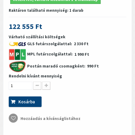
Raktáron található mennyiség:
1
darab
122 555 Ft
Várható szállítási költségek
GLS futárszolgálattal:
2 330 Ft
MPL futárszolgálattal:
1 990 Ft
Postán maradó csomagként:
990 Ft
Rendelni kívánt mennyiség
Kosárba
Hozzáadás a kívánságlistához