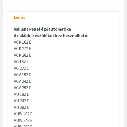
Leírás
Vaillant Panel égőautomatika
Az alábbi készülékekhez használható:
VCK 182 E
VCK 242 E
VCK 282 E
VG 182 E
VG 282 E
VGV 182 E
VGV 242 E
VGV 282 E
VU 182 E
VU 242 E
VU 282 E
VUW 182 E
VUW 242 E
VUW 282 E