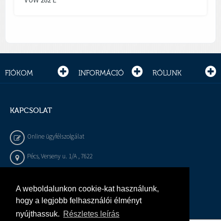
FIÓKOM
INFORMÁCIÓ
RÓLUNK
KAPCSOLAT
Online ügyfélszolgálat
Pécs, Verseny u. 1/A , 7622
+36 72 / 450 - 540
A weboldalunkon cookie-kat használunk,
info@gepeszbolt.hu
hogy a legjobb felhasználói élményt
nyújthassuk.
Részletes leírás