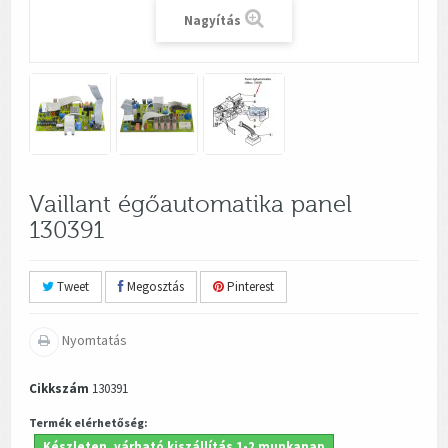
Nagyítás
Vaillant égőautomatika panel
130391
Tweet
Megosztás
Pinterest
Nyomtatás
Cikkszám
130391
Termék elérhetőség:
Készleten, várható kiszállítás 1-2 munkanap