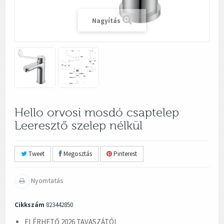
Nagyítás
Hello orvosi mosdó csaptelep
Leeresztő szelep nélkül
Tweet
Megosztás
Pinterest
Nyomtatás
Cikkszám
823442850
ELÉRHETŐ 2026 TAVASZÁTÓL