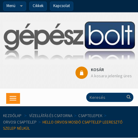
Menü
Cikkek
Kapcsolat
KOSÁR
A kosara jelenleg üres
Toggle
navigation
KEZDŐLAP
>
VÍZELLÁTÁS ÉS CSATORNA
>
CSAPTELEPEK
>
ORVOSI CSAPTELEP
>
HELLO ORVOSI MOSDÓ CSAPTELEP LEERESZTŐ
SZELEP NÉLKÜL