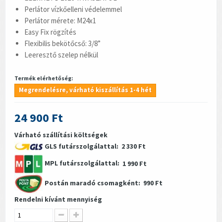
Perlátor vízkőelleni védelemmel
Perlátor mérete: M24x1
Easy Fix rögzítés
Flexibilis bekötőcső: 3/8”
Leeresztő szelep nélkül
Termék elérhetőség:
Megrendelésre, várható kiszállítás 1-4 hét
24 900 Ft
Várható szállítási költségek
GLS futárszolgálattal:
2 330 Ft
MPL futárszolgálattal:
1 990 Ft
Postán maradó csomagként:
990 Ft
Rendelni kívánt mennyiség