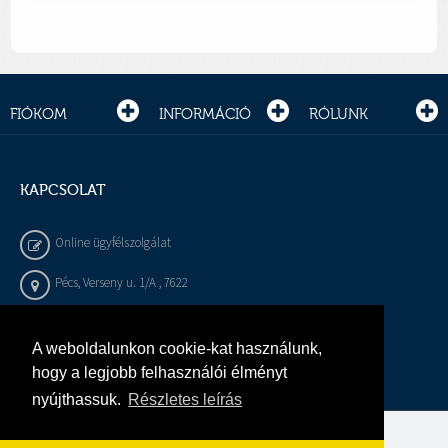
FIÓKOM
INFORMÁCIÓ
RÓLUNK
KAPCSOLAT
Online ügyfélszolgálat
Pécs, Verseny u. 1/A , 7622
+36 72 / 450 - 540
A weboldalunkon cookie-kat használunk,
info@gepeszbolt.hu
hogy a legjobb felhasználói élményt
nyújthassuk.
Részletes leírás
Árukereső, a hiteles vásárlási kalauz