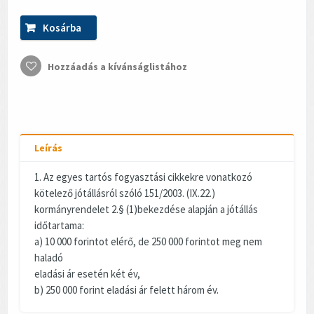
Kosárba
Hozzáadás a kívánságlistához
Leírás
1. Az egyes tartós fogyasztási cikkekre vonatkozó
kötelező jótállásról szóló 151/2003. (IX.22.)
kormányrendelet 2.§ (1)bekezdése alapján a jótállás
időtartama:
a) 10 000 forintot elérő, de 250 000 forintot meg nem
haladó
eladási ár esetén két év,
b) 250 000 forint eladási ár felett három év.