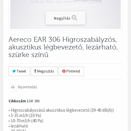
Nagyítás
Aereco EAR 306 Higroszabályzós,
akusztikus légbevezető, lezárható,
szürke színű
Tweet
Megosztás
Pinterest
Nyomtatás
Cikkszám
EAR 306
• Higroszabályozású akusztikus légbevezető (39-40 dB(A))
• 5-35 m3/h (10 Pa)
• 10-70 m3/h (40 Pa)
• lezárható