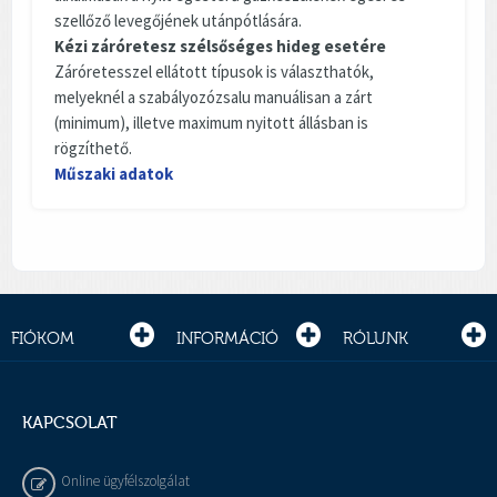
szellőző levegőjének utánpótlására.
Kézi záróretesz szélsőséges hideg esetére
Záróretesszel ellátott típusok is választhatók,
melyeknél a szabályozózsalu manuálisan a zárt
(minimum), illetve maximum nyitott állásban is
rögzíthető.
Műszaki adatok
FIÓKOM
INFORMÁCIÓ
RÓLUNK
KAPCSOLAT
Online ügyfélszolgálat