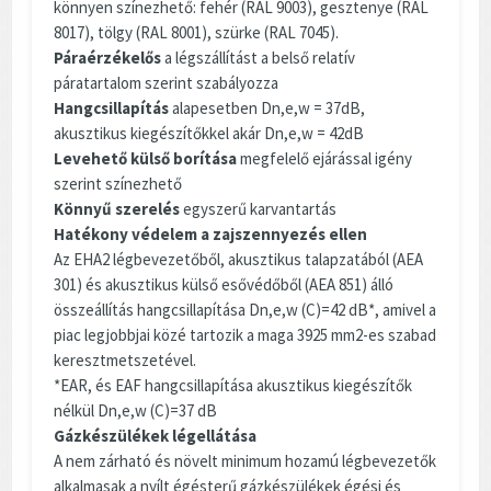
könnyen színezhető: fehér (RAL 9003), gesztenye (RAL
8017), tölgy (RAL 8001), szürke (RAL 7045).
Páraérzékelős
a légszállítást a belső relatív
páratartalom szerint szabályozza
Hangcsillapítás
alapesetben Dn,e,w = 37dB,
akusztikus kiegészítőkkel akár Dn,e,w = 42dB
Levehető külső borítása
megfelelő ejárással igény
szerint színezhető
Könnyű szerelés
egyszerű karvantartás
Hatékony védelem a zajszennyezés ellen
Az EHA2 légbevezetőből, akusztikus talapzatából (AEA
301) és akusztikus külső esővédőből (AEA 851) álló
összeállítás hangcsillapítása Dn,e,w (C)=42 dB*, amivel a
piac legjobbjai közé tartozik a maga 3925 mm2-es szabad
keresztmetszetével.
*EAR, és EAF hangcsillapítása akusztikus kiegészítők
nélkül Dn,e,w (C)=37 dB
Gázkészülékek légellátása
A nem zárható és növelt minimum hozamú légbevezetők
alkalmasak a nyílt égésterű gázkészülékek égési és