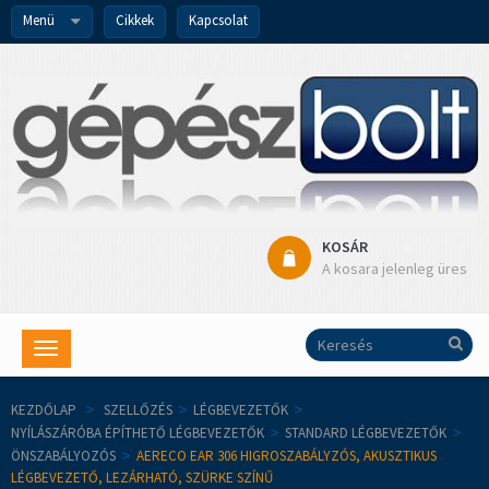
Menü
Cikkek
Kapcsolat
KOSÁR
A kosara jelenleg üres
Toggle
navigation
KEZDŐLAP
>
SZELLŐZÉS
>
LÉGBEVEZETŐK
>
NYÍLÁSZÁRÓBA ÉPÍTHETŐ LÉGBEVEZETŐK
>
STANDARD LÉGBEVEZETŐK
>
ÖNSZABÁLYOZÓS
>
AERECO EAR 306 HIGROSZABÁLYZÓS, AKUSZTIKUS
LÉGBEVEZETŐ, LEZÁRHATÓ, SZÜRKE SZÍNŰ