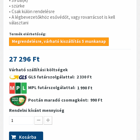
• 39 dB(A)
• szürke
• Csak külön rendelésre
• A légbevezetőkhöz esővédőt, vagy rovarrácsot is kell
választani
Termék elérhetőség:
Megrendelésre, várható kiszállítás 5 munkanap
27 296 Ft
Várható szállítási költségek
GLS futárszolgálattal:
2 330 Ft
MPL futárszolgálattal:
1 990 Ft
Postán maradó csomagként:
990 Ft
Rendelni kívánt mennyiség
Kosárba