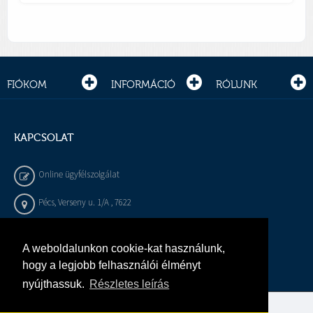
FIÓKOM
INFORMÁCIÓ
RÓLUNK
KAPCSOLAT
Online ügyfélszolgálat
Pécs, Verseny u. 1/A , 7622
+36 72 / 450 - 540
A weboldalunkon cookie-kat használunk,
info@gepeszbolt.hu
hogy a legjobb felhasználói élményt
nyújthassuk.
Részletes leírás
Árukereső, a hiteles vásárlási kalauz