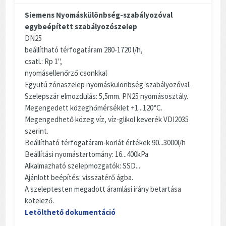
Siemens Nyomáskülönbség-szabályozóval
egybeépített szabályozószelep
DN25
beállítható térfogatáram 280-1720 l/h,
csatl.: Rp 1",
nyomásellenőrző csonkkal
Egyutú zónaszelep nyomáskülönbség-szabályozóval.
Szelepszár elmozdulás: 5,5mm. PN25 nyomásosztály.
Megengedett közeghőmérséklet +1...120°C.
Megengedhető közeg víz, víz-glikol keverék VDI2035
szerint.
Beállítható térfogatáram-korlát értékek 90...3000l/h
Beállítási nyomástartomány: 16...400kPa
Alkalmazható szelepmozgatók: SSD...
Ajánlott beépítés: visszatérő ágba.
A szeleptesten megadott áramlási irány betartása
kötelező.
Letölthető dokumentáció