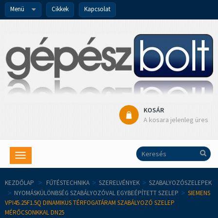
Menü
Cikkek
Kapcsolat
KOSÁR
A kosara jelenleg üres
Toggle
navigation
KEZDŐLAP
>
FŰTÉSTECHNIKA
>
SZERELVÉNYEK
>
SZABALYOZÓSZELEPEK
>
NYOMÁSKÜLÖNBSÉG SZABÁLYOZÓVAL EGYBEÉPÍTETT SZELEP
>
SIEMENS
VPI45.25F1.5Q DINAMIKUS TÉRFOGATÁRAM SZABÁLYOZÓ SZELEP
MÉRŐCSONKKAL DN25