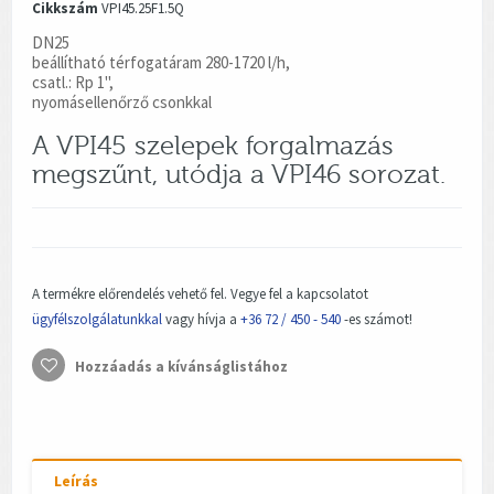
Cikkszám
VPI45.25F1.5Q
DN25
beállítható térfogatáram 280-1720 l/h,
csatl.: Rp 1",
nyomásellenőrző csonkkal
A VPI45 szelepek forgalmazás
megszűnt, utódja a VPI46 sorozat.
A termékre előrendelés vehető fel. Vegye fel a kapcsolatot
ügyfélszolgálatunkkal
vagy hívja a
+36 72 / 450 - 540
-es számot!
Hozzáadás a kívánságlistához
Leírás