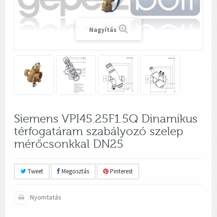
Nagyítás
Siemens VPI45.25F1.5Q Dinamikus
térfogatáram szabályozó szelep
mérőcsonkkal DN25
Tweet
Megosztás
Pinterest
Nyomtatás