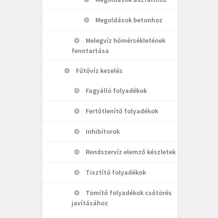
Megoldások betonhoz
Melegvíz hőmérsékletének
fenntartása
Fűtővíz kezelés
Fagyálló folyadékok
Fertőtlenítő folyadékok
Inhibítorok
Rendszervíz elemző készletek
Tisztító folyadékok
Tömítő folyadékok csőtörés
javításához