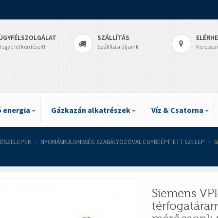
ÜGYFÉLSZOLGÁLAT
SZÁLLÍTÁS
ELÉRH
Tegye fel kérdéseit!
Szállítási díjaink
Keressen
 energia
Gázkazán alkatrészek
Víz & Csatorna
ÓSZELEPEK
>
NYOMÁSKÜLÖNBSÉG SZABÁLYOZÓVAL EGYBEÉPÍTETT SZELEP
>
S
Siemens VPI
térfogatára