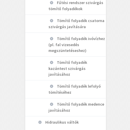
Fűtési rendszer szivárgás
tömítő folyadékok
Tömítő folyadék csatorna
szivárgás javítására
Tömítő folyadék ivóvízhez
(pl. fal vizesedés
megszüntetéseshez)
Tömítő folyadék
kazántest szivárgás
javításához
Tömítő folyadék lefolyó
tömítéséhez
Tömítő folyadék medence
javításához
Hidraulikus váltók