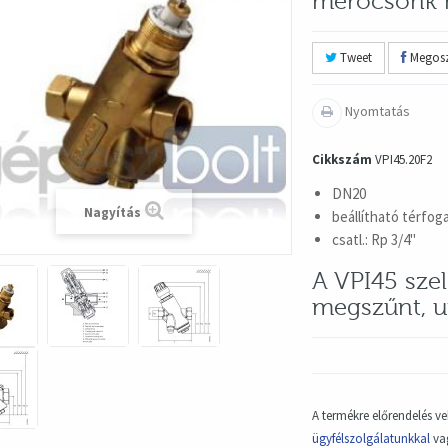
mérőcsonk 
Tweet
Megosz
Nyomtatás
Cikkszám
VPI45.20F2
DN20
Nagyítás
beállítható térfog
csatl.: Rp 3/4"
A VPI45 sze
megszűnt, ut
A termékre előrendelés ve
ügyfélszolgálatunkkal
vag