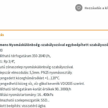
Hozzáadás a kí
rás
mens Nyomáskülönbség-szabályozóval egybeépített szabályoz
20
llítható térfogatáram 350-2040 l/h,
l.: Rp 3/4",
utú zónaszelep nyomáskülönbség-szabályozóval.
lepszár elmozdulás: 5,5mm. PN25 nyomásosztály.
engedett közeghőmérséklet +1...120°C.
engedhető közeg víz, víz-glikol keverék VDI2035 szerint.
llítható térfogatáram-korlát értékek 90...3000l/h
llítási nyomástartomány: 16...400kPa
almazható szelepmozgatók: SSD...
nlott beépítés: visszatérő ágba.