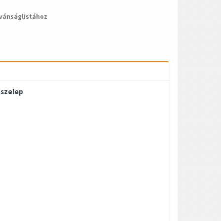
vánságlistához
ószelep