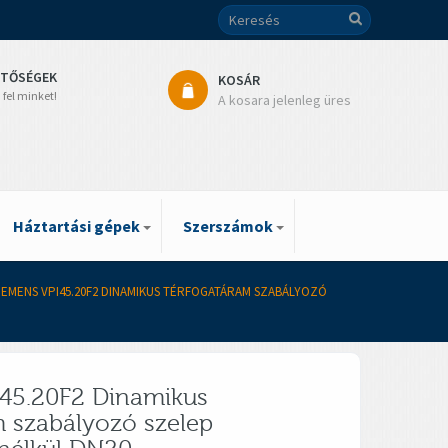
ETŐSÉGEK
KOSÁR
 fel minket!
A kosara jelenleg üres
Háztartási gépek
Szerszámok
IEMENS VPI45.20F2 DINAMIKUS TÉRFOGATÁRAM SZABÁLYOZÓ
45.20F2 Dinamikus
m szabályozó szelep