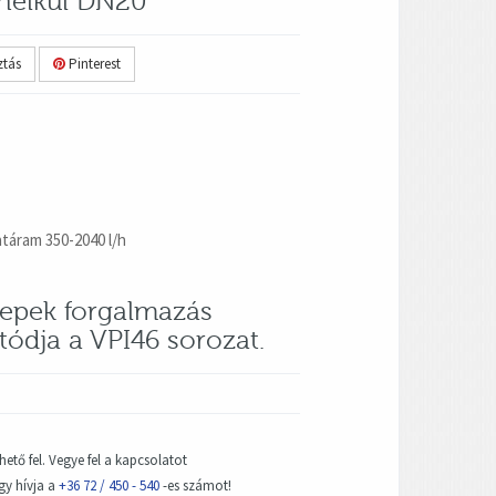
nélkül DN20
tás
Pinterest
atáram 350-2040 l/h
lepek forgalmazás
ódja a VPI46 sorozat.
hető fel. Vegye fel a kapcsolatot
y hívja a
+36 72 / 450 - 540
-es számot!