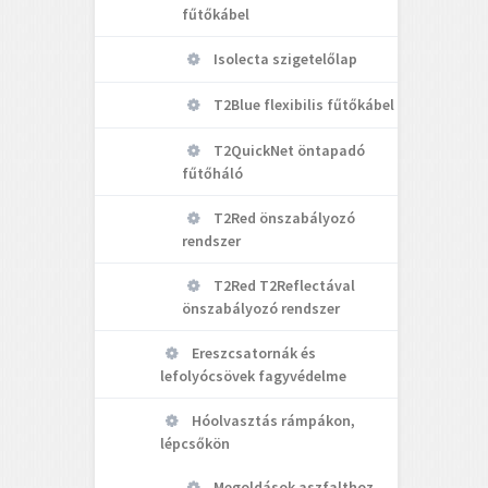
fűtőkábel
Isolecta szigetelőlap
T2Blue flexibilis fűtőkábel
T2QuickNet öntapadó
fűtőháló
T2Red önszabályozó
rendszer
T2Red T2Reflectával
önszabályozó rendszer
Ereszcsatornák és
lefolyócsövek fagyvédelme
Hóolvasztás rámpákon,
lépcsőkön
Megoldások aszfalthoz