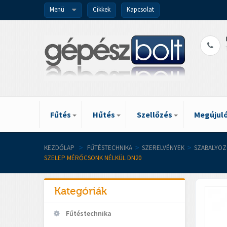
Menü
Cikkek
Kapcsolat
Fűtés
Hűtés
Szellőzés
Megújuló
KEZDŐLAP
>
FŰTÉSTECHNIKA
>
SZERELVÉNYEK
>
SZABALYOZ
SZELEP MÉRŐCSONK NÉLKÜL DN20
Kategóriák
Fűtéstechnika