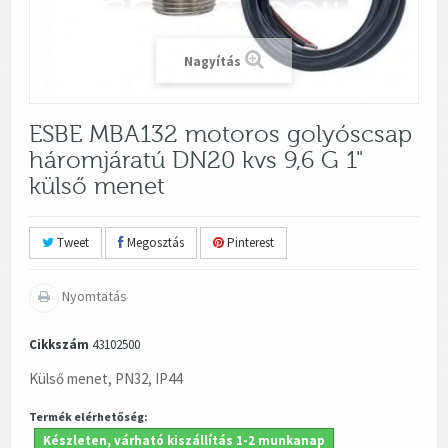
Nagyítás
ESBE MBA132 motoros golyóscsap
háromjáratú DN20 kvs 9,6 G 1"
külső menet
Tweet
Megosztás
Pinterest
Nyomtatás
Cikkszám
43102500
Külső menet, PN32, IP44
Termék elérhetőség:
Készleten, várható kiszállítás 1-2 munkanap