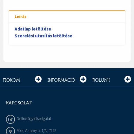
Leírás
Adatlap letöltése
Szerelési utasítás letöltése
FIÓKOM
INFORMÁCIÓ
RÓLUNK
KAPCSOLAT
Online ügyfélszolgálat
Pécs, Verseny u. 1/A , 7622