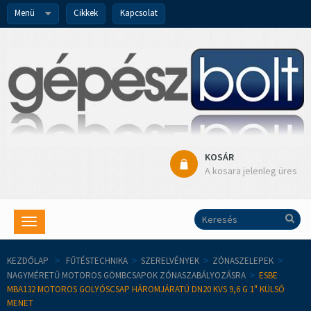
Menü
Cikkek
Kapcsolat
KOSÁR
A kosara jelenleg üres
Toggle
navigation
KEZDŐLAP
>
FŰTÉSTECHNIKA
>
SZERELVÉNYEK
>
ZÓNASZELEPEK
>
NAGYMÉRETŰ MOTOROS GÖMBCSAPOK ZÓNASZABÁLYOZÁSRA
>
ESBE
MBA132 MOTOROS GOLYÓSCSAP HÁROMJÁRATÚ DN20 KVS 9,6 G 1" KÜLSŐ
MENET