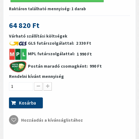
Raktáron található mennyiség:
1
darab
64 820 Ft
Várható szállítási költségek
GLS futárszolgálattal:
2 330 Ft
MPL futárszolgálattal:
1 990 Ft
Postán maradó csomagként:
990 Ft
Rendelni kívánt mennyiség
Kosárba
Hozzáadás a kívánságlistához