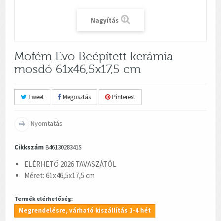
Nagyítás
Mofém Evo Beépített kerámia
mosdó 61x46,5x17,5 cm
Tweet
Megosztás
Pinterest
Nyomtatás
Cikkszám
B4613028341S
ELÉRHETŐ 2026 TAVASZÁTÓL
Méret: 61x46,5x17,5 cm
Termék elérhetőség:
Megrendelésre, várható kiszállítás 1-4 hét