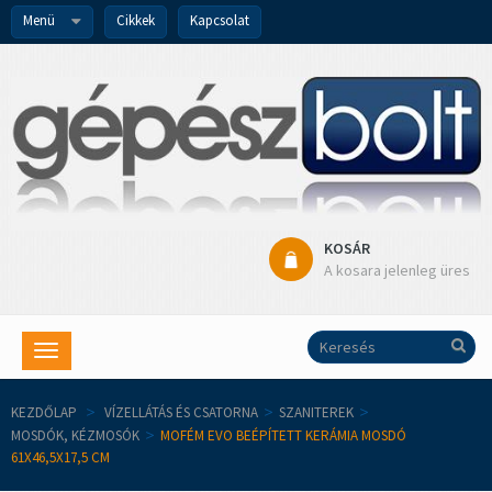
Menü
Cikkek
Kapcsolat
KOSÁR
A kosara jelenleg üres
Toggle
navigation
KEZDŐLAP
>
VÍZELLÁTÁS ÉS CSATORNA
>
SZANITEREK
>
MOSDÓK, KÉZMOSÓK
>
MOFÉM EVO BEÉPÍTETT KERÁMIA MOSDÓ
61X46,5X17,5 CM