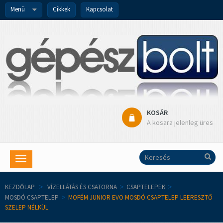
Menü
Cikkek
Kapcsolat
KOSÁR
A kosara jelenleg üres
Toggle
navigation
KEZDŐLAP
>
VÍZELLÁTÁS ÉS CSATORNA
>
CSAPTELEPEK
>
MOSDÓ CSAPTELEP
>
MOFÉM JUNIOR EVO MOSDÓ CSAPTELEP LEERESZTŐ
SZELEP NÉLKÜL