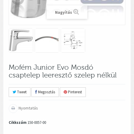
Nagyítás
Mofém Junior Evo Mosdó
csaptelep leeresztő szelep nélkül
Tweet
Megosztás
Pinterest
Nyomtatás
Cikkszám
150-0057-00