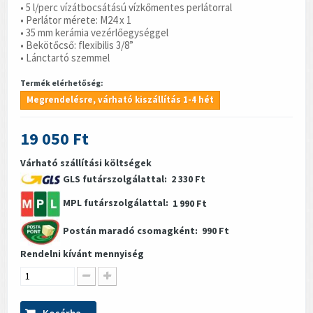
• 5 l/perc vízátbocsátású vízkőmentes perlátorral
• Perlátor mérete: M24 x 1
• 35 mm kerámia vezérlőegységgel
• Bekötőcső: flexibilis 3/8”
• Lánctartó szemmel
Termék elérhetőség:
Megrendelésre, várható kiszállítás 1-4 hét
19 050 Ft
Várható szállítási költségek
GLS futárszolgálattal:
2 330 Ft
MPL futárszolgálattal:
1 990 Ft
Postán maradó csomagként:
990 Ft
Rendelni kívánt mennyiség