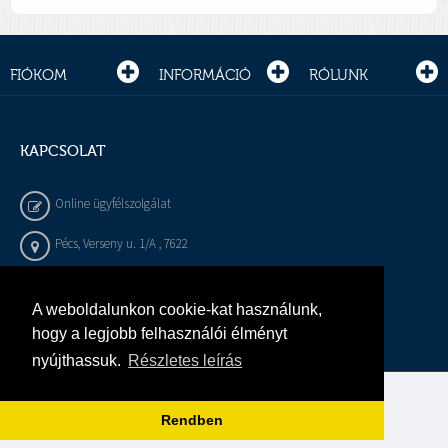
FIÓKOM
INFORMÁCIÓ
RÓLUNK
KAPCSOLAT
Online ügyfélszolgálat
Pécs, Verseny u. 1/A , 7622
+36 72 / 450 - 540
A weboldalunkon cookie-kat használunk,
info@gepeszbolt.hu
hogy a legjobb felhasználói élményt
nyújthassuk.
Részletes leírás
Árukereső, a hiteles vásárlási kalauz
Rendben
Murányi Épületgépészet Kft.
Minden jog fenntartva.