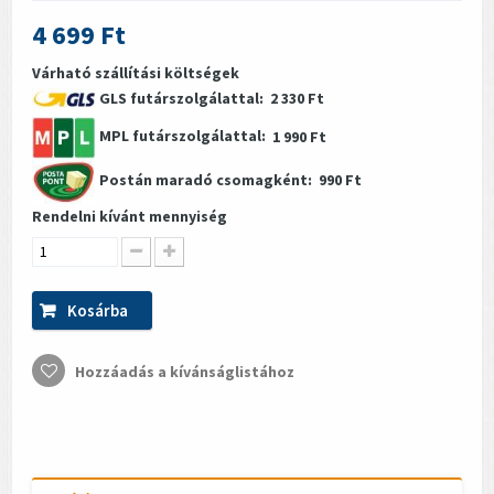
4 699 Ft
Várható szállítási költségek
GLS futárszolgálattal:
2 330 Ft
MPL futárszolgálattal:
1 990 Ft
Postán maradó csomagként:
990 Ft
Rendelni kívánt mennyiség
Kosárba
Hozzáadás a kívánságlistához