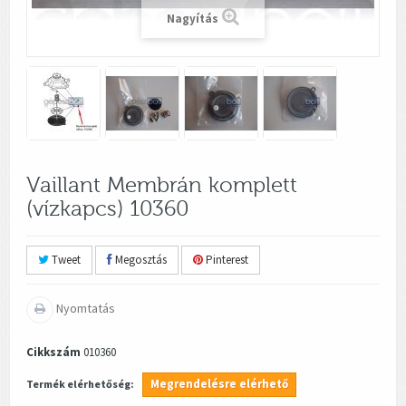
Nagyítás
Vaillant Membrán komplett
(vízkapcs) 10360
Tweet
Megosztás
Pinterest
Nyomtatás
Cikkszám
010360
Megrendelésre elérhető
Termék elérhetőség: