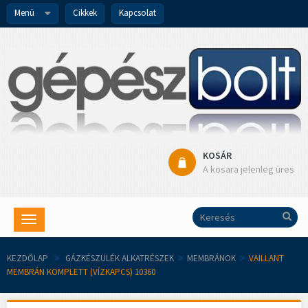
Menü
Cikkek
Kapcsolat
KOSÁR
A kosara jelenleg üres
Toggle
navigation
KEZDŐLAP
>
GÁZKÉSZÜLÉK ALKATRÉSZEK
>
MEMBRÁNOK
>
VAILLANT
MEMBRÁN KOMPLETT (VÍZKAPCS) 10360