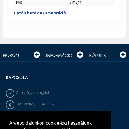
kvs
3 m3/h
Letölthető dokumentáció
FIÓKOM
INFORMÁCIÓ
RÓLUNK
KAPCSOLAT
Online ügyfélszolgálat
Pécs, Verseny u. 1/A , 7622
+36 72 / 450 - 540
A weboldalunkon cookie-kat használunk,
info@gepeszbolt.hu