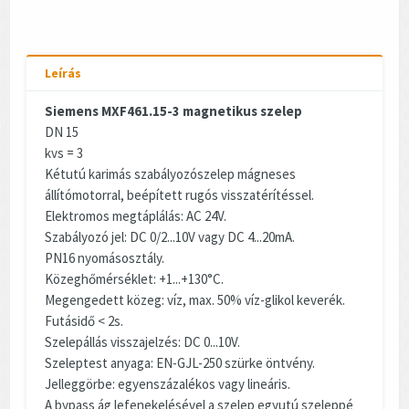
Leírás
Siemens MXF461.15-3 magnetikus szelep
DN 15
kvs = 3
Kétutú karimás szabályozószelep mágneses
állítómotorral, beépített rugós visszatérítéssel.
Elektromos megtáplálás: AC 24V.
Szabályozó jel: DC 0/2...10V vagy DC 4...20mA.
PN16 nyomásosztály.
Közeghőmérséklet: +1...+130°C.
Megengedett közeg: víz, max. 50% víz-glikol keverék.
Futásidő < 2s.
Szelepállás visszajelzés: DC 0...10V.
Szeleptest anyaga: EN-GJL-250 szürke öntvény.
Jelleggörbe: egyenszázalékos vagy lineáris.
A bypass ág lefenekelésével a szelep egyutú szeleppé