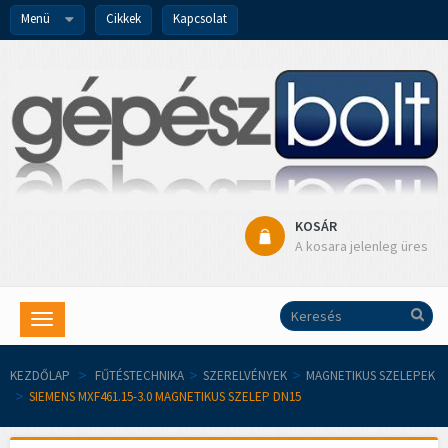
Menü
Cikkek
Kapcsolat
KOSÁR
A kosara jelenleg üres
Toggle
navigation
KEZDŐLAP
>
FŰTÉSTECHNIKA
>
SZERELVÉNYEK
>
MAGNETIKUS SZELEPEK
>
SIEMENS MXF461.15-3.0 MAGNETIKUS SZELEP DN15