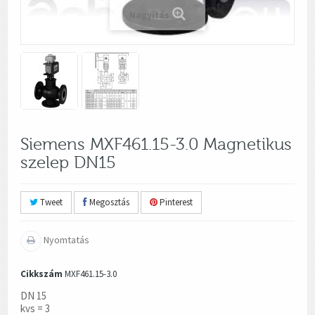
Nagyítás
Siemens MXF461.15-3.0 Magnetikus
szelep DN15
Tweet
Megosztás
Pinterest
Nyomtatás
Cikkszám
MXF461.15-3.0
DN 15
kvs = 3