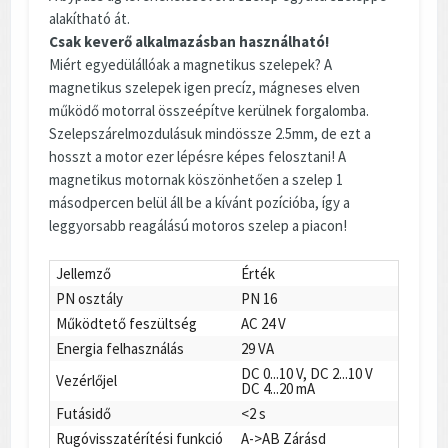
alakítható át.
Csak keverő alkalmazásban használható!
Miért egyedülállóak a magnetikus szelepek? A
magnetikus szelepek igen precíz, mágneses elven
működő motorral összeépítve kerülnek forgalomba.
Szelepszárelmozdulásuk mindössze 2.5mm, de ezt a
hosszt a motor ezer lépésre képes felosztani! A
magnetikus motornak köszönhetően a szelep 1
másodpercen belül áll be a kívánt pozícióba, így a
leggyorsabb reagálású motoros szelep a piacon!
Jellemző
Érték
PN osztály
PN 16
Működtető feszültség
AC 24 V
Energia felhasználás
29 VA
DC 0...10 V, DC 2...10 V
Vezérlőjel
DC 4...20 mA
Futásidő
<2 s
Rugóvisszatérítési funkció
A->AB Zárásd