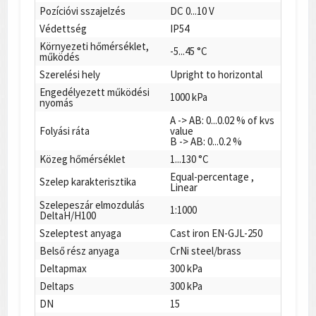
Pozícióvi sszajelzés
DC 0...10 V
Védettség
IP54
Környezeti hőmérséklet,
-5...45 °C
működés
Szerelési hely
Upright to horizontal
Engedélyezett működési
1000 kPa
nyomás
A -> AB: 0...0.02 % of kvs
Folyási ráta
value
B -> AB: 0...0.2 %
Közeg hőmérséklet
1...130 °C
Equal-percentage ,
Szelep karakterisztika
Linear
Szelepeszár elmozdulás
1:1000
DeltaH/H100
Szeleptest anyaga
Cast iron EN-GJL-250
Belső rész anyaga
CrNi steel/brass
Deltapmax
300 kPa
Deltaps
300 kPa
DN
15