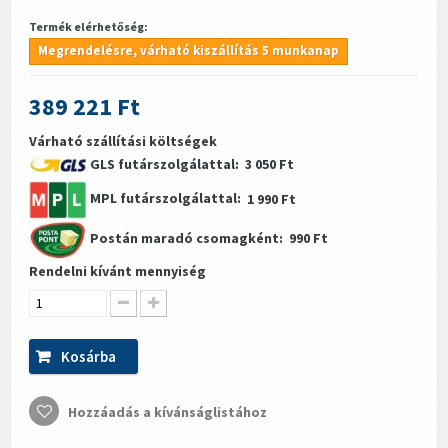
Termék elérhetőség:
Megrendelésre, várható kiszállítás 5 munkanap
389 221 Ft
Várható szállítási költségek
GLS futárszolgálattal:
3 050 Ft
MPL futárszolgálattal:
1 990 Ft
Postán maradó csomagként:
990 Ft
Rendelni kívánt mennyiség
Kosárba
Hozzáadás a kívánságlistához