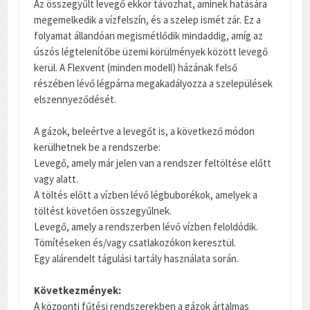
Az összegyűlt levegő ekkor távozhat, aminek hatására
megemelkedik a vízfelszín, és a szelep ismét zár. Ez a
folyamat állandóan megismétlődik mindaddig, amíg az
úszós légtelenítőbe üzemi körülmények között levegő
kerül. A Flexvent (minden modell) házának felső
részében lévő légpárna megakadályozza a szelepülések
elszennyeződését.
A gázok, beleértve a levegőt is, a következő módon
kerülhetnek be a rendszerbe:
Levegő, amely már jelen van a rendszer feltöltése előtt
vagy alatt.
A töltés előtt a vízben lévő légbuborékok, amelyek a
töltést követően összegyűlnek.
Levegő, amely a rendszerben lévő vízben feloldódik.
Tömítéseken és/vagy csatlakozókon keresztül.
Egy alárendelt tágulási tartály használata során.
Következmények:
A központi fűtési rendszerekben a gázok ártalmas