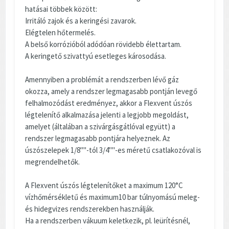
hatásai többek között:
Irritáló zajok és a keringési zavarok.
Elégtelen hőtermelés.
A belső korrózióból adódóan rövidebb élettartam.
A keringető szivattyú esetleges károsodása.
Amennyiben a problémát a rendszerben lévő gáz
okozza, amely a rendszer legmagasabb pontján levegő
felhalmozódást eredményez, akkor a Flexvent úszós
légtelenítő alkalmazása jelenti a legjobb megoldást,
amelyet (általában a szivárgásgátlóval együtt) a
rendszer legmagasabb pontjára helyeznek. Az
úszószelepek 1/8""-tól 3/4""-es méretű csatlakozóval is
megrendelhetők.
A Flexvent úszós légtelenítőket a maximum 120°C
vízhőmérsékletű és maximum10 bar túlnyomású meleg-
és hidegvizes rendszerekben használják.
Ha a rendszerben vákuum keletkezik, pl. leürítésnél,