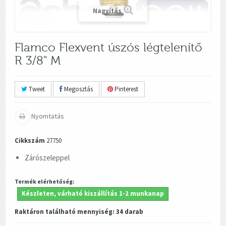
Nagyítás
Flamco Flexvent úszós légtelenítő
R 3/8" M
Tweet
Megosztás
Pinterest
Nyomtatás
Cikkszám
27750
Zárószeleppel
Termék elérhetőség:
Készleten, várható kiszállítás 1-2 munkanap
Raktáron található mennyiség:
34
darab