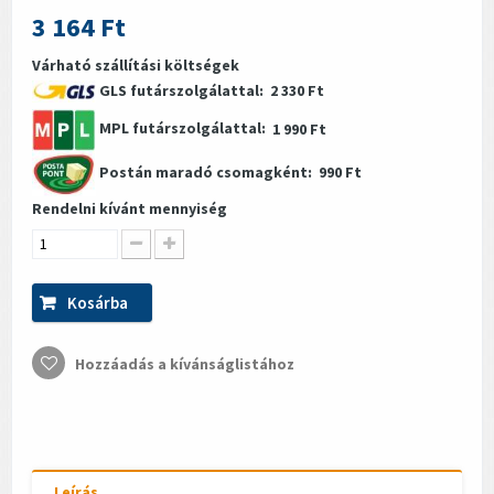
3 164 Ft
Várható szállítási költségek
GLS futárszolgálattal:
2 330 Ft
MPL futárszolgálattal:
1 990 Ft
Postán maradó csomagként:
990 Ft
Rendelni kívánt mennyiség
Kosárba
Hozzáadás a kívánságlistához
Leírás