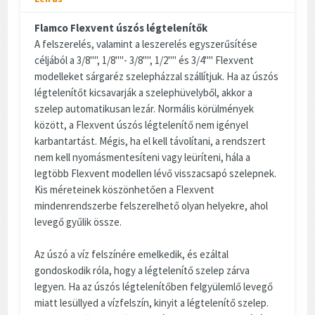
Flamco Flexvent úszós légtelenítők
A felszerelés, valamint a leszerelés egyszerűsítése
céljából a 3/8"", 1/8""- 3/8"", 1/2"" és 3/4"" Flexvent
modelleket sárgaréz szelepházzal szállítjuk. Ha az úszós
légtelenítőt kicsavarják a szelephüvelyből, akkor a
szelep automatikusan lezár. Normális körülmények
között, a Flexvent úszós légtelenítő nem igényel
karbantartást. Mégis, ha el kell távolítani, a rendszert
nem kell nyomásmentesíteni vagy leüríteni, hála a
legtöbb Flexvent modellen lévő visszacsapó szelepnek.
Kis méreteinek köszönhetően a Flexvent
mindenrendszerbe felszerelhető olyan helyekre, ahol
levegő gyűlik össze.
Az úszó a víz felszínére emelkedik, és ezáltal
gondoskodik róla, hogy a légtelenítő szelep zárva
legyen. Ha az úszós légtelenítőben felgyülemlő levegő
miatt lesüllyed a vízfelszín, kinyit a légtelenítő szelep.