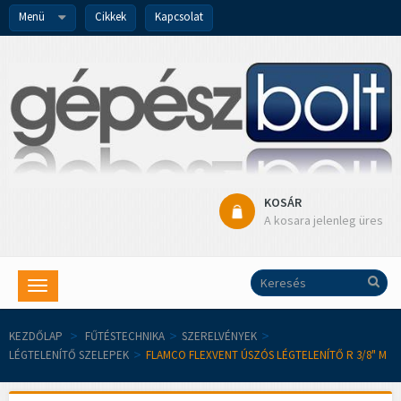
Menü
Cikkek
Kapcsolat
KOSÁR
A kosara jelenleg üres
Toggle
navigation
KEZDŐLAP
>
FŰTÉSTECHNIKA
>
SZERELVÉNYEK
>
LÉGTELENÍTŐ SZELEPEK
>
FLAMCO FLEXVENT ÚSZÓS LÉGTELENÍTŐ R 3/8" M