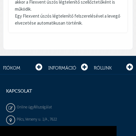
akkor a Flexvent úszós légtelenítő szellőztetőként is
működik.
Egy Flexvent úszós légtelenítő felszerelésével a levegő
elvezetése automatikusan történik.
FIÓKOM
INFORMÁCIÓ
RÓLUNK
KAPCSOLAT
Online ügyfélszolgálat
Pécs, Verseny u. 1/A , 7622
+36 72 / 450 - 540