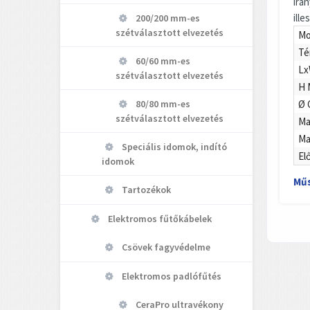
irá
ille
200/200 mm-es
szétválasztott elvezetés
Mo
Té
60/60 mm-es
Lx
szétválasztott elvezetés
H 
Ø 
80/80 mm-es
szétválasztott elvezetés
Ma
Ma
Speciális idomok, indító
El
idomok
Műs
Tartozékok
Elektromos fűtőkábelek
Csövek fagyvédelme
Elektromos padlófűtés
CeraPro ultravékony