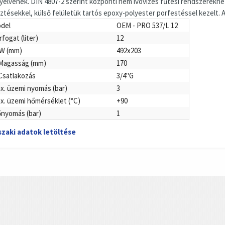
nyelvének. DIN 4807-2 szerint központi nem ivóvizes fűtési rendszerekh
sztésekkel, külső felületük tartós epoxy-polyester porfestéssel kezelt. A
del
OEM - PRO 537/L 12
rfogat (liter)
12
W (mm)
492x203
Magasság (mm)
170
Csatlakozás
3/4"G
x. üzemi nyomás (bar)
3
x. üzemi hőmérséklet (°C)
+90
őnyomás (bar)
1
zaki adatok letöltése