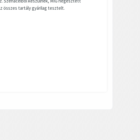
ez. Szénacélból készülnek, MIG hegesztett
z összes tartály gyárilag tesztelt.