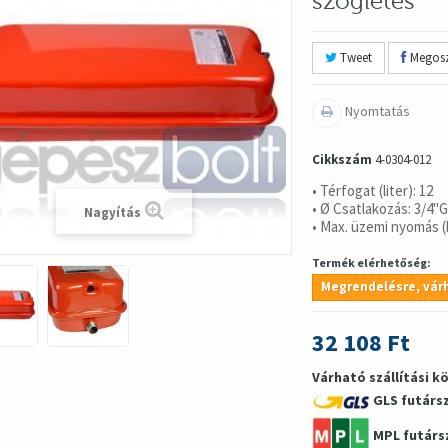
szögletes
Tweet
Megosz
Nyomtatás
Cikkszám
4-0304-012
• Térfogat (liter): 12
• Ø Csatlakozás: 3/4"G
Nagyítás
• Max. üzemi nyomás (b
Termék elérhetőség:
Megrendelésre, várh
32 108 Ft
Várható szállítási k
GLS futárs
MPL futárs