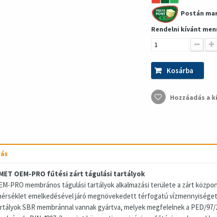
Postán ma
Rendelni kívánt men
Kosárba
Hozzáadás a k
rás
MET OEM-PRO fűtési zárt tágulási tartályok
EM-PRO membrános tágulási tartályok alkalmazási területe a zárt központ
érséklet emelkedésével járó megnövekedett térfogatú vízmennyiséget
artályok SBR membránnal vannak gyártva, melyek megfelelnek a PED/97