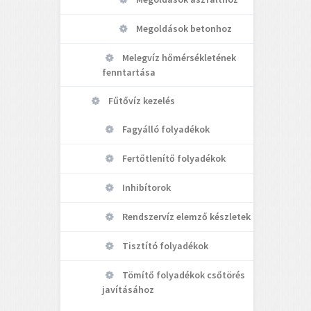
Megoldások betonhoz
Melegvíz hőmérsékletének
fenntartása
Fűtővíz kezelés
Fagyálló folyadékok
Fertőtlenítő folyadékok
Inhibítorok
Rendszervíz elemző készletek
Tisztító folyadékok
Tömítő folyadékok csőtörés
javításához