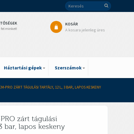
ETŐSÉGEK
KOSÁR
 fel minket!
A kosara jelenleg üres
Háztartási gépek
Szerszámok
EM-PRO ZÁRT TÁGULÁSI TARTÁLY, 12 L, 3 BAR, LAPOS KESKENY
PRO zárt tágulási
, 3 bar, lapos keskeny