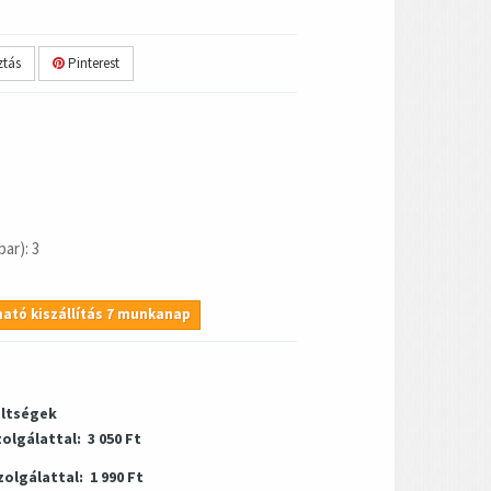
tás
Pinterest
ar): 3
ató kiszállítás 7 munkanap
öltségek
zolgálattal:
3 050 Ft
zolgálattal:
1 990 Ft