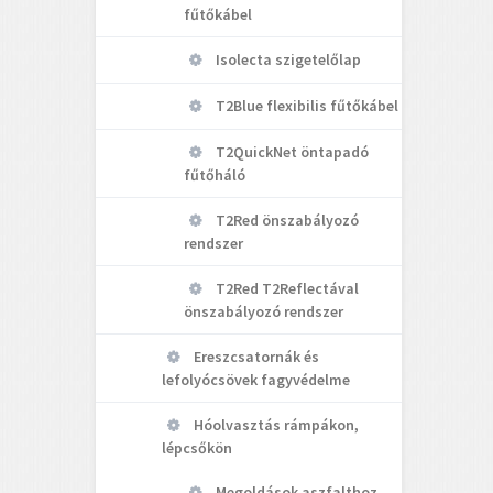
fűtőkábel
Isolecta szigetelőlap
T2Blue flexibilis fűtőkábel
T2QuickNet öntapadó
fűtőháló
T2Red önszabályozó
rendszer
T2Red T2Reflectával
önszabályozó rendszer
Ereszcsatornák és
lefolyócsövek fagyvédelme
Hóolvasztás rámpákon,
lépcsőkön
Megoldások aszfalthoz