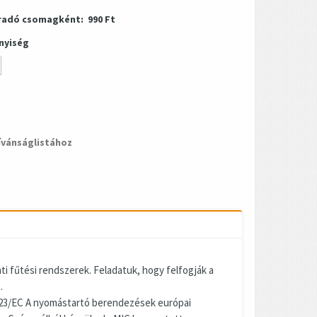
radó csomagként:
990 Ft
nyiség
ívánságlistához
i fűtési rendszerek. Feladatuk, hogy felfogják a
.
/23/EC A nyomástartó berendezések európai