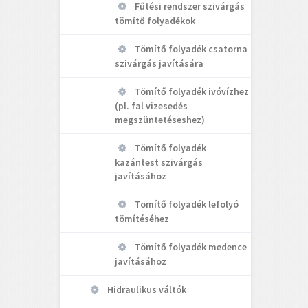
Fűtési rendszer szivárgás
tömítő folyadékok
Tömítő folyadék csatorna
szivárgás javítására
Tömítő folyadék ivóvízhez
(pl. fal vizesedés
megszüntetéseshez)
Tömítő folyadék
kazántest szivárgás
javításához
Tömítő folyadék lefolyó
tömítéséhez
Tömítő folyadék medence
javításához
Hidraulikus váltók