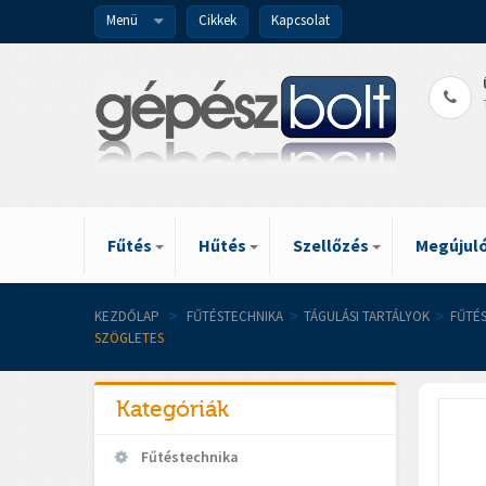
Menü
Cikkek
Kapcsolat
Fűtés
Hűtés
Szellőzés
Megújuló
KEZDŐLAP
>
FŰTÉSTECHNIKA
>
TÁGULÁSI TARTÁLYOK
>
FŰTÉ
SZÖGLETES
Kategóriák
Fűtéstechnika