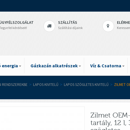
ÜGYFÉLSZOLGÁLAT
SZÁLLÍTÁS
ELÉRH
Tegye fel kérdéseit!
Szállítási díjaink
Keressen
 energia
Gázkazán alkatrészek
Víz & Csatorna
SI RENDSZEREKBE
>
LAPOS KIVITELŰ
>
LAPOS SZÖGLETES KIVITELŰ
>
ZILMET O
Zilmet OEM-
tartály, 12 l