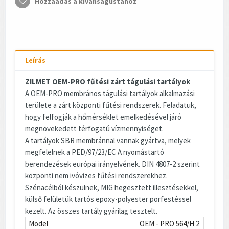
Hozzáadás a kívánságlistához
Leírás
ZILMET OEM-PRO fűtési zárt tágulási tartályok
A OEM-PRO membrános tágulási tartályok alkalmazási
területe a zárt központi fűtési rendszerek. Feladatuk,
hogy felfogják a hőmérséklet emelkedésével járó
megnövekedett térfogatú vízmennyiséget.
A tartályok SBR membránnal vannak gyártva, melyek
megfelelnek a PED/97/23/EC A nyomástartó
berendezések európai irányelvének. DIN 4807-2 szerint
központi nem ivóvizes fűtési rendszerekhez.
Szénacélból készülnek, MIG hegesztett illesztésekkel,
külső felületük tartós epoxy-polyester porfestéssel
kezelt. Az összes tartály gyárilag tesztelt.
Model
OEM - PRO 564/H 2