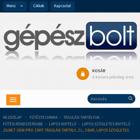
Menü
Cikkek
Kapcsolat
KOSÁR
A kosara jelenleg üres
Toggle
navigation
KEZDŐLAP
>
FŰTÉSTECHNIKA
>
TÁGULÁSI TARTÁLYOK
>
FŰTÉSI RENDSZEREKBE
>
LAPOS KIVITELŰ
>
LAPOS SZÖGLETES KIVITELŰ
>
ZILMET OEM-PRO ZÁRT TÁGULÁSI TARTÁLY, 2 L, 3 BAR, LAPOS SZÖGLETES