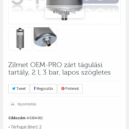
Nagyítás
Zilmet OEM-PRO zárt tágulási
tartály, 2 l, 3 bar, lapos szögletes
Tweet
Megosztás
Pinterest
Nyomtatás
Cikkszám
4-0304-002
• Térfogat (liter): 2