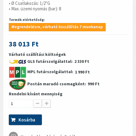
• Ø Csatlakozás: 1/2"G
• Max. üzemi nyomás (bar): 8
Termék elérhetőség:
Megrendelésre, várható kiszállítás 7 munkanap
38 013 Ft
Várható szállítási költségek
GLS futárszolgálattal:
2 330 Ft
MPL futárszolgálattal:
1 990 Ft
Postán maradó csomagként:
990 Ft
Rendelni kívánt mennyiség
Kosárba