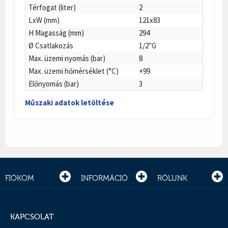
Térfogat (liter)
2
LxW (mm)
121x83
H Magasság (mm)
294
Ø Csatlakozás
1/2"G
Max. üzemi nyomás (bar)
8
Max. üzemi hőmérséklet (°C)
+99
Előnyomás (bar)
3
Műszaki adatok letöltése
FIÓKOM
INFORMÁCIÓ
RÓLUNK
KAPCSOLAT