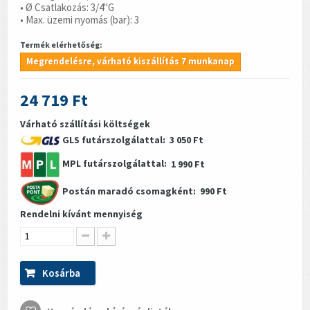
• Ø Csatlakozás: 3/4"G
• Max. üzemi nyomás (bar): 3
Termék elérhetőség:
Megrendelésre, várható kiszállítás 7 munkanap
24 719 Ft
Várható szállítási költségek
GLS futárszolgálattal:
3 050 Ft
MPL futárszolgálattal:
1 990 Ft
Postán maradó csomagként:
990 Ft
Rendelni kívánt mennyiség
Kosárba