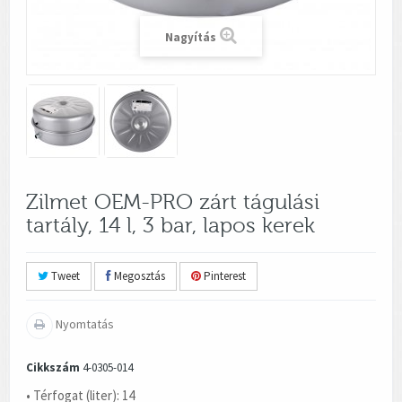
Nagyítás
Zilmet OEM-PRO zárt tágulási
tartály, 14 l, 3 bar, lapos kerek
Tweet
Megosztás
Pinterest
Nyomtatás
Cikkszám
4-0305-014
• Térfogat (liter): 14