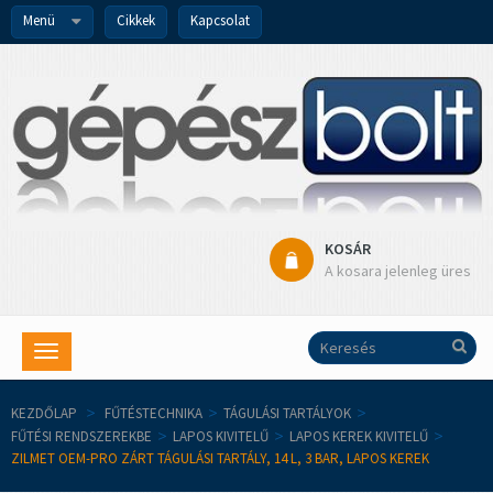
Menü
Cikkek
Kapcsolat
KOSÁR
A kosara jelenleg üres
Toggle
navigation
KEZDŐLAP
>
FŰTÉSTECHNIKA
>
TÁGULÁSI TARTÁLYOK
>
FŰTÉSI RENDSZEREKBE
>
LAPOS KIVITELŰ
>
LAPOS KEREK KIVITELŰ
>
ZILMET OEM-PRO ZÁRT TÁGULÁSI TARTÁLY, 14 L, 3 BAR, LAPOS KEREK