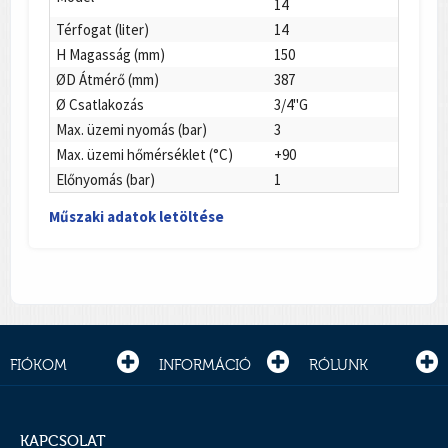
14
Térfogat (liter)
14
H Magasság (mm)
150
ØD Átmérő (mm)
387
Ø Csatlakozás
3/4"G
Max. üzemi nyomás (bar)
3
Max. üzemi hőmérséklet (°C)
+90
Előnyomás (bar)
1
Műszaki adatok letöltése
FIÓKOM
INFORMÁCIÓ
RÓLUNK
KAPCSOLAT