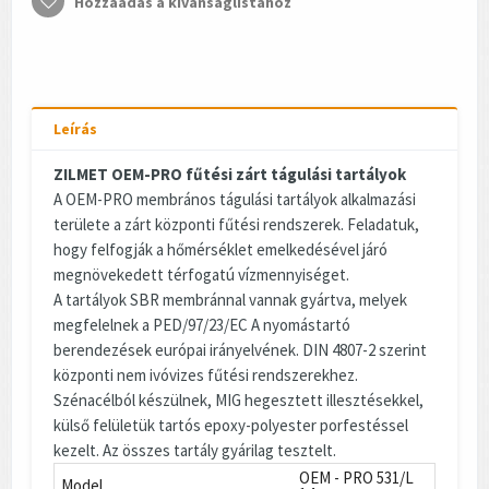
Hozzáadás a kívánságlistához
Leírás
ZILMET OEM-PRO fűtési zárt tágulási tartályok
A OEM-PRO membrános tágulási tartályok alkalmazási
területe a zárt központi fűtési rendszerek. Feladatuk,
hogy felfogják a hőmérséklet emelkedésével járó
megnövekedett térfogatú vízmennyiséget.
A tartályok SBR membránnal vannak gyártva, melyek
megfelelnek a PED/97/23/EC A nyomástartó
berendezések európai irányelvének. DIN 4807-2 szerint
központi nem ivóvizes fűtési rendszerekhez.
Szénacélból készülnek, MIG hegesztett illesztésekkel,
külső felületük tartós epoxy-polyester porfestéssel
kezelt. Az összes tartály gyárilag tesztelt.
OEM - PRO 531/L
Model