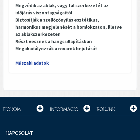
Megvédik az ablak, vagy fal szerkezetét az
időjárás viszontagságaitól
Biztosítják a szellőzőnyílás esztétikus,
harmonikus megjelenését
a homlokzaton, illetve
az ablakszerkezeten
Részt vesznek a hangcsillapításban
Megakadályozzák a rovarok bejutását
Műszaki adatok
FIÓKOM
INFORMÁCIÓ
RÓLUNK
KAPCSOLAT