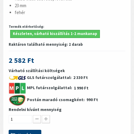
23 mm
fehér
Termék elérhetőség:
Készleten, várható kiszállítás 1-2 munkanap
Raktáron található mennyiség:
2
darab
2 582 Ft
Várható szállítási költségek
GLS futárszolgálattal:
2 330 Ft
MPL futárszolgálattal:
1 990 Ft
Postán maradó csomagként:
990 Ft
Rendelni kívánt mennyiség