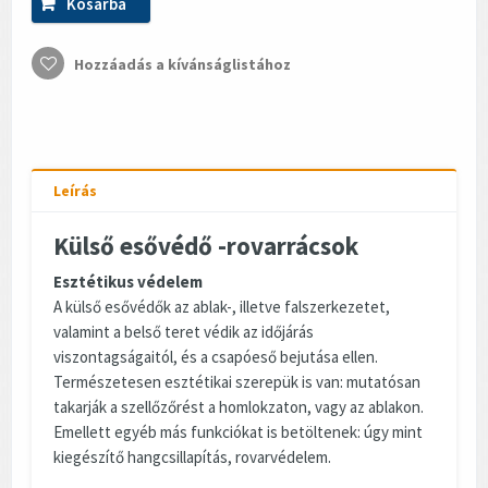
Kosárba
Hozzáadás a kívánságlistához
Leírás
Külső esővédő -rovarrácsok
Esztétikus védelem
A külső esővédők az ablak-, illetve falszerkezetet,
valamint a belső teret védik az időjárás
viszontagságaitól, és a csapóeső bejutása ellen.
Természetesen esztétikai szerepük is van: mutatósan
takarják a szellőzőrést a homlokzaton, vagy az ablakon.
Emellett egyéb más funkciókat is betöltenek: úgy mint
kiegészítő hangcsillapítás, rovarvédelem.