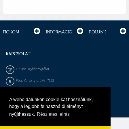
FIÓKOM
INFORMÁCIÓ
RÓLUNK
KAPCSOLAT
Online ügyfélszolgálat
Pécs, Verseny u. 1/A , 7622
+36 72 / 450 - 540
A weboldalunkon cookie-kat használunk,
info@gepeszbolt.hu
hogy a legjobb felhasználói élményt
nyújthassuk.
Részletes leírás
Árukereső, a hiteles vásárlási kalauz