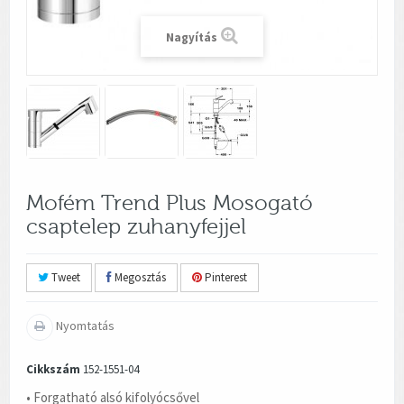
Nagyítás
Mofém Trend Plus Mosogató
csaptelep zuhanyfejjel
Tweet
Megosztás
Pinterest
Nyomtatás
Cikkszám
152-1551-04
• Forgatható alsó kifolyócsővel