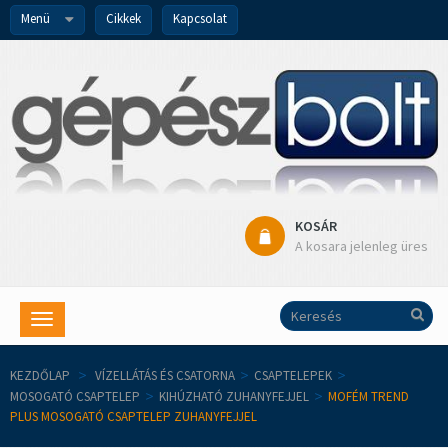
Menü
Cikkek
Kapcsolat
KOSÁR
A kosara jelenleg üres
Toggle
navigation
KEZDŐLAP
>
VÍZELLÁTÁS ÉS CSATORNA
>
CSAPTELEPEK
>
MOSOGATÓ CSAPTELEP
>
KIHÚZHATÓ ZUHANYFEJJEL
>
MOFÉM TREND
PLUS MOSOGATÓ CSAPTELEP ZUHANYFEJJEL