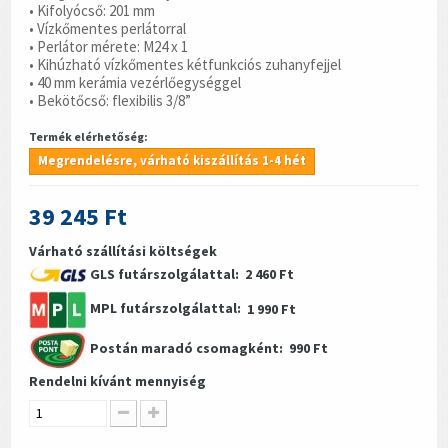
• Kifolyócső: 201 mm
• Vízkőmentes perlátorral
• Perlátor mérete: M24 x 1
• Kihúzható vízkőmentes kétfunkciós zuhanyfejjel
• 40 mm kerámia vezérlőegységgel
• Bekötőcső: flexibilis 3/8”
Termék elérhetőség:
Megrendelésre, várható kiszállítás 1-4 hét
39 245 Ft
Várható szállítási költségek
GLS futárszolgálattal:
2 460 Ft
MPL futárszolgálattal:
1 990 Ft
Postán maradó csomagként:
990 Ft
Rendelni kívánt mennyiség