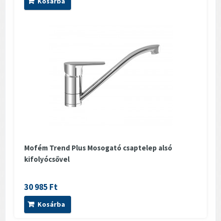
Kosárba
Mofém Trend Plus Mosogató csaptelep alsó
kifolyócsővel
30 985 Ft
Kosárba