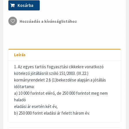
Kosárba
Hozzáadás a kívánságlistához
Leírás
1. Az egyes tartós fogyasztási cikkekre vonatkozó
kötelező jótállásról szóló 151/2003. (IX.22.)
kormányrendelet 2.§ (1)bekezdése alapján a jótállás
időtartama:
a) 10 000 forintot elérő, de 250 000 forintot meg nem
haladó
eladási ár esetén két év,
b) 250 000 forint eladási ár felett három év.