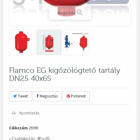
Nagyítás
Flamco EG kigőzölögtető tartály
DN25 40x65
Tweet
Megosztás
Pinterest
Nyomtatás
Cikkszám
29390
• Csatlakozás: 40 x 65