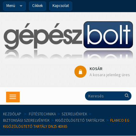
Menü
Cikkek
Kapcsolat
KOSÁR
A kosara jelenleg üres
Toggle
navigation
KEZDŐLAP
>
FŰTÉSTECHNIKA
>
SZERELVÉNYEK
>
BIZTONSÁGI SZERELVÉNYEK
>
KIGŐZÖLÖGTETŐ TARTÁLYOK
>
FLAMCO EG
KIGŐZÖLÖGTETŐ TARTÁLY DN25 40X65