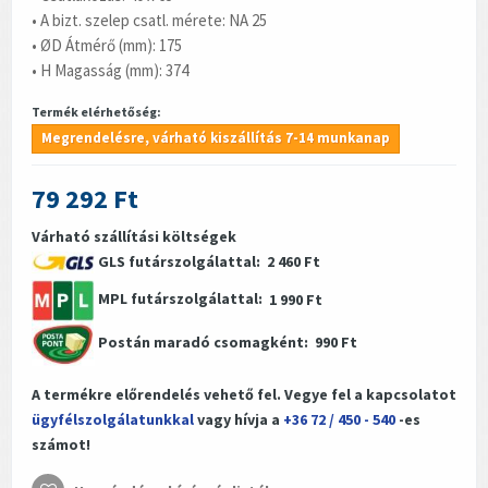
• A bizt. szelep csatl. mérete: NA 25
• ØD Átmérő (mm): 175
• H Magasság (mm): 374
Termék elérhetőség:
Megrendelésre, várható kiszállítás 7-14 munkanap
79 292 Ft
Várható szállítási költségek
GLS futárszolgálattal:
2 460 Ft
MPL futárszolgálattal:
1 990 Ft
Postán maradó csomagként:
990 Ft
A termékre előrendelés vehető fel. Vegye fel a kapcsolatot
ügyfélszolgálatunkkal
vagy hívja a
+36 72 / 450 - 540
-es
számot!