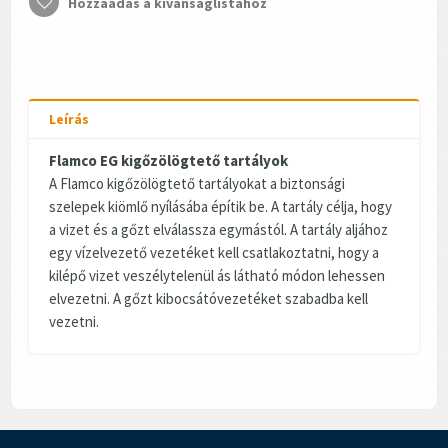
Hozzáadás a kívánságlistához
Leírás
Flamco EG kigőzölögtető tartályok
A Flamco kigőzölögtető tartályokat a biztonsági
szelepek kiömlő nyílásába építik be. A tartály célja, hogy
a vizet és a gőzt elválassza egymástól. A tartály aljához
egy vízelvezető vezetéket kell csatlakoztatni, hogy a
kilépő vizet veszélytelenül ás látható módon lehessen
elvezetni. A gőzt kibocsátóvezetéket szabadba kell
vezetni.