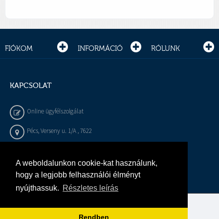
FIÓKOM
INFORMÁCIÓ
RÓLUNK
KAPCSOLAT
Online ügyfélszolgálat
Pécs, Verseny u. 1/A , 7622
+36 72 / 450 - 540
A weboldalunkon cookie-kat használunk,
info@gepeszbolt.hu
hogy a legjobb felhasználói élményt
nyújthassuk.
Részletes leírás
Árukereső, a hiteles vásárlási kalauz
Rendben