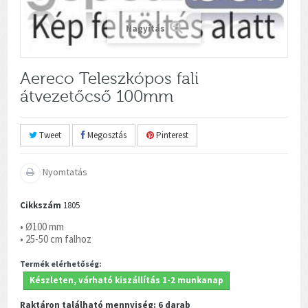
Nagyítás
Aereco Teleszkópos fali
átvezetőcső 100mm
Tweet
Megosztás
Pinterest
Nyomtatás
Cikkszám
1805
• Ø100 mm
• 25-50 cm falhoz
Termék elérhetőség:
Készleten, várható kiszállítás 1-2 munkanap
Raktáron található mennyiség:
6
darab