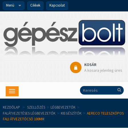
Menü
Cikkek
Kapcsolat
KOSÁR
A kosara jelenleg üres
Toggle
navigation
KEZDŐLAP
>
SZELLŐZÉS
>
LÉGBEVEZETŐK
>
FALÁTVEZETÉSES LÉGBEVEZETŐK
>
KIEGÉSZÍTŐK
>
AERECO TELESZKÓPOS
FALI ÁTVEZETŐCSŐ 100MM