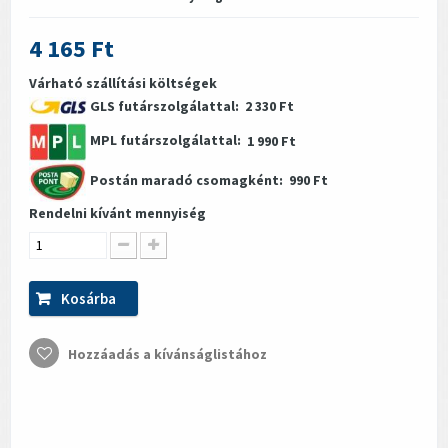
4 165 Ft
Várható szállítási költségek
GLS futárszolgálattal:
2 330 Ft
MPL futárszolgálattal:
1 990 Ft
Postán maradó csomagként:
990 Ft
Rendelni kívánt mennyiség
Kosárba
Hozzáadás a kívánságlistához