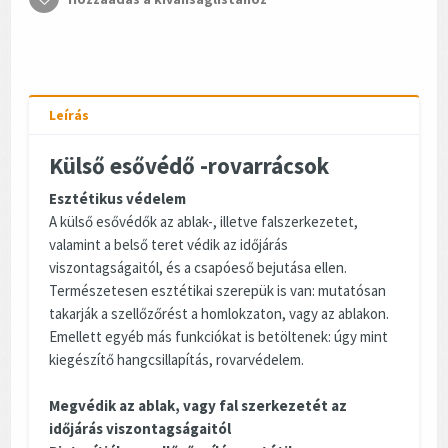
Leírás
Külső esővédő -rovarrácsok
Esztétikus védelem
A külső esővédők az ablak-, illetve falszerkezetet,
valamint a belső teret védik az időjárás
viszontagságaitól, és a csapóeső bejutása ellen.
Természetesen esztétikai szerepük is van: mutatósan
takarják a szellőzőrést a homlokzaton, vagy az ablakon.
Emellett egyéb más funkciókat is betöltenek: úgy mint
kiegészítő hangcsillapítás, rovarvédelem.
Megvédik az ablak, vagy fal szerkezetét az
időjárás viszontagságaitól