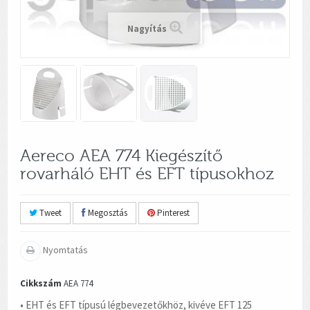
Nagyítás
Aereco AEA 774 Kiegészítő
rovarháló EHT és EFT típusokhoz
Tweet
Megosztás
Pinterest
Nyomtatás
Cikkszám
AEA 774
• EHT és EFT típusú légbevezetőkhöz, kivéve EFT 125