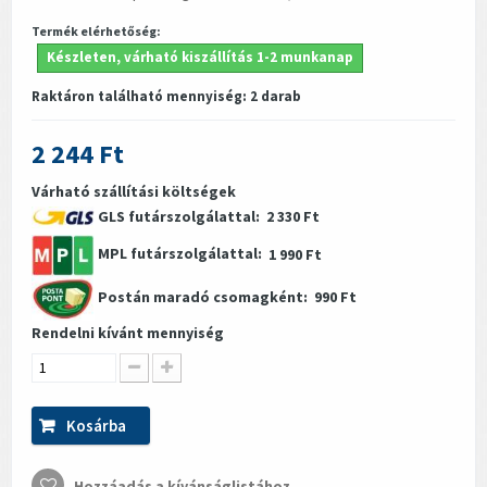
Termék elérhetőség:
Készleten, várható kiszállítás 1-2 munkanap
Raktáron található mennyiség:
2
darab
2 244 Ft
Várható szállítási költségek
GLS futárszolgálattal:
2 330 Ft
MPL futárszolgálattal:
1 990 Ft
Postán maradó csomagként:
990 Ft
Rendelni kívánt mennyiség
Kosárba
Hozzáadás a kívánságlistához