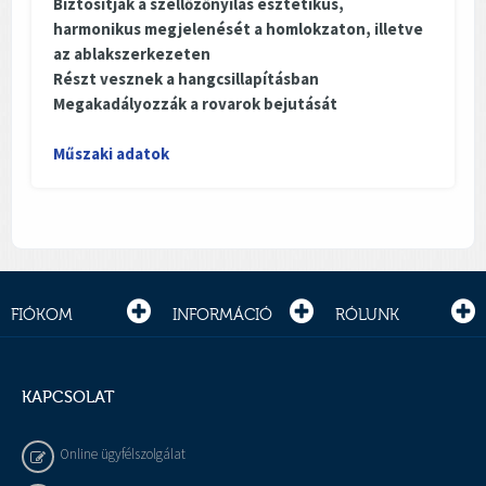
Biztosítják a szellőzőnyílás esztétikus,
harmonikus megjelenését
a homlokzaton, illetve
az ablakszerkezeten
Részt vesznek a hangcsillapításban
Megakadályozzák a rovarok bejutását
Műszaki adatok
FIÓKOM
INFORMÁCIÓ
RÓLUNK
KAPCSOLAT
Online ügyfélszolgálat