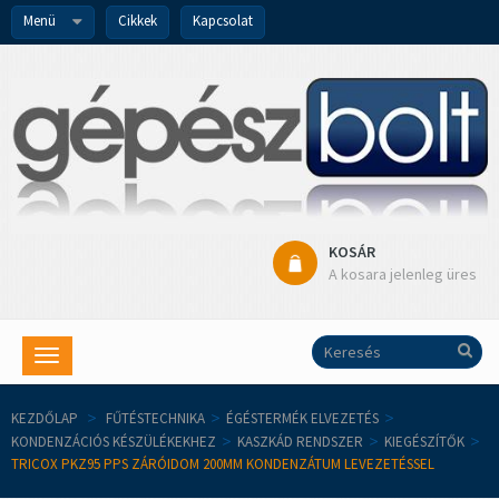
Menü
Cikkek
Kapcsolat
KOSÁR
A kosara jelenleg üres
Toggle
navigation
KEZDŐLAP
>
FŰTÉSTECHNIKA
>
ÉGÉSTERMÉK ELVEZETÉS
>
KONDENZÁCIÓS KÉSZÜLÉKEKHEZ
>
KASZKÁD RENDSZER
>
KIEGÉSZÍTŐK
>
TRICOX PKZ95 PPS ZÁRÓIDOM 200MM KONDENZÁTUM LEVEZETÉSSEL