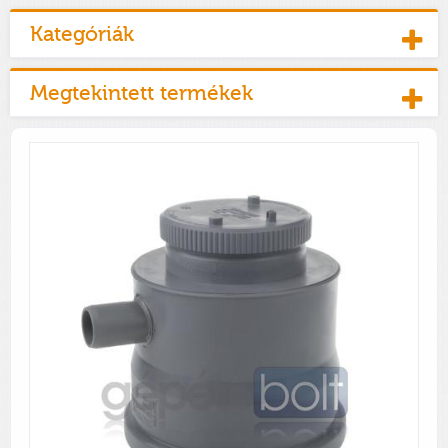
Kategóriák
Megtekintett termékek