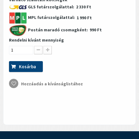
GLS futárszolgálattal:
2 330 Ft
MPL futárszolgálattal:
1 990 Ft
Postán maradó csomagként:
990 Ft
Rendelni kívánt mennyiség
Kosárba
Hozzáadás a kívánságlistához