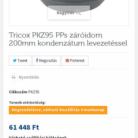
Nagyítás
Tricox PKZ95 PPs záróidom
200mm kondenzátum levezetéssel
Tweet
Megosztás
Pinterest
Nyomtatás
Cikkszám
PKZ95
Termék elérhetőség:
Megrendelésre, várható kiszállítás 4 munkanap
61 448 Ft
Várható szállítási költségek