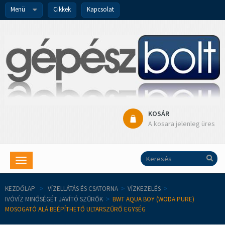
Menü
Cikkek
Kapcsolat
KOSÁR
A kosara jelenleg üres
Toggle
navigation
KEZDŐLAP
>
VÍZELLÁTÁS ÉS CSATORNA
>
VÍZKEZELÉS
>
IVÓVÍZ MINŐSÉGÉT JAVÍTÓ SZŰRŐK
>
BWT AQUA BOY (WODA PURE)
MOSOGATÓ ALÁ BEÉPÍTHETŐ ULTARSZŰRŐ EGYSÉG