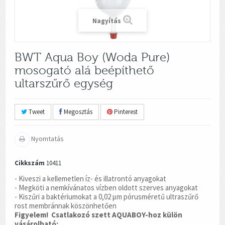
Nagyítás
BWT Aqua Boy (Woda Pure)
mosogató alá beépíthető
ultarszűrő egység
Tweet
Megosztás
Pinterest
Nyomtatás
Cikkszám
10411
- Kiveszi a kellemetlen íz- és illatrontó anyagokat
- Megköti a nemkívánatos vízben oldott szerves anyagokat
- Kiszűri a baktériumokat a 0,02 µm pórusméretű ultraszűrő
rost membránnak köszönhetően
Figyelem! Csatlakozó szett AQUABOY-hoz külön
vásárolható: