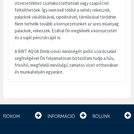
vízvezetékhez csatlakoztathatóak vagy csapvízzel
feltölthetőek. Így nem kell többé a nehéz rekeszek,
palackok vásárlásával, cipelésével, tárolásával törődnie.
Nem terhelik tovább a környezetünket az üres műanyag
palackok, rekeszek. Ezáltal Ön megkíméli a környezetét
és a saját pénztárcáját is.
A BWT AQUA Drink ivóvíz minőségét javító szűrőcsalád
segítségével Ön folyamatosan biztosítani tudja a hűs,
frissítő, megfelelő minőségű zamatos vizet otthonában
és munkahelyén egyaránt.
FIÓKOM
INFORMÁCIÓ
RÓLUNK