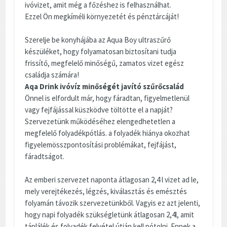
ivóvizet, amit még a főzéshez is felhasználhat.
Ezzel Ön megkíméli környezetét és pénztárcáját!
Szerelje be konyhájába az Aqua Boy ultraszűrő
készüléket, hogy folyamatosan biztosítani tudja
frissítő, megfelelő minőségű, zamatos vizet egész
családja számára!
Aqa Drink ivóvíz minőségét javító szűrőcsalád
Önnel is elfordult már, hogy fáradtan, figyelmetlenül
vagy fejfájással küszködve töltötte el a napját?
Szervezetünk működéséhez elengedhetetlen a
megfelelő folyadékpótlás. a folyadék hiánya okozhat
figyelemösszpontosítási problémákat, fejfájást,
fáradtságot.
Az emberi szervezet naponta átlagosan 2,4 l vizet ad le,
mely verejtékezés, légzés, kiválasztás és emésztés
folyamán távozik szervezetünkből. Vagyis ez azt jelenti,
hogy napi folyadék szükségletünk átlagosan 2,4l, amit
táplálék és folyadék felvétel útján kell pótolni. Ennek a