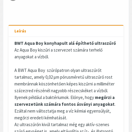
Leírás
BWT Aqua Boy konyhapult alá építhető ultraszűrő
Az Aqua Boy kiszűri a szervezet számára terhelő
anyagokat a vízből.
A BWT Aqua Boy szűrőpatron olyan ultraszűrőt
tartalmaz, amely 0,02 µm pórusméretű ultraszűrő rost
membránnak köszönhetően képes kiszűrni a milliméter
százezred részénél nagyobb részecskéket a vízből.
Ilyenek például a baktériumok. Előnye, hogy
megőrzi a
szervezetünk számára fontos ásványi anyagokat
.
Ezáltal nem változtatja meg a víz kémiai egyensúlyát,
megőrzi eredeti kémhatását.
Az ultraszűrőn kivűl tartalmaz még egy aktív-szenes
szűrő egységet is, amely eltávolítja az íz-, és illatrontó