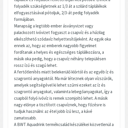
folyadék szükségletnek az 1/3 át a szilárd táplálékok
elfogyasztásával pótoljuk, 2/3-át pedig folyadék
formájában.
Manapság a legtöbb ember ásványvizet vagy
palackozott ivóvizet fogyaszt a csapvíz és a házilag
elkészíthető szódavíz helyettesítőjeként. Az egyik oka
ennek az, hogy az emberek nagyobb figyelmet
fordítanak a helyes és egészséges táplálkozásra, a
másik oka pedig, hogy a csapvíz néhány településen
rossz ízű és szagú lehet.
A fertőtlenítés miatt belekerülő klórtól és az egyéb íz és
szagrontó anyagoktól. Ma már léteznek olyan vízszűrők,
amelyek segítségével ki lehet szűrni ezeket az íz és
szagrontó anyagokat, valaminta lebegőanyagokat, így a
csapból folyó ivóvíz is remek szomjoltó lehet. A másik
nagy előnye a tisztított csapvíznek, hogy főzésre is
tudjuk használni: az étel jobb ízű lesz, a kávé
zamatosabb.
A BWT Aquadrink termékcsalád készülékei közvetlenül a