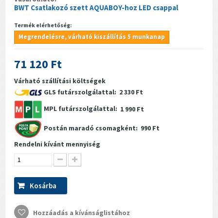
BWT Csatlakozó szett AQUABOY-hoz LED csappal
Termék elérhetőség:
Megrendelésre, várható kiszállítás 5 munkanap
71 120 Ft
Várható szállítási költségek
GLS futárszolgálattal:
2 330 Ft
MPL futárszolgálattal:
1 990 Ft
Postán maradó csomagként:
990 Ft
Rendelni kívánt mennyiség
Kosárba
Hozzáadás a kívánságlistához