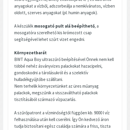
anyagokat a vízből, adszorbeálja a nemkívánatos, vízben
oldott, szerves anyagokat (pl. humin anyagok).
A készülék
mosogató pult alá beépíthető
, a
mosogatóra szerelhető kis krómozott csap
segítségével lehet szűrt vizet engedni.
Környezetbarát
BWT Aqua Boy ultraszűrő beépítésével Önnek nem kell
többé nehéz ásványvizes palackokat hazacipelni,
gondoskodni a tárolásukról és a szelektív
hulladékgyűjtőbe szállítani.
Nem terhelik környezetünket az üres műanyag
palackok, megszűnik a visszaváltható palackok
tisztításából származó vízpazarlás.
A szűrőpatront a vízminőségtől függően kb. 9000 l víz
felhasználása után kell cserélni. Így Ön kedvező áron
tudja biztosítani egész családja számára a friss, tiszta