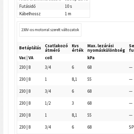
Futásidő
10 s
Kábelhossz
1 m
230V-os motorral szerelt változatok
Csatlakozó
Kvs
Max. lezárási
Se
Betáplálás
átmérő
érték
nyomáskülönbség
fu
Vac | VA
coll
kPa
230 | 8
3/4
6
68
—
230 | 8
1
8,1
55
—
230 | 8
3/4
6
68
—
230 | 8
1/2
3
68
—
230 | 8
1
8,1
55
—
230 | 8
3/4
6
68
SP