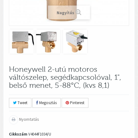
Nagyítás
Honeywell 2-utú motoros
váltószelep, segédkapcsolóval, 1",
belső menet, 5-88°C, (kvs 8,1)
Tweet
Megosztás
Pinterest
Nyomtatás
Cikkszám
V4044F1034/U