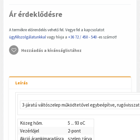
Ár érdeklődésre
A termékre előrendelés vehető fel. Vegye fel a kapcsolatot
ügyfélszolgálatunkkal
vagy hívja a
+36 72 / 450 - 540
-es számot!
Hozzáadás a kívánságlistához
Leírás
3-járatú váltószelep működtetővel egybeépítve, rugóvisszat
Közeg hőm.
5 ... 93 oC
Vezérlőjel
2-pont
Akció áramkimaradásra
szelep zárva