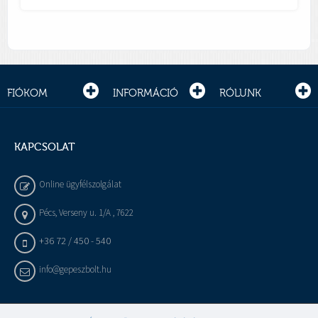
FIÓKOM
INFORMÁCIÓ
RÓLUNK
KAPCSOLAT
Online ügyfélszolgálat
Pécs, Verseny u. 1/A , 7622
+36 72 / 450 - 540
info@gepeszbolt.hu