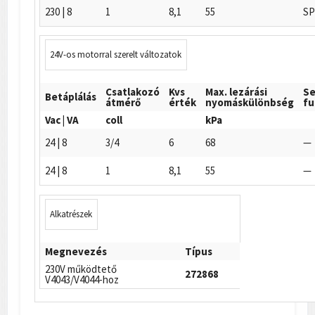
230 | 8
1
8,1
55
SP
24V-os motorral szerelt változatok
Csatlakozó
Kvs
Max. lezárási
Se
Betáplálás
átmérő
érték
nyomáskülönbség
fu
Vac | VA
coll
kPa
24 | 8
3/4
6
68
—
24 | 8
1
8,1
55
—
Alkatrészek
Megnevezés
Típus
230V működtető
272868
V4043/V4044-hoz