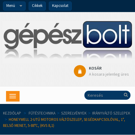
Menü
Cikkek
Kapcsolat
KOSÁR
A kosara jelenleg üres
Toggle
navigation
KEZDŐLAP
>
FŰTÉSTECHNIKA
>
SZERELVÉNYEK
>
IRÁNYVÁLTÓ SZELEPEK
>
HONEYWELL 2-UTÚ MOTOROS VÁLTÓSZELEP, SEGÉDKAPCSOLÓVAL, 1",
BELSŐ MENET, 5-88°C, (KVS 8,1)