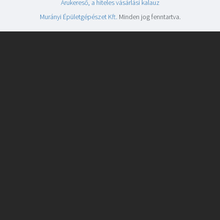
Árukereső, a hiteles vásárlási kalauz
Murányi Épületgépészet Kft.
Minden jog fenntartva.