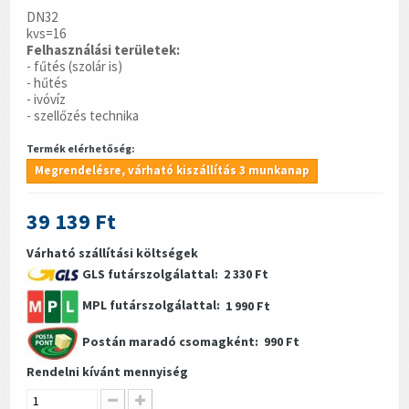
DN32
kvs=16
Felhasználási területek:
- fűtés (szolár is)
- hűtés
- ivóvíz
- szellőzés technika
Termék elérhetőség:
Megrendelésre, várható kiszállítás 3 munkanap
39 139 Ft
Várható szállítási költségek
GLS futárszolgálattal:
2 330 Ft
MPL futárszolgálattal:
1 990 Ft
Postán maradó csomagként:
990 Ft
Rendelni kívánt mennyiség