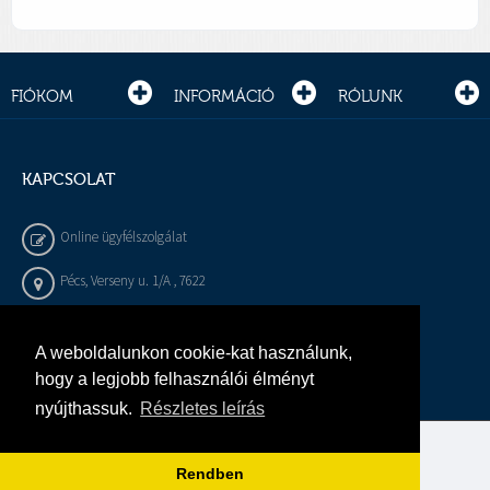
FIÓKOM
INFORMÁCIÓ
RÓLUNK
KAPCSOLAT
Online ügyfélszolgálat
Pécs, Verseny u. 1/A , 7622
+36 72 / 450 - 540
A weboldalunkon cookie-kat használunk,
info@gepeszbolt.hu
hogy a legjobb felhasználói élményt
nyújthassuk.
Részletes leírás
Árukereső, a hiteles vásárlási kalauz
Rendben
Murányi Épületgépészet Kft.
Minden jog fenntartva.