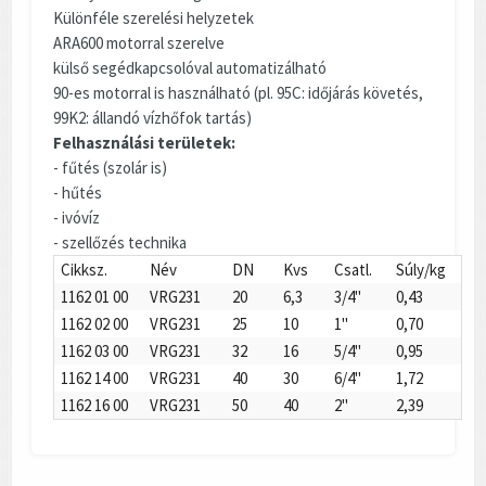
Különféle szerelési helyzetek
ARA600 motorral szerelve
külső segédkapcsolóval automatizálható
90-es motorral is használható (pl. 95C: időjárás követés,
99K2: állandó vízhőfok tartás)
Felhasználási területek:
- fűtés (szolár is)
- hűtés
- ivóvíz
- szellőzés technika
Cikksz.
Név
DN
Kvs
Csatl.
Súly/kg
1162 01 00
VRG231
20
6,3
3/4"
0,43
1162 02 00
VRG231
25
10
1"
0,70
1162 03 00
VRG231
32
16
5/4"
0,95
1162 14 00
VRG231
40
30
6/4"
1,72
1162 16 00
VRG231
50
40
2"
2,39