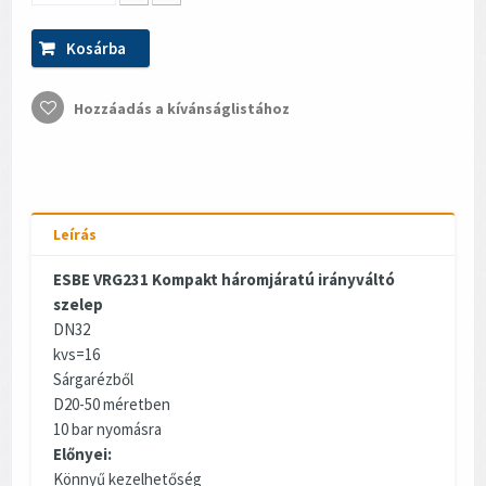
Kosárba
Hozzáadás a kívánságlistához
Leírás
ESBE VRG231 Kompakt háromjáratú irányváltó
szelep
DN32
kvs=16
Sárgarézből
D20-50 méretben
10 bar nyomásra
Előnyei:
Könnyű kezelhetőség