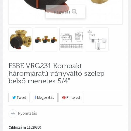
Nagyítás
ESBE VRG231 Kompakt
háromjáratú irányváltó szelep
belső menetes 5/4"
Tweet
Megosztás
Pinterest
Nyomtatás
Cikkszám
11620300