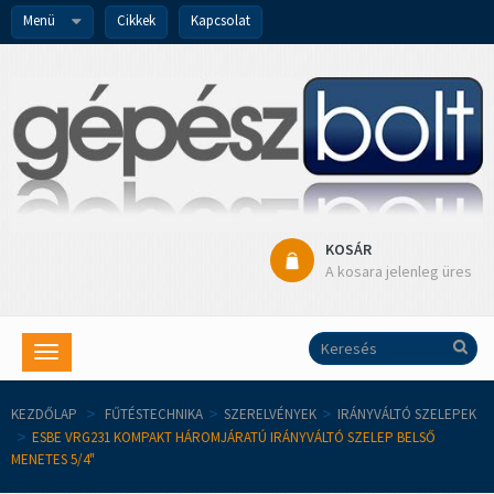
Menü
Cikkek
Kapcsolat
KOSÁR
A kosara jelenleg üres
Toggle
navigation
KEZDŐLAP
>
FŰTÉSTECHNIKA
>
SZERELVÉNYEK
>
IRÁNYVÁLTÓ SZELEPEK
>
ESBE VRG231 KOMPAKT HÁROMJÁRATÚ IRÁNYVÁLTÓ SZELEP BELSŐ
MENETES 5/4"