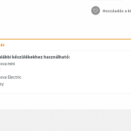
Hozzáadás a k
rás
alábbi készülékekhez használható:
ova mini
Z
ova Electric
sy