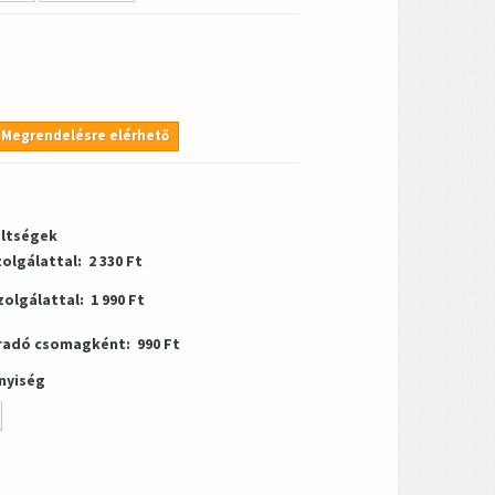
Megrendelésre elérhető
öltségek
zolgálattal:
2 330 Ft
zolgálattal:
1 990 Ft
radó csomagként:
990 Ft
nyiség