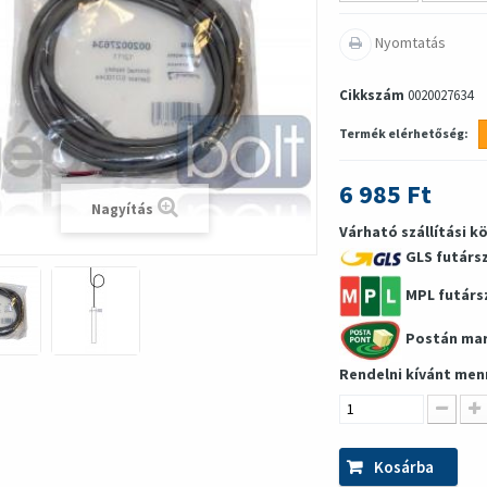
Nyomtatás
Cikkszám
0020027634
Termék elérhetőség:
6 985 Ft
Nagyítás
Várható szállítási k
GLS futárs
MPL futárs
Postán ma
Rendelni kívánt men
Kosárba