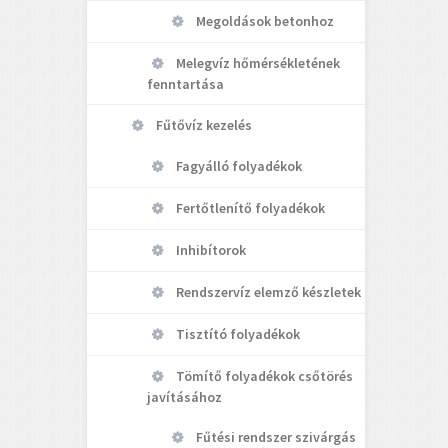
Megoldások betonhoz
Melegvíz hőmérsékletének
fenntartása
Fűtővíz kezelés
Fagyálló folyadékok
Fertőtlenítő folyadékok
Inhibítorok
Rendszervíz elemző készletek
Tisztító folyadékok
Tömítő folyadékok csőtörés
javításához
Fűtési rendszer szivárgás