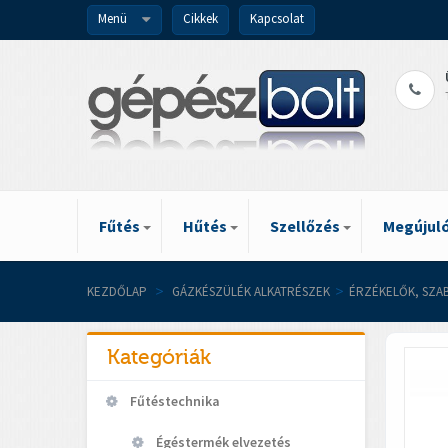
Menü
Cikkek
Kapcsolat
Fűtés
Hűtés
Szellőzés
Megújuló
KEZDŐLAP
>
GÁZKÉSZÜLÉK ALKATRÉSZEK
>
ÉRZÉKELŐK, SZA
Kategóriák
Fűtéstechnika
Égéstermék elvezetés