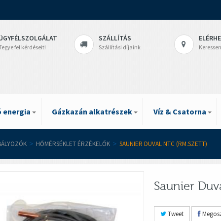
ÜGYFÉLSZOLGÁLAT
SZÁLLÍTÁS
ELÉRH
Tegye fel kérdéseit!
Szállítási díjaink
Keressen
 energia
Gázkazán alkatrészek
Víz & Csatorna
BÁLYOZÓK
>
HŐMÉRSÉKLET ÉRZÉKELŐK
>
SAUNIER DUVAL NTC (RM.SZETT)
Saunier Duv
Tweet
Megosz