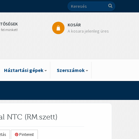
ETŐSÉGEK
KOSÁR
 fel minket!
A kosara jelenleg üres
Háztartási gépek
Szerszámok
al NTC (RM.szett)
tás
Pinterest