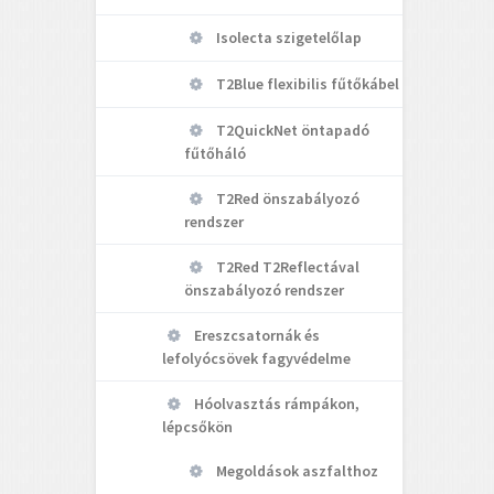
Isolecta szigetelőlap
T2Blue flexibilis fűtőkábel
T2QuickNet öntapadó
fűtőháló
T2Red önszabályozó
rendszer
T2Red T2Reflectával
önszabályozó rendszer
Ereszcsatornák és
lefolyócsövek fagyvédelme
Hóolvasztás rámpákon,
lépcsőkön
Megoldások aszfalthoz