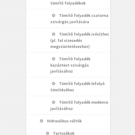
tömítő folyadékok
Tömítő folyadék csatorna
szivárgás javítására
Tömítő folyadék ivóvízhez
(pl. fal vizesedés
megszüntetéseshez)
Tömítő folyadék
kazántest szivárgás
javításához
Tömítő folyadék lefolyó
tömítéséhez
Tömítő folyadék medence
javításához
Hidraulikus váltók
Tartozékok