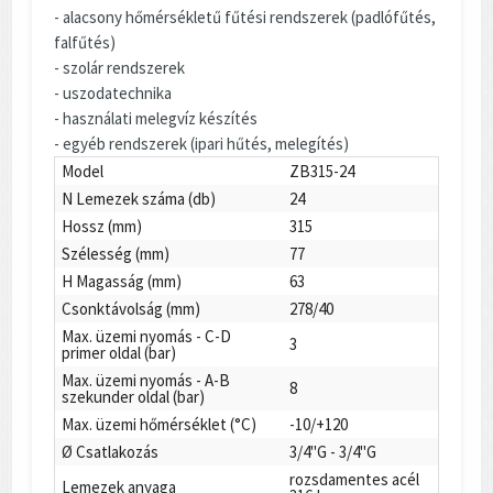
- alacsony hőmérsékletű fűtési rendszerek (padlófűtés,
falfűtés)
- szolár rendszerek
- uszodatechnika
- használati melegvíz készítés
- egyéb rendszerek (ipari hűtés, melegítés)
Model
ZB315-24
N Lemezek száma (db)
24
Hossz (mm)
315
Szélesség (mm)
77
H Magasság (mm)
63
Csonktávolság (mm)
278/40
Max. üzemi nyomás - C-D
3
primer oldal (bar)
Max. üzemi nyomás - A-B
8
szekunder oldal (bar)
Max. üzemi hőmérséklet (°C)
-10/+120
Ø Csatlakozás
3/4"G - 3/4"G
rozsdamentes acél
Lemezek anyaga