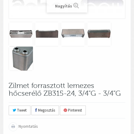
Nagyítás
Zilmet forrasztott lemezes
hőcserélő ZB315-24, 3/4"G - 3/4"G
Tweet
Megosztás
Pinterest
Nyomtatás