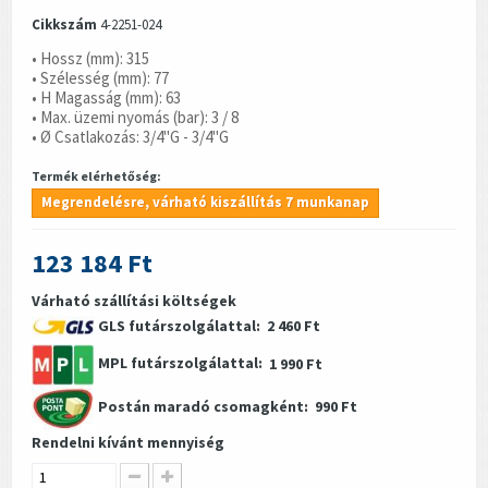
Cikkszám
4-2251-024
• Hossz (mm): 315
• Szélesség (mm): 77
• H Magasság (mm): 63
• Max. üzemi nyomás (bar): 3 / 8
• Ø Csatlakozás: 3/4"G - 3/4"G
Termék elérhetőség:
Megrendelésre, várható kiszállítás 7 munkanap
123 184 Ft
Várható szállítási költségek
GLS futárszolgálattal:
2 460 Ft
MPL futárszolgálattal:
1 990 Ft
Postán maradó csomagként:
990 Ft
Rendelni kívánt mennyiség