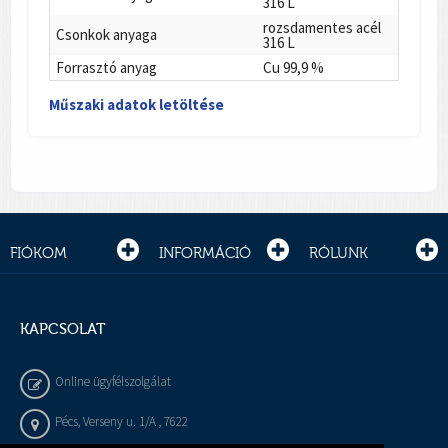
316 L
rozsdamentes acél
Csonkok anyaga
316 L
Forrasztó anyag
Cu 99,9 %
Műszaki adatok letöltése
FIÓKOM
INFORMÁCIÓ
RÓLUNK
KAPCSOLAT
Online ügyfélszolgálat
Pécs, Verseny u. 1/A , 7622