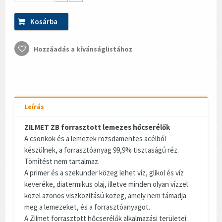
Kosárba
Hozzáadás a kívánságlistához
Leírás
ZILMET ZB forrasztott lemezes hőcserélők
A csonkok és a lemezek rozsdamentes acélból
készülnek, a forrasztóanyag 99,9% tisztaságú réz.
Tömítést nem tartalmaz.
A primer és a szekunder közeg lehet víz, glikol és víz
keveréke, diatermikus olaj, illetve minden olyan vízzel
közel azonos viszkozitású közeg, amely nem támadja
meg a lemezeket, és a forrasztóanyagot.
A Zilmet forrasztott hőcserélők alkalmazási területei: