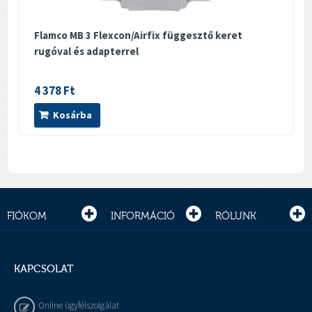
Flamco MB 3 Flexcon/Airfix függesztő keret
rugóval és adapterrel
4 378 Ft
Kosárba
FIÓKOM
INFORMÁCIÓ
RÓLUNK
KAPCSOLAT
Online ügyfélszolgálat