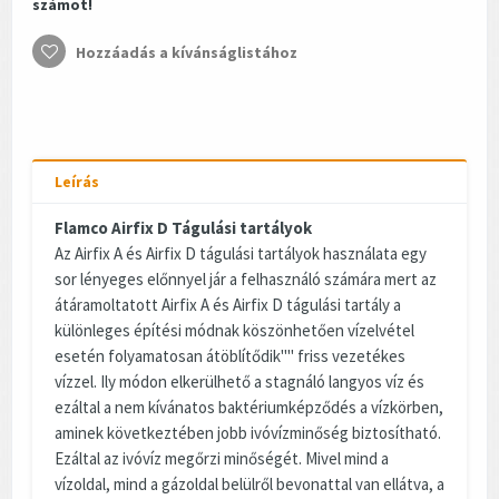
számot!
Hozzáadás a kívánságlistához
Leírás
Flamco Airfix D Tágulási tartályok
Az Airfix A és Airfix D tágulási tartályok használata egy
sor lényeges előnnyel jár a felhasználó számára mert az
átáramoltatott Airfix A és Airfix D tágulási tartály a
különleges építési módnak köszönhetően vízelvétel
esetén folyamatosan átöblítődik"" friss vezetékes
vízzel. Ily módon elkerülhető a stagnáló langyos víz és
ezáltal a nem kívánatos baktériumképződés a vízkörben,
aminek következtében jobb ivóvízminőség biztosítható.
Ezáltal az ivóvíz megőrzi minőségét. Mivel mind a
vízoldal, mind a gázoldal belülről bevonattal van ellátva, a