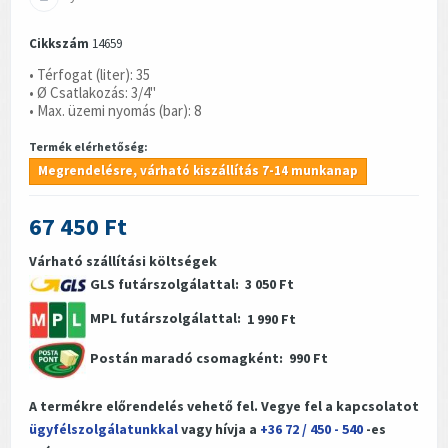
Cikkszám
14659
• Térfogat (liter): 35
• Ø Csatlakozás: 3/4"
• Max. üzemi nyomás (bar): 8
Termék elérhetőség:
Megrendelésre, várható kiszállítás 7-14 munkanap
67 450 Ft
Várható szállítási költségek
GLS futárszolgálattal:
3 050 Ft
MPL futárszolgálattal:
1 990 Ft
Postán maradó csomagként:
990 Ft
A termékre előrendelés vehető fel. Vegye fel a kapcsolatot
ügyfélszolgálatunkkal
vagy hívja a
+36 72 / 450 - 540
-es