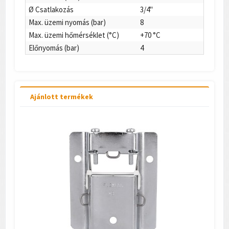
Ø Csatlakozás
3/4"
Max. üzemi nyomás (bar)
8
Max. üzemi hőmérséklet (°C)
+70 °C
Előnyomás (bar)
4
Ajánlott termékek