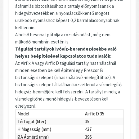
átáramlás biztosításához a tartály előnyomásának a
hidegvízvezetékben a nyomáscsökkentő mögött
uralkodó nyomáshoz képest 0,2 barral alacsonyabbnak
kell lennie.
A belső bevonat gátolja a rozsdásodást, még nem
működő membrán esetén is.
Tágulási tartályok ivóvíz-berendezésekbe való
helyes beépítésével kapcsolatos tudnivalók:
Az Airfix A vagy Airfix D tágulási tartály használatánál
minden esetben be kell építeni egy Prescor B
biztonsági szelepet (a használativíz-melegítőhöz). A
biztonsági szelepet általában közvetlenül a vízmelegítő
hidegvíz-beömlőjére kell felszerelni. A tartályt mindig a
vízmelegítőhöz menő hidegvíz-bevezetésen kell
elhelyezni.
Model
Airfix D 35
Térfogat (liter)
35
H Magasság (mm)
437
ØA Átmérő (mm)
396