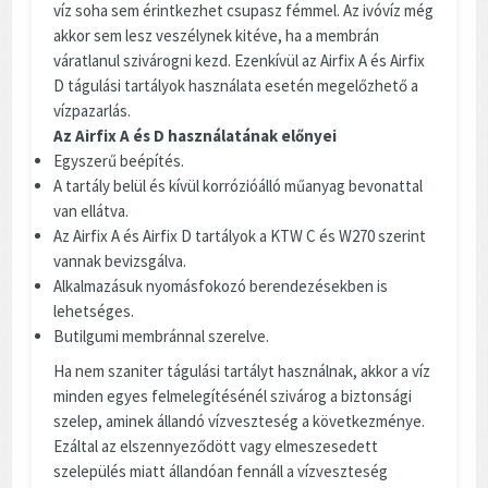
víz soha sem érintkezhet csupasz fémmel. Az ivóvíz még
akkor sem lesz veszélynek kitéve, ha a membrán
váratlanul szivárogni kezd. Ezenkívül az Airfix A és Airfix
D tágulási tartályok használata esetén megelőzhető a
vízpazarlás.
Az Airfix A és D használatának előnyei
Egyszerű beépítés.
A tartály belül és kívül korrózióálló műanyag bevonattal
van ellátva.
Az Airfix A és Airfix D tartályok a KTW C és W270 szerint
vannak bevizsgálva.
Alkalmazásuk nyomásfokozó berendezésekben is
lehetséges.
Butilgumi membránnal szerelve.
Ha nem szaniter tágulási tartályt használnak, akkor a víz
minden egyes felmelegítésénél szivárog a biztonsági
szelep, aminek állandó vízveszteség a következménye.
Ezáltal az elszennyeződött vagy elmeszesedett
szelepülés miatt állandóan fennáll a vízveszteség