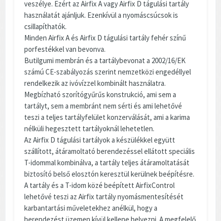
veszélye. Ezért az Airfix A vagy Airfix D tágulási tartály
használatát ajánljuk. Ezenkívül a nyomáscsúcsok is
csillapíthatók.
Minden Airfix A és Airfix D tágulási tartály fehér színű
porfestékkel van bevonva.
Butilgumi membrán és a tartálybevonat a 2002/16/EK
számú CE-szabályozás szerint nemzetközi engedéllyel
rendelkezik az ivóvízzel kombinált használatra.
Megbízható szorítógyűrűs konstrukció, ami sem a
tartályt, sem a membránt nem sérti és ami lehetővé
teszi a teljes tartályfelület konzerválását, ami a karima
nélküli hegesztett tartályoknál lehetetlen.
Az Airfix D tágulási tartályok a készülékkel együtt
szállított, átáramoltató berendezéssel ellátott speciális
T-idommal kombinálva, a tartály teljes átáramoltatását
biztosító belső elosztón keresztül kerülnek beépítésre.
A tartály és a T-idom közé beépített AirfixControl
lehetővé teszi az Airfix tartály nyomásmentesítését
karbantartási műveletekhez anélkül, hogy a
berendezést üzemen kívül kellene helyezni. A megfelelő