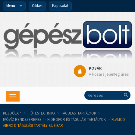
Menü
Cikkek
Kapcsolat
KOSÁR
A kosara jelenleg üres
Toggle
navigation
KEZDŐLAP
>
FŰTÉSTECHNIKA
>
TÁGULÁSI TARTÁLYOK
>
IVÓVÍZ RENDSZEREKBE
>
HIDROFOR ÉS TÁGULÁSI TARTÁLYOK
>
FLAMCO
AIRFIX D TÁGULÁSI TARTÁLY 35/8 BAR