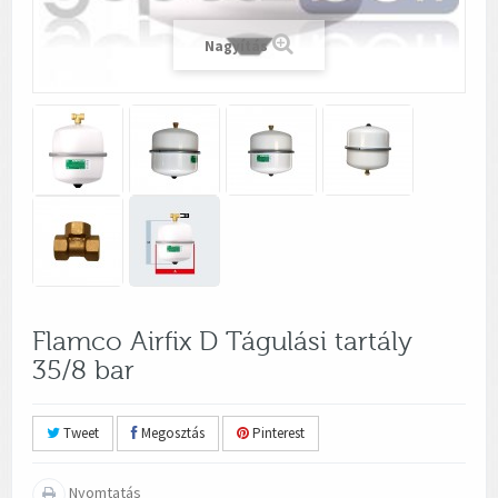
Nagyítás
Flamco Airfix D Tágulási tartály
35/8 bar
Tweet
Megosztás
Pinterest
Nyomtatás