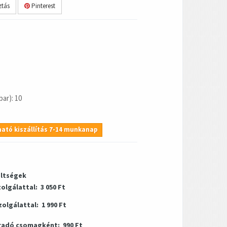
tás
Pinterest
ar): 10
ató kiszállítás 7-14 munkanap
öltségek
zolgálattal:
3 050 Ft
zolgálattal:
1 990 Ft
radó csomagként:
990 Ft