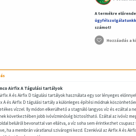
A termékre előrendel
ügyfélszolgálatunkk
számot!
Hozzáadás a k
rás
mco Airfix A Tágulási tartályok
irfix A és Airfix D tágulási tartályok használata egy sor lényeges előnny
ix A és Airfix D tágulási tartály a különleges építési módnak köszönhetőe
etékes vízzel. Ily módon elkerülhető a stagnáló langyos víz és ezáltal a
nek következtében jobb ivóvízminőség biztosítható. Ezáltal az ivóvíz megő
oldal belülről bevonattal van ellátva, a víz soha sem érintkezhet csupas
ve, ha a membrán váratlanul szivárogni kezd. Ezenkívül az Airfix A és Airf