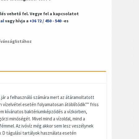
és vehető fel. Vegye fel a kapcsolatot
al
vagy hívja a
+36 72 / 450 - 540
-es
ívánságlistához
el jár a felhasználó számára mert az átáramoltatott
n vízelvétel esetén folyamatosan átöblítődik"" friss
 nem kívánatos baktériumképződés a vízkörben,
rzi minőségét. Mivel mind a vízoldal, mind a
z fémmel. Az ivóvíz még akkor sem lesz veszélynek
ix D tágulási tartályok használata esetén