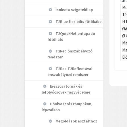
tar
Mo
Isolecta szigetelőlap
Té
H 
T2Blue flexibilis fűtőkábel
ØA
T2QuickNet öntapadó
Ø 
fűtőháló
Ma
Ma
T2Red önszabályozó
El
rendszer
T2Red T2Reflectával
önszabályozó rendszer
Ereszcsatornák és
lefolyócsövek fagyvédelme
Hóolvasztás rámpákon,
lépcsőkön
Megoldások aszfalthoz