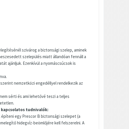
elegítésénél szivárog a biztonsági szelep, aminek
eszesedett szelepülés miatt állandóan fennáll a
latát ajánljuk. Ezenkívül a nyomáscsúcsok is
nva.
szerint nemzetközi engedéllyel rendelkezik az
em sérti és ami lehetővé teszi a teljes
hetetlen.
 kapcsolatos tudnivalók:
l építeni egy Prescor B biztonsági szelepet (a
melegítő hidegvíz-beömlőjére kell felszerelni. A