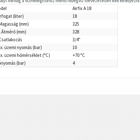
tályt mindig a vízmelegítőhöz menő hidegvíz-bevezetésen kell elhelyezni
del
Airfix A 18
rfogat (liter)
18
Magasság (mm)
325
 Átmérő (mm)
328
Csatlakozás
3/4"
x. üzemi nyomás (bar)
10
x. üzemi hőmérséklet (°C)
+70 °C
őnyomás (bar)
4