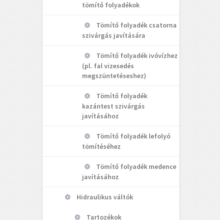
tömítő folyadékok
Tömítő folyadék csatorna
szivárgás javítására
Tömítő folyadék ivóvízhez
(pl. fal vizesedés
megszüntetéseshez)
Tömítő folyadék
kazántest szivárgás
javításához
Tömítő folyadék lefolyó
tömítéséhez
Tömítő folyadék medence
javításához
Hidraulikus váltók
Tartozékok