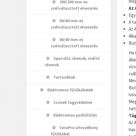
meg
200/200 mm-es
Az 
szétválasztott elvezetés
Egy
60/60 mm-es
A ta
szétválasztott elvezetés
Az A
Alk
80/80 mm-es
But
szétválasztott elvezetés
Ha 
Speciális idomok, indító
áll
idomok
vízv
csil
Tartozékok
Mind
But
Elektromos fűtőkábelek
ivóv
Meg
Csövek fagyvédelme
tart
Elektromos padlófűtés
Tág
Az A
CeraPro ultravékony
hasz
fűtőkábel