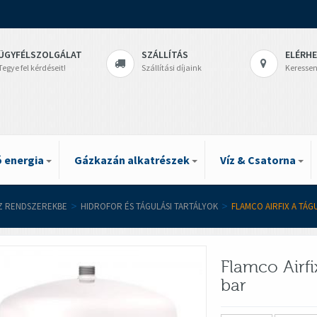
ÜGYFÉLSZOLGÁLAT
SZÁLLÍTÁS
ELÉRH
Tegye fel kérdéseit!
Szállítási díjaink
Keressen
 energia
Gázkazán alkatrészek
Víz & Csatorna
ÍZ RENDSZEREKBE
>
HIDROFOR ÉS TÁGULÁSI TARTÁLYOK
>
FLAMCO AIRFIX A TÁGU
Flamco Airfi
bar