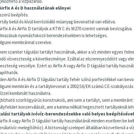
előzhető a vízpazarlás.
Airfix A és D használatának előnyei
szerű beépítés.
rtály belül és kívül korrózióálló műanyag bevonattal van ellátva.
irfix A és Airfix D tartályok a KTW C és W270 szerint vannak bevizsgálva.
almazásuk nyomásfokozó berendezésekben is lehetséges.
ilgumi membránnal szerelve.
nem szaniter tágulási tartályt használnak, akkor a víz minden egyes felm
andó vízveszteség a következménye. Ezáltal az elszennyeződött vagy elm
eszteség veszélye. Ezért az Airfix A vagy Airfix D tágulási tartály haszná
lapíthatók.
en Airfix A és Airfix D tágulási tartály fehér színű porfestékkel van bevo
ilgumi membrán és a tartálybevonat a 2002/16/EK számú CE-szabályozás 
ízzel kombinált használatra.
bízható szorítógyűrűs konstrukció, ami sem a tartályt, sem a membránt n
ályfelület konzerválását, ami a karima nélküli hegesztett tartályoknál le
ulási tartályok ivóvíz-berendezésekbe való helyes beépítésével
irfix A vagy Airfix D tágulási tartály használatánál minden esetben be kel
nálativíz-melegítőhöz). A biztonsági szelepet általában közvetlenül a víz