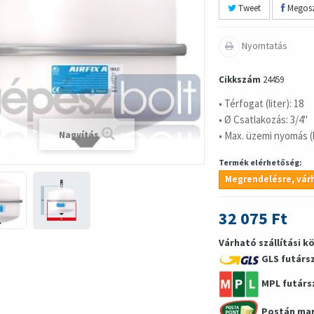
Tweet
Megosz
Nyomtatás
Cikkszám
24459
• Térfogat (liter): 18
• Ø Csatlakozás: 3/4"
• Max. üzemi nyomás (b
Nagyítás
Termék elérhetőség:
Megrendelésre, várh
32 075 Ft
Várható szállítási k
GLS futárs
MPL futárs
Postán ma