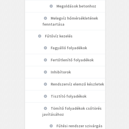
Megoldások betonhoz
Melegvíz hőmérsékletének
fenntartása
Fűtővíz kezelés
Fagyálló folyadékok
Fertőtlenítő folyadékok
Inhibítorok
Rendszervíz elemző készletek
Tisztító folyadékok
Tömítő folyadékok csőtörés
javításához
Fűtési rendszer szivárgás