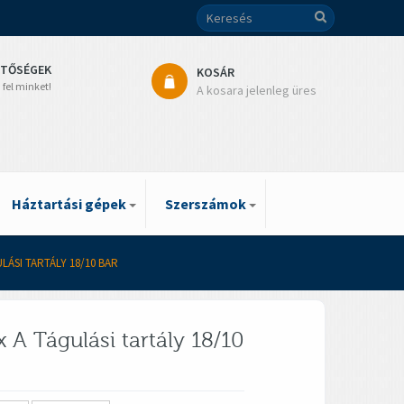
ETŐSÉGEK
KOSÁR
 fel minket!
A kosara jelenleg üres
Háztartási gépek
Szerszámok
LÁSI TARTÁLY 18/10 BAR
x A Tágulási tartály 18/10