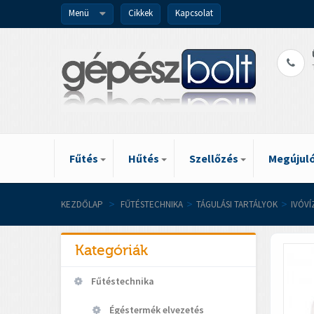
Menü
Cikkek
Kapcsolat
Fűtés
Hűtés
Szellőzés
Megújuló
KEZDŐLAP
>
FŰTÉSTECHNIKA
>
TÁGULÁSI TARTÁLYOK
>
IVÓV
Kategóriák
Fűtéstechnika
Égéstermék elvezetés