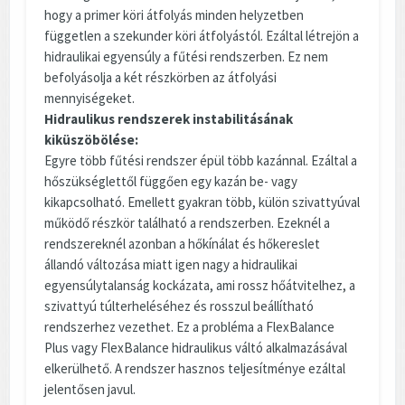
hogy a primer köri átfolyás minden helyzetben
független a szekunder köri átfolyástól. Ezáltal létrejön a
hidraulikai egyensúly a fűtési rendszerben. Ez nem
befolyásolja a két részkörben az átfolyási
mennyiségeket.
Hidraulikus rendszerek instabilitásának
kiküszöbölése:
Egyre több fűtési rendszer épül több kazánnal. Ezáltal a
hőszükséglettől függően egy kazán be- vagy
kikapcsolható. Emellett gyakran több, külön szivattyúval
működő részkör található a rendszerben. Ezeknél a
rendszereknél azonban a hőkínálat és hőkereslet
állandó változása miatt igen nagy a hidraulikai
egyensúlytalanság kockázata, ami rossz hőátvitelhez, a
szivattyú túlterheléséhez és rosszul beállítható
rendszerhez vezethet. Ez a probléma a FlexBalance
Plus vagy FlexBalance hidraulikus váltó alkalmazásával
elkerülhető. A rendszer hasznos teljesítménye ezáltal
jelentősen javul.