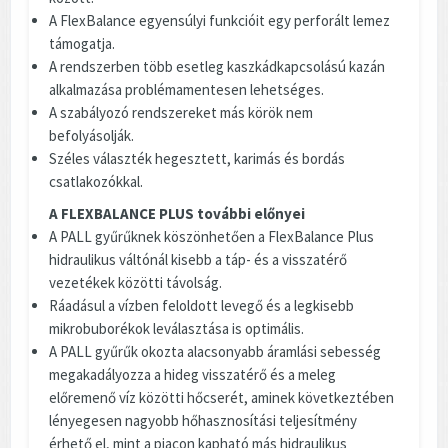
A FlexBalance egyensúlyi funkcióit egy perforált lemez
támogatja.
A rendszerben több esetleg kaszkádkapcsolású kazán
alkalmazása problémamentesen lehetséges.
A szabályozó rendszereket más körök nem
befolyásolják.
Széles választék hegesztett, karimás és bordás
csatlakozókkal.
A FLEXBALANCE PLUS további előnyei
A PALL gyűrűknek köszönhetően a FlexBalance Plus
hidraulikus váltónál kisebb a táp- és a visszatérő
vezetékek közötti távolság.
Ráadásul a vízben feloldott levegő és a legkisebb
mikrobuborékok leválasztása is optimális.
A PALL gyűrűk okozta alacsonyabb áramlási sebesség
megakadályozza a hideg visszatérő és a meleg
előremenő víz közötti hőcserét, aminek következtében
lényegesen nagyobb hőhasznosítási teljesítmény
érhető el, mint a piacon kapható más hidraulikus