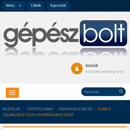
Menü
Cikkek
Kapcsolat
KOSÁR
A kosara jelenleg üres
Toggle
navigation
KEZDŐLAP
>
FŰTÉSTECHNIKA
>
HIDRAULIKUS VÁLTÓK
>
FLAMCO
FLEXBALANCE PLUS S 65 HIDRAULIKUS VÁLTÓ