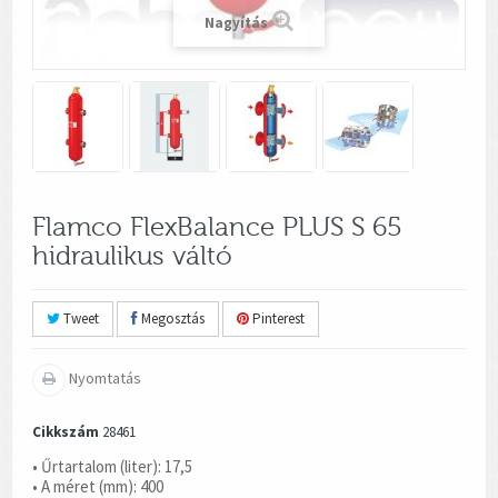
Nagyítás
Flamco FlexBalance PLUS S 65
hidraulikus váltó
Tweet
Megosztás
Pinterest
Nyomtatás
Cikkszám
28461
• Űrtartalom (liter): 17,5
• A méret (mm): 400