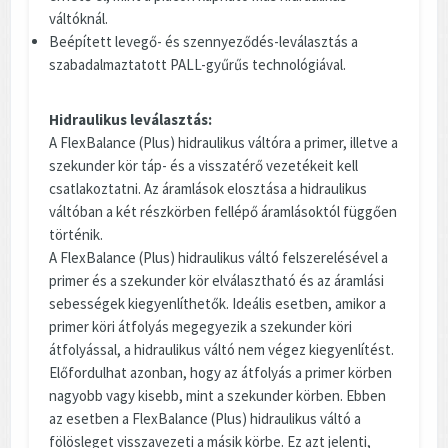
váltóknál.
Beépített levegő- és szennyeződés-leválasztás a
szabadalmaztatott PALL-gyűrűs technológiával.
Hidraulikus leválasztás:
A FlexBalance (Plus) hidraulikus váltóra a primer, illetve a
szekunder kör táp- és a visszatérő vezetékeit kell
csatlakoztatni. Az áramlások elosztása a hidraulikus
váltóban a két részkörben fellépő áramlásoktól függően
történik.
A FlexBalance (Plus) hidraulikus váltó felszerelésével a
primer és a szekunder kör elválasztható és az áramlási
sebességek kiegyenlíthetők. Ideális esetben, amikor a
primer köri átfolyás megegyezik a szekunder köri
átfolyással, a hidraulikus váltó nem végez kiegyenlítést.
Előfordulhat azonban, hogy az átfolyás a primer körben
nagyobb vagy kisebb, mint a szekunder körben. Ebben
az esetben a FlexBalance (Plus) hidraulikus váltó a
fölösleget visszavezeti a másik körbe. Ez azt jelenti,