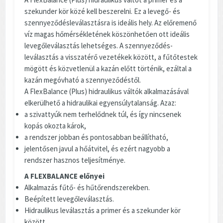
szekunder kör közé kell beszerelni. Ez a levegő- és
szennyeződésleválasztásra is ideális hely. Az előremenő
víz magas hőmérsékletének köszönhetően ott ideális
levegőleválasztás lehetséges. A szennyeződés-
leválasztás a visszatérő vezetékek között, a fűtőtestek
mögött és közvetlenül a kazán előtt történik, ezáltal a
kazán megóvható a szennyeződéstől.
A FlexBalance (Plus) hidraulikus váltók alkalmazásával
elkerülhető a hidraulikai egyensúlytalanság. Azaz:
a szivattyúk nem terhelődnek túl, és így nincsenek
kopás okozta károk,
a rendszer jobban és pontosabban beállítható,
jelentősen javul a hőátvitel, és ezért nagyobb a
rendszer hasznos teljesítménye.
A FLEXBALANCE előnyei
Alkalmazás fűtő- és hűtőrendszerekben.
Beépített levegőleválasztás.
Hidraulikus leválasztás a primer és a szekunder kör
között.