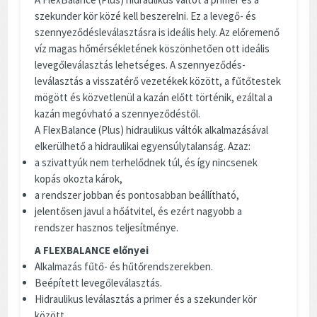
szekunder kör közé kell beszerelni. Ez a levegő- és
szennyeződésleválasztásra is ideális hely. Az előremenő
víz magas hőmérsékletének köszönhetően ott ideális
levegőleválasztás lehetséges. A szennyeződés-
leválasztás a visszatérő vezetékek között, a fűtőtestek
mögött és közvetlenül a kazán előtt történik, ezáltal a
kazán megóvható a szennyeződéstől.
A FlexBalance (Plus) hidraulikus váltók alkalmazásával
elkerülhető a hidraulikai egyensúlytalanság. Azaz:
a szivattyúk nem terhelődnek túl, és így nincsenek
kopás okozta károk,
a rendszer jobban és pontosabban beállítható,
jelentősen javul a hőátvitel, és ezért nagyobb a
rendszer hasznos teljesítménye.
A FLEXBALANCE előnyei
Alkalmazás fűtő- és hűtőrendszerekben.
Beépített levegőleválasztás.
Hidraulikus leválasztás a primer és a szekunder kör
között.