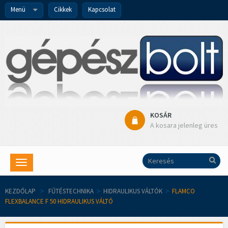
Menü
Cikkek
Kapcsolat
KOSÁR
A kosara jelenleg üres
Toggle
navigation
KEZDŐLAP
>
FŰTÉSTECHNIKA
>
HIDRAULIKUS VÁLTÓK
>
FLAMCO
FLEXBALANCE F 50 HIDRAULIKUS VÁLTÓ