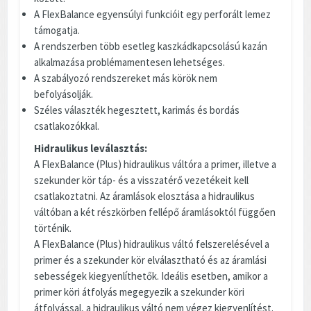
A FlexBalance egyensúlyi funkcióit egy perforált lemez
támogatja.
A rendszerben több esetleg kaszkádkapcsolású kazán
alkalmazása problémamentesen lehetséges.
A szabályozó rendszereket más körök nem
befolyásolják.
Széles választék hegesztett, karimás és bordás
csatlakozókkal.
Hidraulikus leválasztás:
A FlexBalance (Plus) hidraulikus váltóra a primer, illetve a
szekunder kör táp- és a visszatérő vezetékeit kell
csatlakoztatni. Az áramlások elosztása a hidraulikus
váltóban a két részkörben fellépő áramlásoktól függően
történik.
A FlexBalance (Plus) hidraulikus váltó felszerelésével a
primer és a szekunder kör elválasztható és az áramlási
sebességek kiegyenlíthetők. Ideális esetben, amikor a
primer köri átfolyás megegyezik a szekunder köri
átfolyással, a hidraulikus váltó nem végez kiegyenlítést.