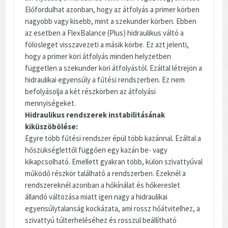
Előfordulhat azonban, hogy az átfolyás a primer körben
nagyobb vagy kisebb, mint a szekunder körben. Ebben
az esetben a FlexBalance (Plus) hidraulikus váltó a
fölösleget visszavezeti a másik körbe. Ez azt jelenti,
hogy a primer köri átfolyás minden helyzetben
független a szekunder köri átfolyástól. Ezáltal létrejön a
hidraulikai egyensúly a fűtési rendszerben. Ez nem
befolyásolja a két részkörben az átfolyási
mennyiségeket.
Hidraulikus rendszerek instabilitásának
kiküszöbölése:
Egyre több fűtési rendszer épül több kazánnal. Ezáltal a
hőszükséglettől függően egy kazán be- vagy
kikapcsolható. Emellett gyakran több, külön szivattyúval
működő részkör található a rendszerben. Ezeknél a
rendszereknél azonban a hőkínálat és hőkereslet
állandó változása miatt igen nagy a hidraulikai
egyensúlytalanság kockázata, ami rossz hőátvitelhez, a
szivattyú túlterheléséhez és rosszul beállítható