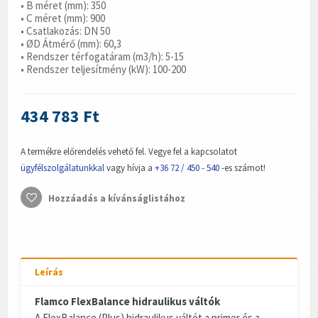
• B méret (mm): 350
• C méret (mm): 900
• Csatlakozás: DN 50
• ØD Átmérő (mm): 60,3
• Rendszer térfogatáram (m3/h): 5-15
• Rendszer teljesítmény (kW): 100-200
434 783 Ft
A termékre előrendelés vehető fel. Vegye fel a kapcsolatot
ügyfélszolgálatunkkal
vagy hívja a
+36 72 / 450 - 540
-es számot!
Hozzáadás a kívánságlistához
Leírás
Flamco FlexBalance hidraulikus váltók
A FlexBalance (Plus) hidraulikus váltót a primer és a