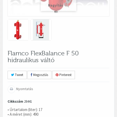
Nagyítás
Flamco FlexBalance F 50
hidraulikus váltó
Tweet
Megosztás
Pinterest
Nyomtatás
Cikkszám
28441
• Űrtartalom (liter): 17
• A méret (mm): 490