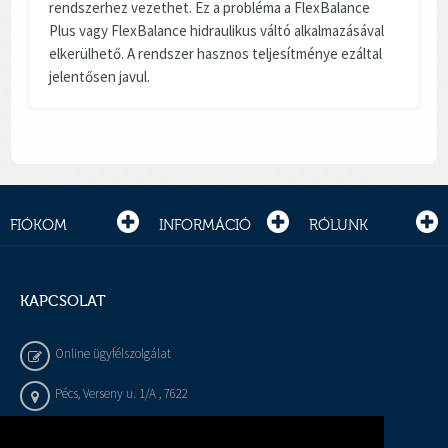
rendszerhez vezethet. Ez a probléma a FlexBalance
Plus vagy FlexBalance hidraulikus váltó alkalmazásával
elkerülhető. A rendszer hasznos teljesítménye ezáltal
jelentősen javul.
FIÓKOM
INFORMÁCIÓ
RÓLUNK
KAPCSOLAT
Online ügyfélszolgálat
Pécs, Verseny u. 1/A , 7622
+36 72 / 450 - 540