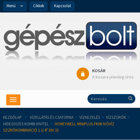
Menü
Cikkek
Kapcsolat
KOSÁR
A kosara jelenleg üres
Toggle
navigation
KEZDŐLAP
>
VÍZELLÁTÁS ÉS CSATORNA
>
VÍZKEZELÉS
>
VÍZSZŰRŐK
>
HIDEGVIZES KOMBI KIVITEL
>
HONEYWELL MINIPLUS-FK06 IVÓVÍZ
SZŰRŐKOMBINÁCIÓ 1 1/4" DN 32