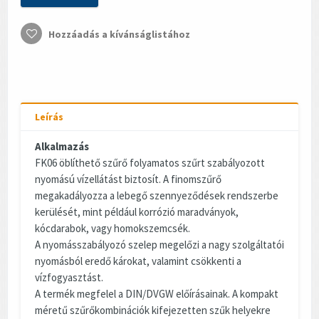
Hozzáadás a kívánságlistához
Leírás
Alkalmazás
FK06 öblíthető szűrő folyamatos szűrt szabályozott
nyomású vízellátást biztosít. A finomszűrő
megakadályozza a lebegő szennyeződések rendszerbe
kerülését, mint például korrózió maradványok,
kócdarabok, vagy homokszemcsék.
A nyomásszabályozó szelep megelőzi a nagy szolgáltatói
nyomásból eredő károkat, valamint csökkenti a
vízfogyasztást.
A termék megfelel a DIN/DVGW előírásainak. A kompakt
méretű szűrőkombinációk kifejezetten szűk helyekre