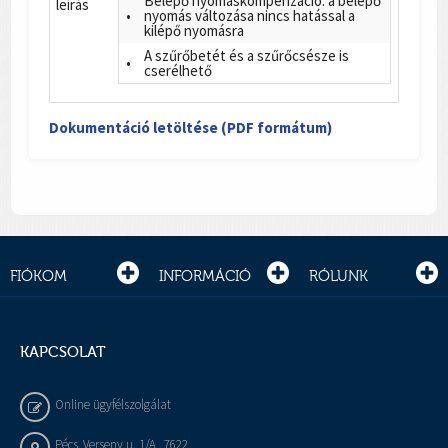
Belépő nyomáskompenzáció: a belépő
leírás
•
nyomás változása nincs hatással a
kilépő nyomásra
A szűrőbetét és a szűrőcsésze is
•
cserélhető
Dokumentáció letöltése (PDF formátum)
FIÓKOM
INFORMÁCIÓ
RÓLUNK
KAPCSOLAT
Online ügyfélszolgálat
Pécs, Verseny u. 1/A , 7622