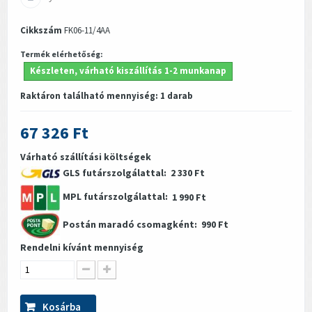
Cikkszám
FK06-11/4AA
Termék elérhetőség:
Készleten, várható kiszállítás 1-2 munkanap
Raktáron található mennyiség:
1
darab
67 326 Ft
Várható szállítási költségek
GLS futárszolgálattal:
2 330 Ft
MPL futárszolgálattal:
1 990 Ft
Postán maradó csomagként:
990 Ft
Rendelni kívánt mennyiség
Kosárba