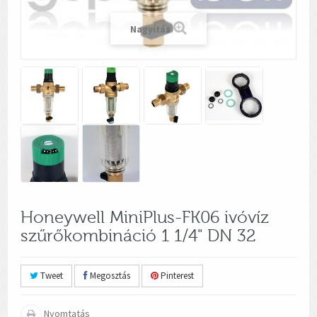
Nagyítás
Honeywell MiniPlus-FK06 ivóvíz
szűrőkombináció 1 1/4" DN 32
Tweet
Megosztás
Pinterest
Nyomtatás