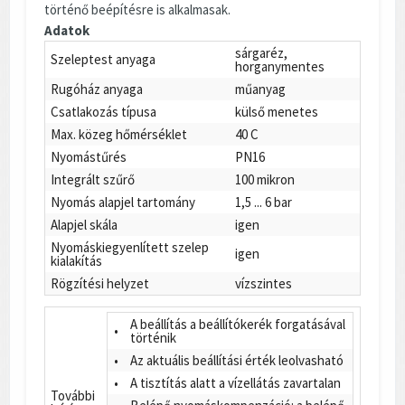
történő beépítésre is alkalmasak.
Adatok
sárgaréz,
Szeleptest anyaga
horganymentes
Rugóház anyaga
műanyag
Csatlakozás típusa
külső menetes
Max. közeg hőmérséklet
40 C
Nyomástűrés
PN16
Integrált szűrő
100 mikron
Nyomás alapjel tartomány
1,5 ... 6 bar
Alapjel skála
igen
Nyomáskiegyenlített szelep
igen
kialakítás
Rögzítési helyzet
vízszintes
A beállítás a beállítókerék forgatásával
•
történik
•
Az aktuális beállítási érték leolvasható
•
A tisztítás alatt a vízellátás zavartalan
További