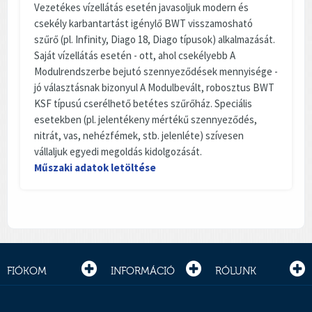
Vezetékes vízellátás esetén javasoljuk modern és
csekély karbantartást igénylő BWT visszamosható
szűrő (pl. Infinity, Diago 18, Diago típusok) alkalmazását.
Saját vízellátás esetén - ott, ahol csekélyebb A
Modulrendszerbe bejutó szennyeződések mennyisége -
jó választásnak bizonyul A Modulbevált, robosztus BWT
KSF típusú cserélhető betétes szűrőház. Speciális
esetekben (pl. jelentékeny mértékű szennyeződés,
nitrát, vas, nehézfémek, stb. jelenléte) szívesen
vállaljuk egyedi megoldás kidolgozását.
Műszaki adatok letöltése
FIÓKOM
INFORMÁCIÓ
RÓLUNK