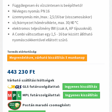
Függőlegesen és vízszintesen is beépíthető!
Névleges nyomás PN 16
üzemnyomás min./max.: 2,5/16 bar (visszamosáskor)
víz/környezet hőmérséklete, max. 30/40 °C
elektromos teljesítmény 8W (csak A, AP típusoknál).
A Combi változatban egy 1,5 - 16 bar között állítható
nyomáscsökkentővel ellátott szűrő.
Termék elérhetőség:
Megrendelésre, várható kiszállítás 5 munkanap
443 230 Ft
Várható szállítási költségek
GLS futárszolgálattal:
Ingyenes kiszállítás
MPL futárszolgálattal:
Ingyenes kiszállítás
Postán maradó csomagként: