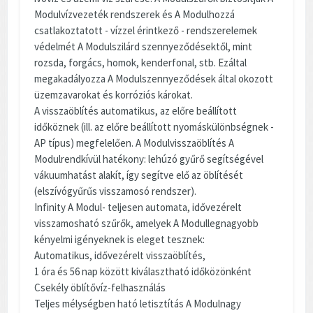
Modulvízvezeték rendszerek és A Modulhozzá
csatlakoztatott - vízzel érintkező - rendszerelemek
védelmét A Modulszilárd szennyeződésektől, mint
rozsda, forgács, homok, kenderfonal, stb. Ezáltal
megakadályozza A Modulszennyeződések által okozott
üzemzavarokat és korróziós károkat.
A visszaöblítés automatikus, az előre beállított
időköznek (ill. az előre beállított nyomáskülönbségnek -
AP típus) megfelelően. A Modulvisszaöblítés A
Modulrendkívül hatékony: lehúzó gyűrő segítségével
vákuumhatást alakít, így segítve elő az öblítését
(elszívógyűrűs visszamosó rendszer).
Infinity A Modul- teljesen automata, idővezérelt
visszamosható szűrők, amelyek A Modullegnagyobb
kényelmi igényeknek is eleget tesznek:
Automatikus, idővezérelt visszaöblítés,
1 óra és 56 nap között kiválasztható időközönként
Csekély öblítővíz-felhasználás
Teljes mélységben ható letisztítás A Modulnagy