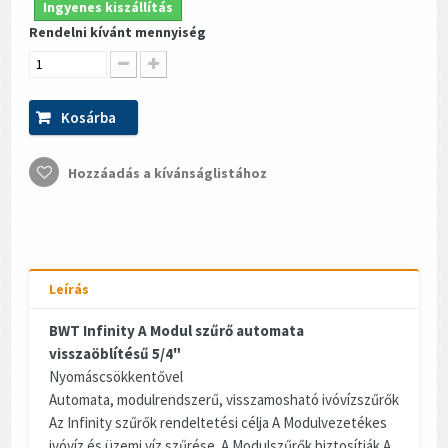
Ingyenes kiszállítás
Rendelni kívánt mennyiség
Kosárba
Hozzáadás a kívánságlistához
Leírás
BWT Infinity A Modul szűrő automata
visszaöblítésű 5/4"
Nyomáscsökkentővel
Automata, modulrendszerű, visszamosható ivóvízszűrők
Az Infinity szűrők rendeltetési célja A Modulvezetékes
ivóvíz és üzemi víz szűrése. A Modulszűrők biztosítják A