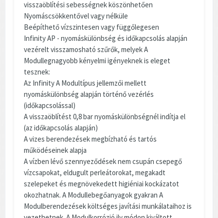
visszaöblítési sebességnek köszönhetően
Nyomáscsökkentővel vagy nélküle
Beépíthető vízszintesen vagy függőlegesen
Infinity AP - nyomáskülönbség és időkapcsolás alapján
vezérelt visszamosható szűrők, melyek A
Modullegnagyobb kényelmi igényeknek is eleget
tesznek:
Az Infinity A Modultípus jellemzői mellett
nyomáskülönbség alapján történő vezérlés
(időkapcsolással)
A visszaöblítést 0,8 bar nyomáskülönbségnél indítja el
(az időkapcsolás alapján)
A vizes berendezések megbízható és tartós
működéseinek alapja
A vízben lévő szennyeződések nem csupán csepegő
vízcsapokat, eldugult perleátorokat, megakadt
szelepeket és megnövekedett higiéniai kockázatot
okozhatnak. A Modullebegőanyagok gyakran A
Modulberendezések költséges javítási munkálataihoz is
vezethetnek. A Modulkorrózió ily módon kiváltott