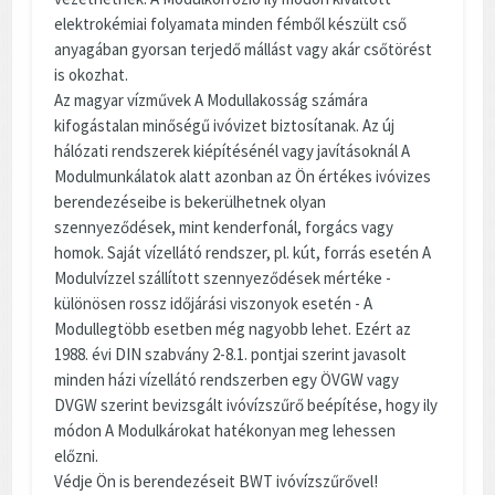
elektrokémiai folyamata minden fémből készült cső
anyagában gyorsan terjedő mállást vagy akár csőtörést
is okozhat.
Az magyar vízművek A Modullakosság számára
kifogástalan minőségű ivóvizet biztosítanak. Az új
hálózati rendszerek kiépítésénél vagy javításoknál A
Modulmunkálatok alatt azonban az Ön értékes ivóvizes
berendezéseibe is bekerülhetnek olyan
szennyeződések, mint kenderfonál, forgács vagy
homok. Saját vízellátó rendszer, pl. kút, forrás esetén A
Modulvízzel szállított szennyeződések mértéke -
különösen rossz időjárási viszonyok esetén - A
Modullegtöbb esetben még nagyobb lehet. Ezért az
1988. évi DIN szabvány 2-8.1. pontjai szerint javasolt
minden házi vízellátó rendszerben egy ÖVGW vagy
DVGW szerint bevizsgált ivóvízszűrő beépítése, hogy ily
módon A Modulkárokat hatékonyan meg lehessen
előzni.
Védje Ön is berendezéseit BWT ivóvízszűrővel!