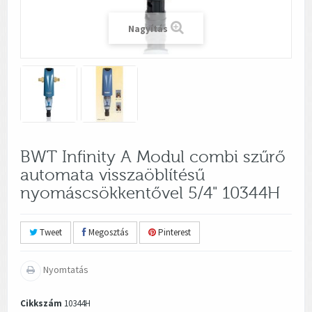
Nagyítás
BWT Infinity A Modul combi szűrő
automata visszaöblítésű
nyomáscsökkentővel 5/4" 10344H
Tweet
Megosztás
Pinterest
Nyomtatás
Cikkszám
10344H