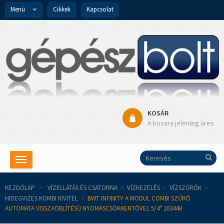
Menü
Cikkek
Kapcsolat
KOSÁR
A kosara jelenleg üres
Toggle
navigation
KEZDŐLAP
>
VÍZELLÁTÁS ÉS CSATORNA
>
VÍZKEZELÉS
>
VÍZSZŰRŐK
>
HIDEGVIZES KOMBI KIVITEL
>
BWT INFINITY A MODUL COMBI SZŰRŐ
AUTOMATA VISSZAÖBLÍTÉSŰ NYOMÁSCSÖKKENTŐVEL 5/4" 10344H