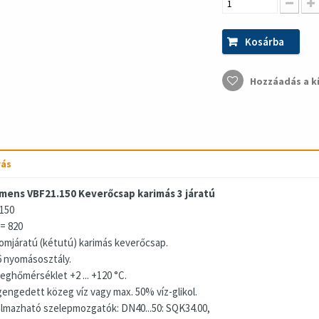
Kosárba
Hozzáadás a k
rás
mens VBF21.150 Keverőcsap karimás 3 járatú
150
 = 820
omjáratú (kétutú) karimás keverőcsap.
 nyomásosztály.
eghőmérséklet +2 ... +120 °C.
engedett közeg víz vagy max. 50% víz-glikol.
almazható szelepmozgatók: DN40...50: SQK34.00,