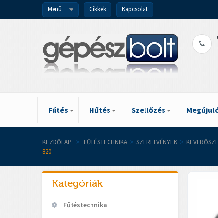
Menü
Cikkek
Kapcsolat
Fűtés
Hűtés
Szellőzés
Megújuló
KEZDŐLAP
>
FŰTÉSTECHNIKA
>
SZERELVÉNYEK
>
KEVERŐSZE
820
Kategóriák
Fűtéstechnika