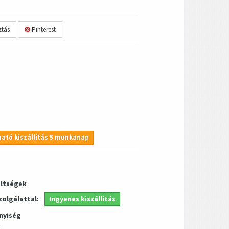
tás
Pinterest
ató kiszállítás 5 munkanap
öltségek
zolgálattal:
Ingyenes kiszállítás
nyiség