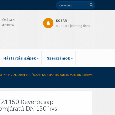
ETŐSÉGEK
KOSÁR
 fel minket!
A kosara jelenleg üres
Háztartási gépek
Szerszámok
EMENS VBF21.150 KEVERŐCSAP KARIMÁS HÁROMJÁRATÚ DN 150 KVS
21.150 Keverőcsap
omjáratú DN 150 kvs