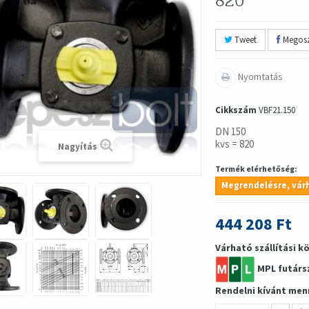
820
Tweet
Megosz
Nyomtatás
Cikkszám
VBF21.150
DN 150
kvs = 820
Nagyítás
Termék elérhetőség:
Megrendelésre, várh
444 208 Ft
Várható szállítási k
MPL futárs
Rendelni kívánt men