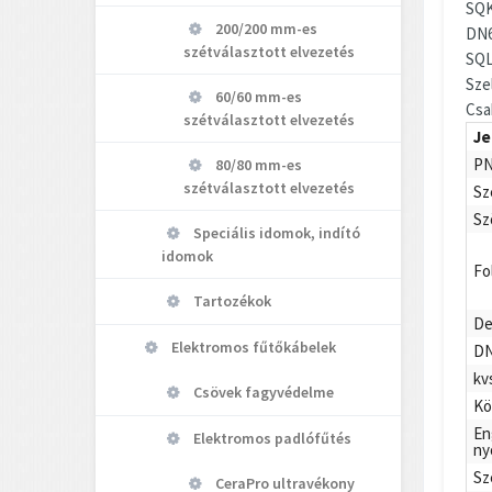
SQK
200/200 mm-es
DN6
szétválasztott elvezetés
SQL
Sze
60/60 mm-es
Csa
szétválasztott elvezetés
Je
PN
80/80 mm-es
szétválasztott elvezetés
Sz
Sz
Speciális idomok, indító
idomok
Fo
Tartozékok
De
Elektromos fűtőkábelek
D
kv
Csövek fagyvédelme
Kö
En
Elektromos padlófűtés
ny
Sz
CeraPro ultravékony