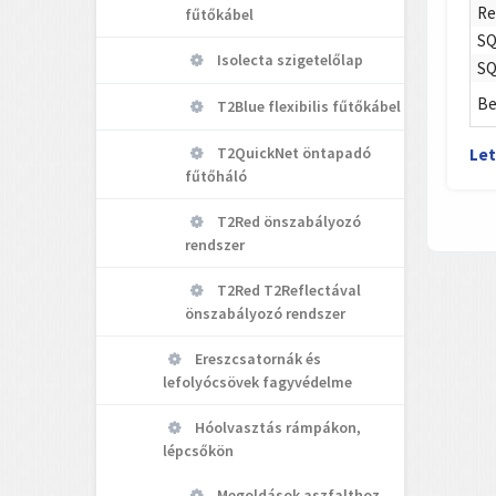
Re
fűtőkábel
SQ
Isolecta szigetelőlap
SQ
Be
T2Blue flexibilis fűtőkábel
T2QuickNet öntapadó
Let
fűtőháló
T2Red önszabályozó
rendszer
T2Red T2Reflectával
önszabályozó rendszer
Ereszcsatornák és
lefolyócsövek fagyvédelme
Hóolvasztás rámpákon,
lépcsőkön
Megoldások aszfalthoz