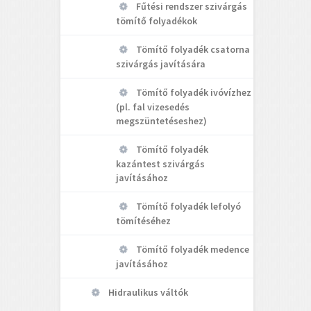
Fűtési rendszer szivárgás
tömítő folyadékok
Tömítő folyadék csatorna
szivárgás javítására
Tömítő folyadék ivóvízhez
(pl. fal vizesedés
megszüntetéseshez)
Tömítő folyadék
kazántest szivárgás
javításához
Tömítő folyadék lefolyó
tömítéséhez
Tömítő folyadék medence
javításához
Hidraulikus váltók