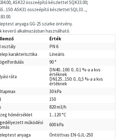
84.00, ASK32 összeépítő készlettel SQK33.00;
5...150: ASK31 összeépítő készlettel SQL33...,
83.00.
leptest anyaga GG-25 szürke öntvény.
k keverő alkalmazásban használható.
llemző
Érték
 osztály
PN 6
elep karakterisztika
Lineáris
ögelfordulás
90 °
DN40...100: 0...0.1 %-a a kvs
értéknek
lyási ráta
DN125...150: 0...0,5 %-a a kvs
értéknek
ltapmax
30 kPa
N
150
s
820 m3/h
zeg hőmérséklet
1...120 °C
gedélyezett működési
600 kPa
omás
eleptest anyaga
Öntöttvas EN-GJL-250