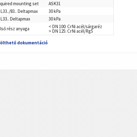
quired mounting set
ASK31
L33../83.. Deltapmax
30 kPa
L33.. Deltapmax
30 kPa
< DN 100: CrNi acél/sárgaréz
lső rész anyaga
> DN 125: CrNi acél/Rg5
ölthető dokumentáció