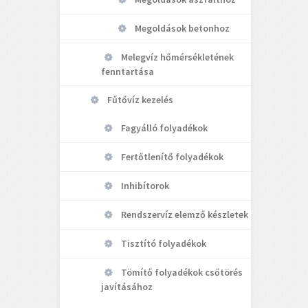
Megoldások betonhoz
Melegvíz hőmérsékletének
fenntartása
Fűtővíz kezelés
Fagyálló folyadékok
Fertőtlenítő folyadékok
Inhibítorok
Rendszervíz elemző készletek
Tisztító folyadékok
Tömítő folyadékok csőtörés
javításához