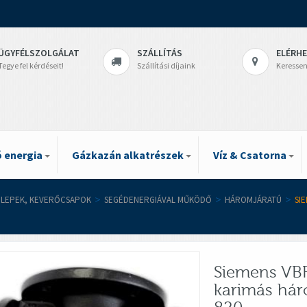
ÜGYFÉLSZOLGÁLAT
SZÁLLÍTÁS
ELÉRH
Tegye fel kérdéseit!
Szállítási díjaink
Keressen
 energia
Gázkazán alkatrészek
Víz & Csatorna
LEPEK, KEVERŐCSAPOK
>
SEGÉDENERGIÁVAL MŰKÖDŐ
>
HÁROMJÁRATÚ
>
SI
Siemens VBF
karimás hár