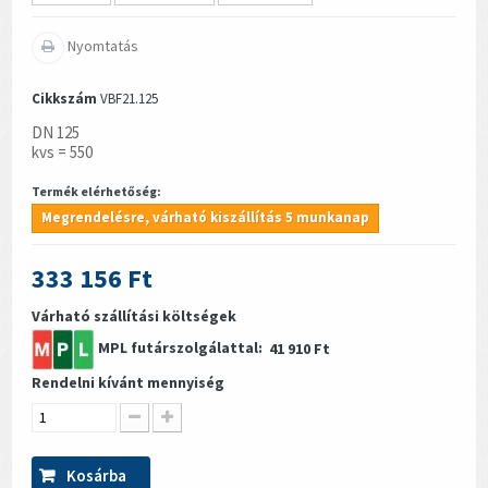
Nyomtatás
Cikkszám
VBF21.125
DN 125
kvs = 550
Termék elérhetőség:
Megrendelésre, várható kiszállítás 5 munkanap
333 156 Ft
Várható szállítási költségek
MPL futárszolgálattal:
41 910 Ft
Rendelni kívánt mennyiség
Kosárba