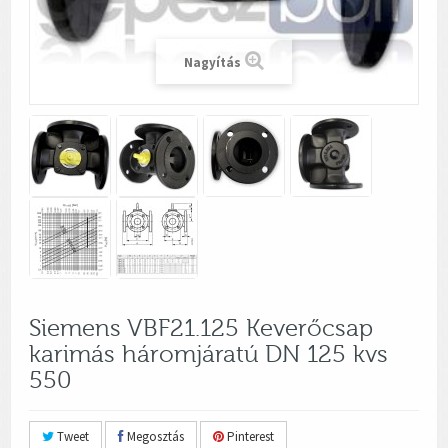
Nagyítás
Siemens VBF21.125 Keverőcsap
karimás háromjáratú DN 125 kvs
550
Tweet
Megosztás
Pinterest