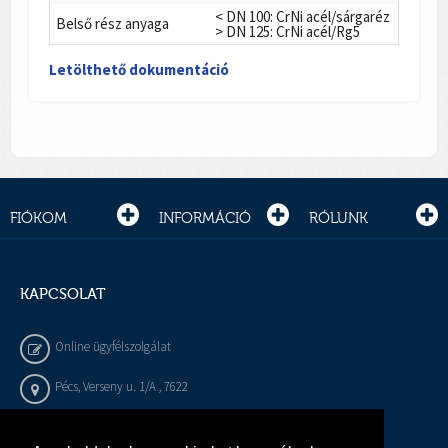
< DN 100: CrNi acél/sárgaréz
Belső rész anyaga
> DN 125: CrNi acél/Rg5
Letölthető dokumentáció
FIÓKOM
INFORMÁCIÓ
RÓLUNK
KAPCSOLAT
Online ügyfélszolgálat
Pécs, Verseny u. 1/A , 7622
+36 72 / 450 - 540