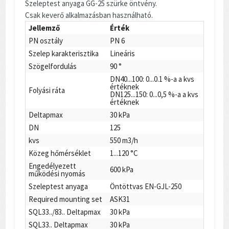
Szeleptest anyaga GG-25 szürke öntvény.
Csak keverő alkalmazásban használható.
Jellemző
Érték
PN osztály
PN 6
Szelep karakterisztika
Lineáris
Szögelfordulás
90 °
DN40...100: 0...0.1 %-a a kvs
értéknek
Folyási ráta
DN125...150: 0...0,5 %-a a kvs
értéknek
Deltapmax
30 kPa
DN
125
kvs
550 m3/h
Közeg hőmérséklet
1...120 °C
Engedélyezett
600 kPa
működési nyomás
Szeleptest anyaga
Öntöttvas EN-GJL-250
Required mounting set
ASK31
SQL33../83.. Deltapmax
30 kPa
SQL33.. Deltapmax
30 kPa