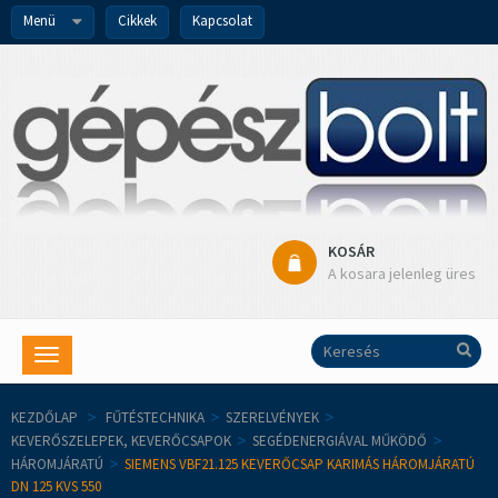
Menü
Cikkek
Kapcsolat
KOSÁR
A kosara jelenleg üres
Toggle
navigation
KEZDŐLAP
>
FŰTÉSTECHNIKA
>
SZERELVÉNYEK
>
KEVERŐSZELEPEK, KEVERŐCSAPOK
>
SEGÉDENERGIÁVAL MŰKÖDŐ
>
HÁROMJÁRATÚ
>
SIEMENS VBF21.125 KEVERŐCSAP KARIMÁS HÁROMJÁRATÚ
DN 125 KVS 550