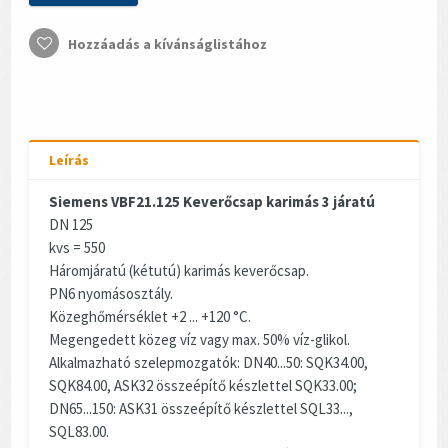
Hozzáadás a kívánságlistához
Leírás
Siemens VBF21.125 Keverőcsap karimás 3 járatú
DN 125
kvs = 550
Háromjáratú (kétutú) karimás keverőcsap.
PN6 nyomásosztály.
Közeghőmérséklet +2 ... +120 °C.
Megengedett közeg víz vagy max. 50% víz-glikol.
Alkalmazható szelepmozgatók: DN40...50: SQK34.00,
SQK84.00, ASK32 összeépítő készlettel SQK33.00;
DN65...150: ASK31 összeépítő készlettel SQL33...,
SQL83.00.