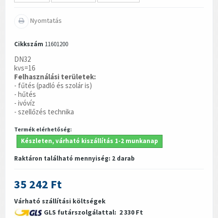
Nyomtatás
Cikkszám
11601200
DN32
kvs=16
Felhasználási területek:
- fűtés (padló és szolár is)
- hűtés
- ivóvíz
- szellőzés technika
Termék elérhetőség:
Készleten, várható kiszállítás 1-2 munkanap
Raktáron található mennyiség:
2
darab
35 242 Ft
Várható szállítási költségek
GLS futárszolgálattal:
2 330 Ft