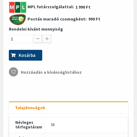
MPL futárszolgálattal:
1 990 Ft
Postán maradó csomagként:
990 Ft
Rendelni kívánt mennyiség
Kosárba
Hozzáadás a kívánságlistához
Tulajdonságok
Névleges
16
térfogatáram