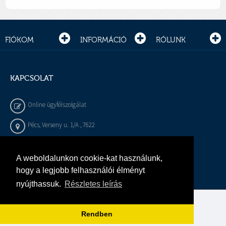
FIÓKOM
INFORMÁCIÓ
RÓLUNK
KAPCSOLAT
Online ügyfélszolgálat
Pécs, Verseny u. 1/A , 7622
+36 72 / 450 - 540
A weboldalunkon cookie-kat használunk,
info@gepeszbolt.hu
hogy a legjobb felhasználói élményt
nyújthassuk.
Részletes leírás
Árukereső, a hiteles vásárlási kalauz
Rendben
Murányi Épületgépészet Kft.
Minden jog fenntartva.