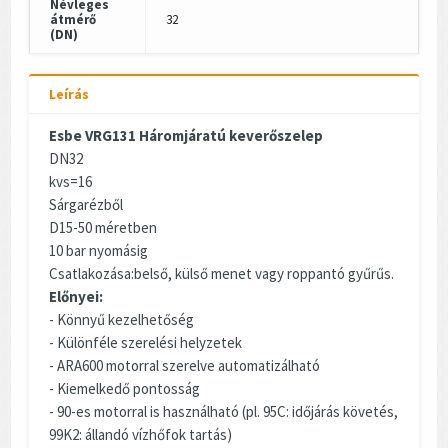
Névleges
átmérő
32
(DN)
Leírás
Esbe VRG131 Háromjáratú keverőszelep
DN32
kvs=16
Sárgarézből
D15-50 méretben
10 bar nyomásig
Csatlakozása:belső, külső menet vagy roppantó gyűrűs.
Előnyei:
- Könnyű kezelhetőség
- Különféle szerelési helyzetek
- ARA600 motorral szerelve automatizálható
- Kiemelkedő pontosság
- 90-es motorral is használható (pl. 95C: időjárás követés,
99K2: állandó vízhőfok tartás)