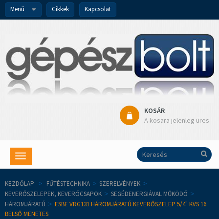
Menü
Cikkek
Kapcsolat
KOSÁR
A kosara jelenleg üres
Toggle
navigation
KEZDŐLAP
>
FŰTÉSTECHNIKA
>
SZERELVÉNYEK
>
KEVERŐSZELEPEK, KEVERŐCSAPOK
>
SEGÉDENERGIÁVAL MŰKÖDŐ
>
HÁROMJÁRATÚ
>
ESBE VRG131 HÁROMJÁRATÚ KEVERŐSZELEP 5/4" KVS 16
BELSŐ MENETES